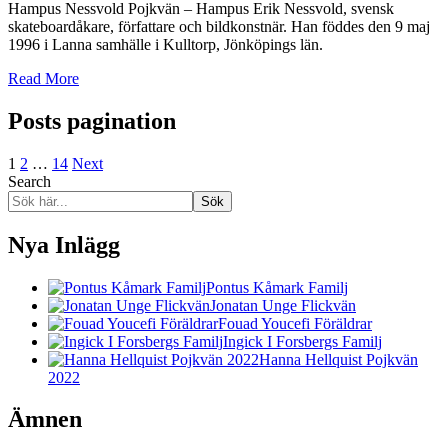
Hampus Nessvold Pojkvän – Hampus Erik Nessvold, svensk
skateboardåkare, författare och bildkonstnär. Han föddes den 9 maj
1996 i Lanna samhälle i Kulltorp, Jönköpings län.
Read More
Posts pagination
1
2
…
14
Next
Search
Sök
Nya Inlägg
Pontus Kåmark Familj
Jonatan Unge Flickvän
Fouad Youcefi Föräldrar
Ingick I Forsbergs Familj
Hanna Hellquist Pojkvän
2022
Ämnen