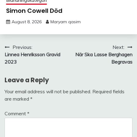
Blandningskategori
Simon Cowell Död
August 8, 2026
Maryam qasim
Post
Previous:
Next:
Linnea Henriksson Gravid
När Ska Lasse Berghagen
navigation
2023
Begravas
Leave a Reply
Your email address will not be published.
Required fields
are marked
*
Comment
*