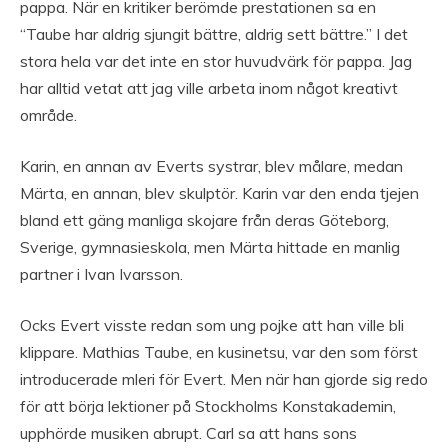
pappa. När en kritiker berömde prestationen sa en
“Taube har aldrig sjungit bättre, aldrig sett bättre.” I det
stora hela var det inte en stor huvudvärk för pappa. Jag
har alltid vetat att jag ville arbeta inom något kreativt
område.
Karin, en annan av Everts systrar, blev målare, medan
Märta, en annan, blev skulptör. Karin var den enda tjejen
bland ett gäng manliga skojare från deras Göteborg,
Sverige, gymnasieskola, men Märta hittade en manlig
partner i Ivan Ivarsson.
Ocks Evert visste redan som ung pojke att han ville bli
klippare. Mathias Taube, en kusinetsu, var den som först
introducerade mleri för Evert. Men när han gjorde sig redo
för att börja lektioner på Stockholms Konstakademin,
upphörde musiken abrupt. Carl sa att hans sons