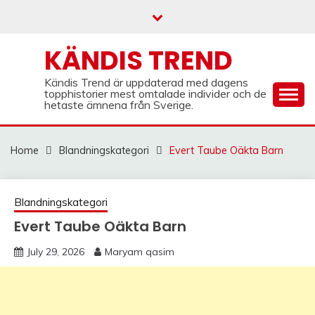
Skip
to
content
KÄNDIS TREND
Kändis Trend är uppdaterad med dagens
topphistorier mest omtalade individer och de
hetaste ämnena från Sverige.
Home
Blandningskategori
Evert Taube Oäkta Barn
Blandningskategori
Evert Taube Oäkta Barn
July 29, 2026
Maryam qasim