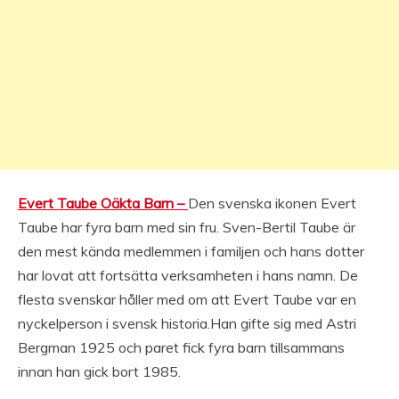
Evert Taube Oäkta Barn –
Den svenska ikonen Evert
Taube har fyra barn med sin fru. Sven-Bertil Taube är
den mest kända medlemmen i familjen och hans dotter
har lovat att fortsätta verksamheten i hans namn. De
flesta svenskar håller med om att Evert Taube var en
nyckelperson i svensk historia.Han gifte sig med Astri
Bergman 1925 och paret fick fyra barn tillsammans
innan han gick bort 1985.