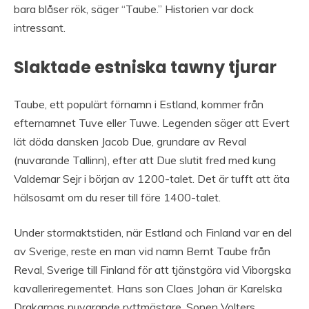
bara blåser rök, säger “Taube.” Historien var dock
intressant.
Slaktade estniska tawny tjurar
Taube, ett populärt förnamn i Estland, kommer från
efternamnet Tuve eller Tuwe. Legenden säger att Evert
lät döda dansken Jacob Due, grundare av Reval
(nuvarande Tallinn), efter att Due slutit fred med kung
Valdemar Sejr i början av 1200-talet. Det är tufft att äta
hälsosamt om du reser till före 1400-talet.
Under stormaktstiden, när Estland och Finland var en del
av Sverige, reste en man vid namn Bernt Taube från
Reval, Sverige till Finland för att tjänstgöra vid Viborgska
kavalleriregementet. Hans son Claes Johan är Karelska
Drakarnas nuvarande ryttmästare. Sonen Volters