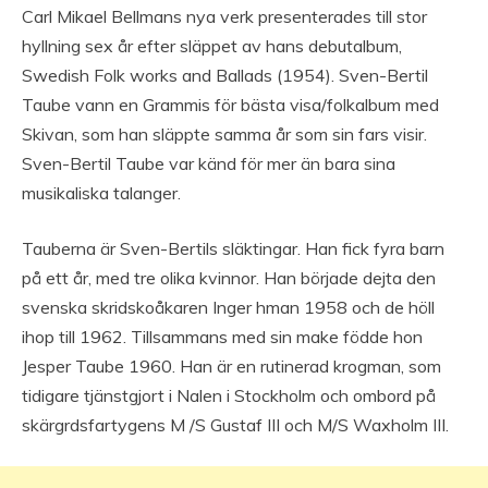
Carl Mikael Bellmans nya verk presenterades till stor
hyllning sex år efter släppet av hans debutalbum,
Swedish Folk works and Ballads (1954). Sven-Bertil
Taube vann en Grammis för bästa visa/folkalbum med
Skivan, som han släppte samma år som sin fars visir.
Sven-Bertil Taube var känd för mer än bara sina
musikaliska talanger.
Tauberna är Sven-Bertils släktingar. Han fick fyra barn
på ett år, med tre olika kvinnor. Han började dejta den
svenska skridskoåkaren Inger hman 1958 och de höll
ihop till 1962. Tillsammans med sin make födde hon
Jesper Taube 1960. Han är en rutinerad krogman, som
tidigare tjänstgjort i Nalen i Stockholm och ombord på
skärgrdsfartygens M /S Gustaf III och M/S Waxholm III.