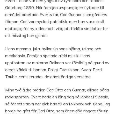
Evert Taube var den yngsta av fyra barn och föddes i
Göteborg 1890. När familjen ursprungligen flyttade till
området arbetade Everts far, Carl Gunnar, som gårdens
förman. Carl var mycket patriotisk, men han var också
mottaglig för nya idéer och villig att förlåta sin dotter för
ett misstag hon gjorde.
Hans mamma, Julia, hyllar sin sons hjärna, talang och
medkänsla. Familjen spelade alltid musik. Hans
uppfostran av makarna Bellman var försiktig på grund av
deras kärlek till honom. Enligt Everts son, Sven-Bertil
Taube, censurerades de oanständiga verserna.
Mina två äldre bröder, Carl Otto och Gunnar, gillade båda
rodelsporten. Evert hade en lång dag på jobbet i Sjösala,
så för att varva ner gick han till en folkpark och sjöng. Jag
borde ha gått för Carl Otto, som är en död ringare för sin