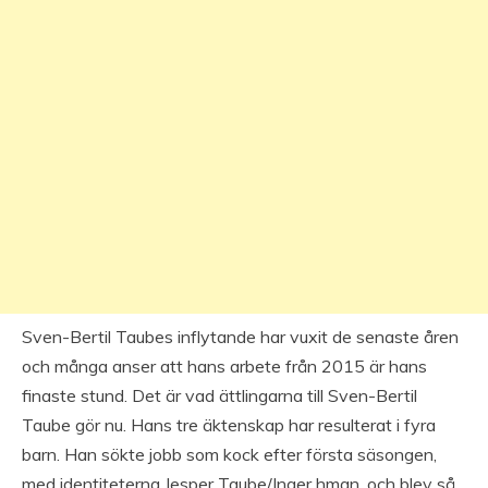
Sven-Bertil Taubes inflytande har vuxit de senaste åren
och många anser att hans arbete från 2015 är hans
finaste stund. Det är vad ättlingarna till Sven-Bertil
Taube gör nu. Hans tre äktenskap har resulterat i fyra
barn. Han sökte jobb som kock efter första säsongen,
med identiteterna Jesper Taube/Inger hman, och blev så