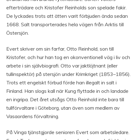
efterträdare och Kristofer Reinholds son spelade fakir.
De lyckades trots att ätten varit förbjuden ända sedan
1668. Salt transporterades hela vägen från Arktis till
Östersjön.
Evert skriver om sin farfar, Otto Reinhold, son till
Kristofer, och hur han tog en okonventionell väg i liv och
arbete i sin självbiografi. Otto var jaktlöjtnant (eller
tullinspektör) på stersjön under Krimkriget (1853–1856).
Trots ett engelskt förbud förde han illegalt in salt i
Finland. Han slogs kall när Kung flyttade in och landade
en ingripa. Det året utsågs Otto Reinhold inte bara till
tullförvaltare i Göteborg, utan även som medlem av
Vasaordens förvaltning.
På Vinga tjänstgjorde senioren Evert som arbetsledare.