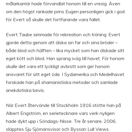
målarkarriär hade förvandlat honom till en vresig. Även
om den högst rankade prins Eugen personligen gick i god
för Evert så skulle det fortfarande vara fallet.
Evert Taube simmade för rekreation och träning. Evert
gjorde detta genom att älska sin far och sina bröder –
både blod och hälften – lika mycket som han älskade sitt
eget kött och blod. Han sprang iväg till havet. För honom
skulle det vara ett lyckligt avbrott som ger honom
ansvaret för sitt eget öde. I Sydamerika och Medelhavet
forskade han på shamanistiska metoder och samlade
anekdotiska bevis.
När Evert återvände till Stockholm 1916 stötte han på
Albert Engström, en serietecknare vars verk nyligen
hade dykt upp i Söndags-Nisse. Tre år senare, 2006,
släpptes Sju Sjömansvisor och Byssan Lull Views.