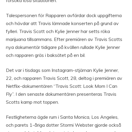
försöka lösa situationen.
Talespersonen för Rapparen avfärdar dock uppgifterna
och hävdar att Travis lämnade konserten på grund av
fylleri. Travis Scott och Kylie Jenner har setts röka
marijuana tillsammans. Efter premiären av Travis Scotts
nya dokumentär tidigare på kvällen rullade Kylie Jenner
och rapparen gräs i baksätet på en bil.
Det var i tisdags som Instagram-stjärnan Kylie Jenner,
22, och rapparen Travis Scott, 28, deltog i premiären av
Netflix-dokumentären “Travis Scott: Look Mom I Can
Fly”. I den senaste dokumentären presenteras Travis
Scotts kamp mot toppen.
Festligheterna ägde rum i Santa Monica, Los Angeles,
och parets 1-åriga dotter Stormi Webster gjorde också