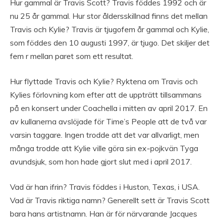
Hur gammal är Travis Scott? Travis föddes 1992 och är
nu 25 år gammal. Hur stor åldersskillnad finns det mellan
Travis och Kylie? Travis är tjugofem år gammal och Kylie,
som föddes den 10 augusti 1997, är tjugo. Det skiljer det
fem r mellan paret som ett resultat.
Hur flyttade Travis och Kylie? Ryktena om Travis och
Kylies förlovning kom efter att de uppträtt tillsammans
på en konsert under Coachella i mitten av april 2017. En
av kullanerna avslöjade för Time’s People att de två var
varsin taggare. Ingen trodde att det var allvarligt, men
många trodde att Kylie ville göra sin ex-pojkvän Tyga
avundsjuk, som hon hade gjort slut med i april 2017.
Vad är han ifrin? Travis föddes i Huston, Texas, i USA.
Vad är Travis riktiga namn? Generellt sett är Travis Scott
bara hans artistnamn. Han är för närvarande Jacques