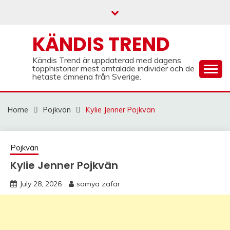
Skip
to
content
KÄNDIS TREND
Kändis Trend är uppdaterad med dagens
topphistorier mest omtalade individer och de
hetaste ämnena från Sverige.
Home
Pojkvän
Kylie Jenner Pojkvän
Pojkvän
Kylie Jenner Pojkvän
July 28, 2026
samya zafar