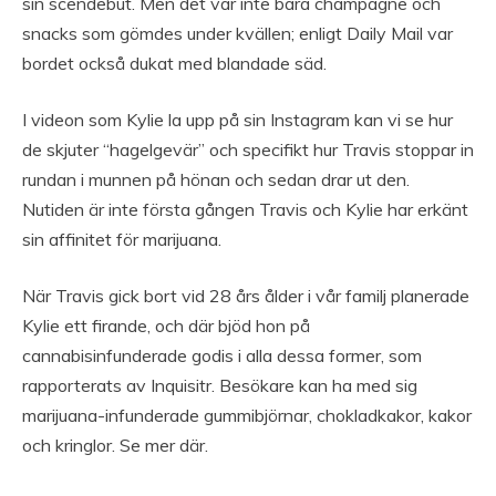
sin scendebut. Men det var inte bara champagne och
snacks som gömdes under kvällen; enligt Daily Mail var
bordet också dukat med blandade säd.
I videon som Kylie la upp på sin Instagram kan vi se hur
de skjuter “hagelgevär” och specifikt hur Travis stoppar in
rundan i munnen på hönan och sedan drar ut den.
Nutiden är inte första gången Travis och Kylie har erkänt
sin affinitet för marijuana.
När Travis gick bort vid 28 års ålder i vår familj planerade
Kylie ett firande, och där bjöd hon på
cannabisinfunderade godis i alla dessa former, som
rapporterats av Inquisitr. Besökare kan ha med sig
marijuana-infunderade gummibjörnar, chokladkakor, kakor
och kringlor. Se mer där.