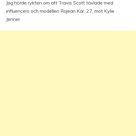
Jag hörde rykten om att Travis Scott tävlade med
influencers och modellen Rojean Kar, 27, mot Kylie
Jenner.