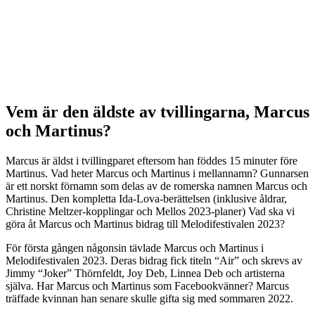
Vem är den äldste av tvillingarna, Marcus
och Martinus?
Marcus är äldst i tvillingparet eftersom han föddes 15 minuter före
Martinus. Vad heter Marcus och Martinus i mellannamn? Gunnarsen
är ett norskt förnamn som delas av de romerska namnen Marcus och
Martinus. Den kompletta Ida-Lova-berättelsen (inklusive åldrar,
Christine Meltzer-kopplingar och Mellos 2023-planer) Vad ska vi
göra åt Marcus och Martinus bidrag till Melodifestivalen 2023?
För första gången någonsin tävlade Marcus och Martinus i
Melodifestivalen 2023. Deras bidrag fick titeln “Air” och skrevs av
Jimmy “Joker” Thörnfeldt, Joy Deb, Linnea Deb och artisterna
själva. Har Marcus och Martinus som Facebookvänner? Marcus
träffade kvinnan han senare skulle gifta sig med sommaren 2022.