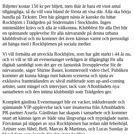
Biljetter kostar 150 kr per biljett, men thär är bara ett visst antal
tillgängliga, så du vill vara bland de första att visa där. Alla ska börja
handla på Tickster. Den här gången nästa år kanske du hittar
Rockbjörn i Trädgrden på Södermalm i Stockholm. Ingen
minimiålder krävs och alla är välkomna. Klubbfest för alla Det blir
en spännande upplevelse för alla närvarande på denna urbana
klubbfestival och nu kommer det även kännas varmt och personligt
att hänga med i Rockbjörnen på sociala medier.
Vi vill fortsätta att utveckla Rockbjörn, som har gått starkt i 44 år nu,
och vi vill se till att evenemanget verkligen är tillgängligt för alla
digitalt samtidigt som det ger en fantastisk liveupplevelse för de
närvarande, säger Shirine Bauer, kommersiell video chef. Publiken
kommer att kunna hänga runt bakom scenerna och njuta av
exklusiva framträdanden av såväl etablerade som up-and-coming
artister, samt mingel och intervjuer, tack vare Aftonbladets nya
samarbeten och den intima klubbmiljö som Trädgrden ger.
Komplett gästlista Evenemanget blir en vacker, inkluderande och
spännande VIP-upplevelse tack vare insatserna från Aftonbladets
PR-partner Assefa. Gästlistan har skapats i samarbete och kommer
snart att kännas igen av både sina långvariga och nypräglade namn.
Förväntan på släppet av nya Rockbjörnen har redan nått feberhöjd.
Artister som Jübel, Bell, Marcus & Martinus, och Lucas Sunday är