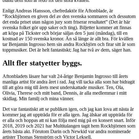
bland dem som är redo för den stora kvällen.
Enligt Andreas Hansson, chefredaktör för Aftonblade, är
“Rockbjörnen en given del av den svenska sommaren och dessutom
det enda priset utan någon jury som friserar resultatet” (Det är här
svenska folket gör upp saker och ting). Biljetter kommer att finnas
att köpa på Tickster och börjar säljas den 5 juni (måndag), till en
kostnad av 150 svenska kronor. Än så länge är allt bra. För kvällen
tar Benjamin Ingrosso hem sin andra Rockbjörn och firar sitt år som
toppmusiker. Det är helt fantastiskt; Jag har två av dem, säger han.
Allt fler statyetter byggs.
Aftonbladets läsare har valt 24-årige Benjamin Ingrosso till årets
manliga artist för andra året i rad. Jag vill tacka alla som har bidragit
till att göra mig till årets mest underskattade musiker. Ten, Ola,
Olivia, Therese och mitt band, Dennis, är alla medlemmar i mitt
skidlag. Min familj och mina vänner.
Det var fantastiskt att se publiken igen, och jag kan lova att nästa år
kommer jag att uppträda för er alla igen. Jag älskar att uppträda för
er alla och hoppas att ni kan följa med mig på en konsert snart. Inför
2018, 2019 och 2021 har Multitalangen tagit hem Rockbjörnen som
årets bästa akt. Förutom Darin och Newkid var andra nominerade
artister Thomas Stenström och Victor Leksell.