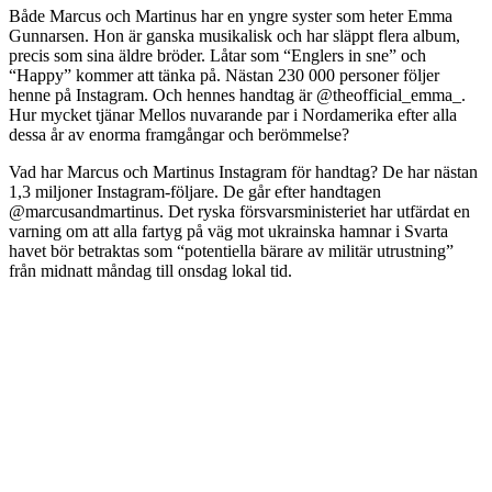
Både Marcus och Martinus har en yngre syster som heter Emma
Gunnarsen. Hon är ganska musikalisk och har släppt flera album,
precis som sina äldre bröder. Låtar som “Englers in sne” och
“Happy” kommer att tänka på. Nästan 230 000 personer följer
henne på Instagram. Och hennes handtag är @theofficial_emma_.
Hur mycket tjänar Mellos nuvarande par i Nordamerika efter alla
dessa år av enorma framgångar och berömmelse?
Vad har Marcus och Martinus Instagram för handtag? De har nästan
1,3 miljoner Instagram-följare. De går efter handtagen
@marcusandmartinus. Det ryska försvarsministeriet har utfärdat en
varning om att alla fartyg på väg mot ukrainska hamnar i Svarta
havet bör betraktas som “potentiella bärare av militär utrustning”
från midnatt måndag till onsdag lokal tid.