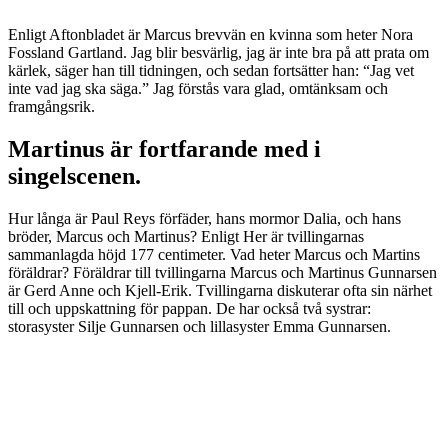
Enligt Aftonbladet är Marcus brevvän en kvinna som heter Nora
Fossland Gartland. Jag blir besvärlig, jag är inte bra på att prata om
kärlek, säger han till tidningen, och sedan fortsätter han: “Jag vet
inte vad jag ska säga.” Jag förstås vara glad, omtänksam och
framgångsrik.
Martinus är fortfarande med i
singelscenen.
Hur långa är Paul Reys förfäder, hans mormor Dalia, och hans
bröder, Marcus och Martinus? Enligt Her är tvillingarnas
sammanlagda höjd 177 centimeter. Vad heter Marcus och Martins
föräldrar? Föräldrar till tvillingarna Marcus och Martinus Gunnarsen
är Gerd Anne och Kjell-Erik. Tvillingarna diskuterar ofta sin närhet
till och uppskattning för pappan. De har också två systrar:
storasyster Silje Gunnarsen och lillasyster Emma Gunnarsen.