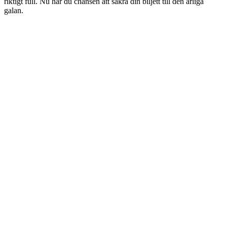
riktigt full. Nu har du chansen att säkra din biljett till den årliga
galan.