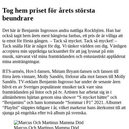
Tog hem priset för årets största
beundrare
Det här är Benjamin Ingrossos andra nattliga Rockbjörn. Han har
också tagit hem årets mest hängivna fanbas, ett pris de är villiga att
ta emot för första gången. – Tack så mycket. Tack så mycket! –
Tack snälla Här är något för dig. Vi tänker världen om dig. Vänligen
acceptera min uppriktiga tacksamhet för att jag lyssnat på min
musik, närvarat vid mina framträdanden och entusiastiskt applåderat
mina ansträngningar.
BTS-armén, Hov1-fansen, Miriam Bryant-fansen och fansen till
förra årets vinnare, Molly Sandén, förlorar alla mot fansen till Molly
Sandén. TV-reklam Benjamin Ingrosso har under de senaste åren
blivit en av Sveriges populäraste musiker tack vare sina
framträdanden på listor och på tv. Artisten har arbetat sig in i
allmänhetens hjärtan genom sina shower “S mycket bättre” och
“Benjamins” och hans kommande “Sommar i P1” 2021. Albumet
“Playlist” släpptes tidigare i år, vilket markerar hans återkomst till att
sjunga på engelska efter två album på svenska.
Marcus Och Martinus Mamma Död