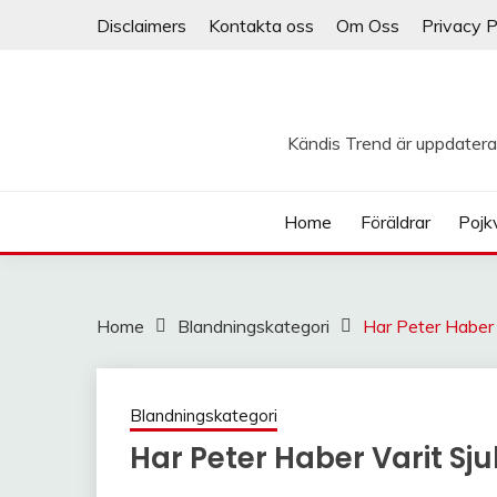
Skip
Disclaimers
Kontakta oss
Om Oss
Privacy P
to
content
Kändis Trend är uppdatera
Home
Föräldrar
Pojk
Home
Blandningskategori
Har Peter Haber 
Blandningskategori
Har Peter Haber Varit Sju