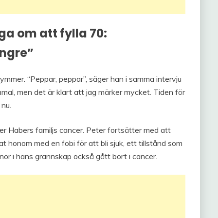
a om att fylla 70:
ängre”
kymmer. “Peppar, peppar”, säger han i samma intervju
mmal, men det är klart att jag märker mycket. Tiden för
 nu.
r Habers familjs cancer. Peter fortsätter med att
at honom med en fobi för att bli sjuk, ett tillstånd som
nnor i hans grannskap också gått bort i cancer.