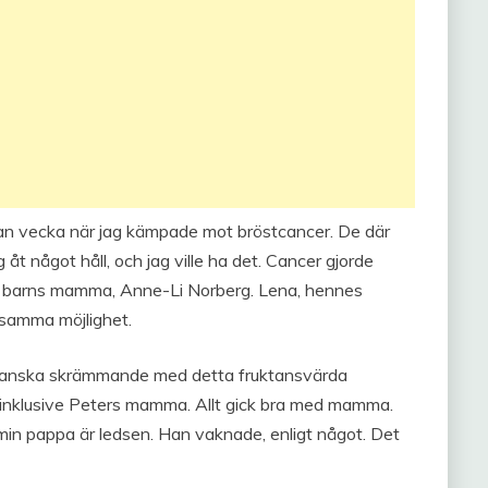
nan vecka när jag kämpade mot bröstcancer. De där
åt något håll, och jag ville ha det. Cancer gjorde
ch barns mamma, Anne-Li Norberg. Lena, hennes
 samma möjlighet.
r ganska skrämmande med detta fruktansvärda
e, inklusive Peters mamma. Allt gick bra med mamma.
 min pappa är ledsen. Han vaknade, enligt något. Det