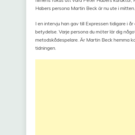
filmens fokus att vara Peter Habers karaktär, M
Habers persona Martin Beck är nu ute i mitten.
I en intervju han gav till Expressen tidigare i 
betydelse. Varje persona du möter lär dig något
metodskådespelare. Är Martin Beck hemma ko
tidningen.