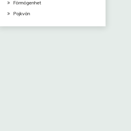
Förmögenhet
Pojkvän