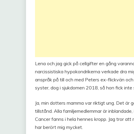
Lena och jag gick på cellgifter en gång varan
narcissistiska hypokondrikerna verkade dra mig 
anspråk på till och med Peters ex-flickvän o
syster, dog i sjukdomen 2018, så hon fick inte
Ja, min dotters mamma var riktigt ung. Det ä
tillstånd. Alla familjemedlemmar är inblandad
Cancer fanns i hela hennes kropp. Jag tror att
har berört mig mycket.