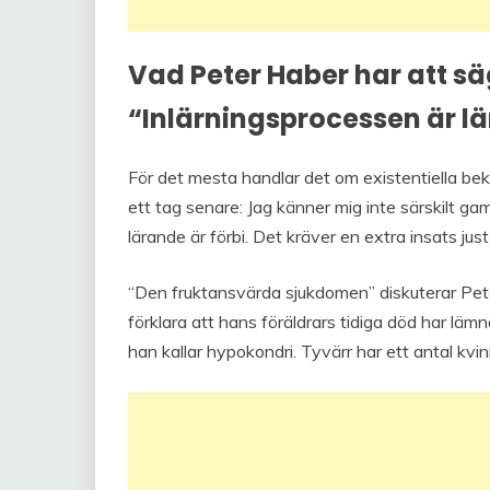
Vad Peter Haber har att säg
“Inlärningsprocessen är l
För det mesta handlar det om existentiella be
ett tag senare: Jag känner mig inte särskilt ga
lärande är förbi. Det kräver en extra insats just
“Den fruktansvärda sjukdomen” diskuterar Pete
förklara att hans föräldrars tidiga död har lämn
han kallar hypokondri. Tyvärr har ett antal kvi