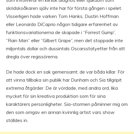
skridskoåkaren själv inte har för första gången i spelet.
Visserligen hade varken Tom Hanks, Dustin Hoffman
eller Leonardo DiCaprio någon tidigare erfarenhet av
funktionsvariationerna de skapade i “Forrest Gump”,
“Rain Man” eller “Gilbert Grape”, men det stoppade inte
miljontals dollar och dussintals Oscarsstatyetter från att
dregla över regissörerna.
De hade dock en sak gemensamt; de var båda killar. För
att vinna tillbaka sin publik har Dunham och Sia tillgripit
extrema åtgärder. De är vördade, med andra ord, lika
mycket för sin kreativa produktion som för sina
karaktärers personligheter. Sia-stormen påminner mig om
den som omgav en annan kvinnlig artist vars show
ställdes in.