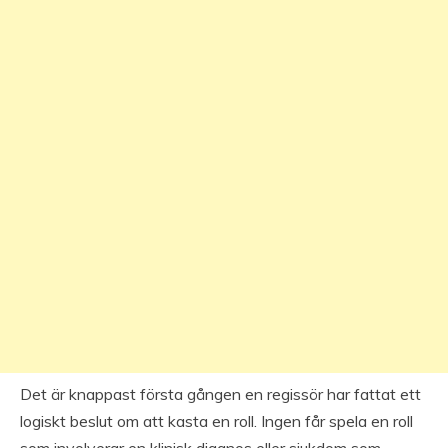
Det är knappast första gången en regissör har fattat ett
logiskt beslut om att kasta en roll. Ingen får spela en roll
som involverar en klinisk diagnos eller sjukdom som