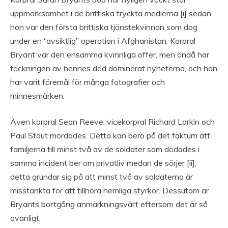
uppmärksamhet i de brittiska tryckta medierna [i] sedan
hon var den första brittiska tjänstekvinnan som dog
under en “avsiktlig” operation i Afghanistan. Korpral
Bryant var den ensamma kvinnliga offer, men ändå har
täckningen av hennes död dominerat nyheterna, och hon
har varit föremål för många fotografier och
minnesmärken.
Även korpral Sean Reeve, vicekorpral Richard Larkin och
Paul Stout mördades. Detta kan bero på det faktum att
familjerna till minst två av de soldater som dödades i
samma incident ber om privatliv medan de sörjer [ii];
detta grundar sig på att minst två av soldaterna är
misstänkta för att tillhöra hemliga styrkor. Dessutom är
Bryants bortgång anmärkningsvärt eftersom det är så
ovanligt.