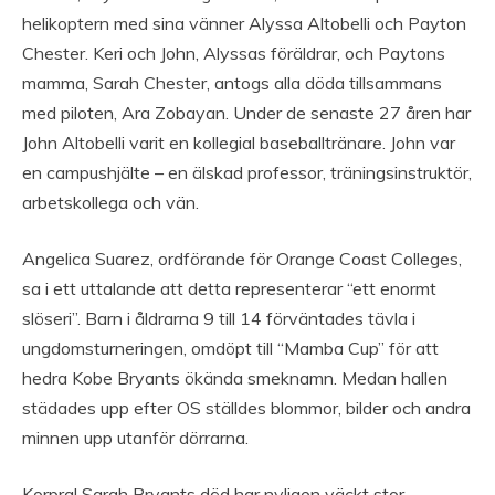
helikoptern med sina vänner Alyssa Altobelli och Payton
Chester. Keri och John, Alyssas föräldrar, och Paytons
mamma, Sarah Chester, antogs alla döda tillsammans
med piloten, Ara Zobayan. Under de senaste 27 åren har
John Altobelli varit en kollegial baseballtränare. John var
en campushjälte – en älskad professor, träningsinstruktör,
arbetskollega och vän.
Angelica Suarez, ordförande för Orange Coast Colleges,
sa i ett uttalande att detta representerar “ett enormt
slöseri”. Barn i åldrarna 9 till 14 förväntades tävla i
ungdomsturneringen, omdöpt till “Mamba Cup” för att
hedra Kobe Bryants ökända smeknamn. Medan hallen
städades upp efter OS ställdes blommor, bilder och andra
minnen upp utanför dörrarna.
Korpral Sarah Bryants död har nyligen väckt stor