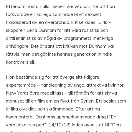
Eftersom nästan alla i serien var vita och för att hon
försvarade en kollega som hade blivit sexuellt
trakasserad av en överordnad, kritiserades “Girls”-
skaparen Lena Dunham för att vara rasistisk och
antifeministisk av några av programmets mer ivriga
anhängare. Det är sant att kritiken mot Dunham var
rättvis, men det gör inte hennes generation mindre
kontroversiell.
Hon bestämde sig för att överge sitt tidigare
expertområde – handledning av unga, attraktiva kvinnor i
New Yorks övre medelklass – till förmån för att skriva
manuset till en film om en flykt från Syrien. Ett beslut som
är lika olyckligt och skrämmande. Efter att ha
kommenterat Dunhams uppmärksammade drag i “En
varg söker sin pod” (14/12/18) lades avsnittet till “Den