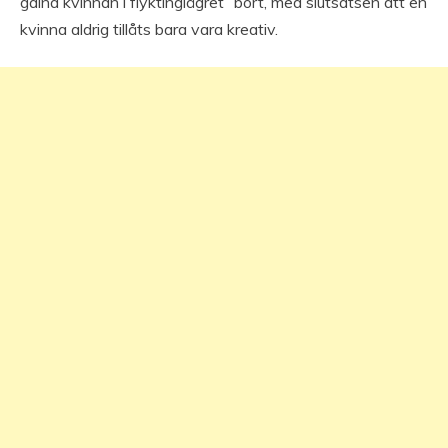
galna kvinnan i flyktinglägret” bort, med slutsatsen att en
kvinna aldrig tillåts bara vara kreativ.