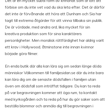
Det är en mycket subtil form av knnohat som är lätt att
förbise om du inte vet vad du ska leta efter. Det är därför
det inte är förvånande att höra att Dunham och Sia har
tagit till extrema åtgärder för att vinna tillbaka sin publik.
De är vördade, med andra ord, lika mycket för sin
kreativa produktion som för sina karaktärers
personligheter. Men moralisk rättfärdighet har aldrig varit
ett krav i Hollywood, åtminstone inte innan kvinnor
började göra filmer.
En enda butik där alla kan lära sig om sedan länge döda
människor Välkommen till familjesidan.se där du inte bara
kan lära dig om de senaste dödsfallen i familjen utan
även om dödsfall som inträffat tidigare. Du kan ta reda
på var begravningen kommer att äga rum, ta kontakt
med kyrkogården och ta reda på hur du gör saker som att
beställa blommor och anmäla dig till begravningen i