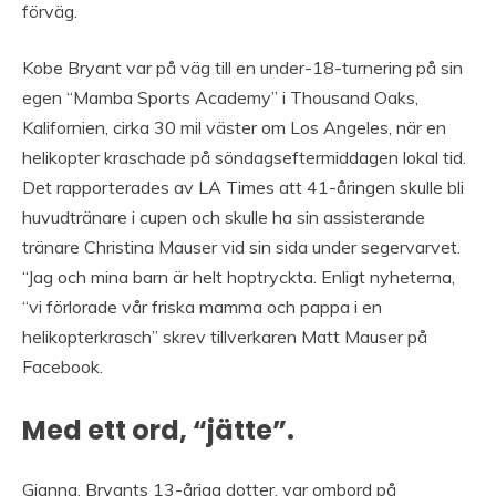
förväg.
Kobe Bryant var på väg till en under-18-turnering på sin
egen “Mamba Sports Academy” i Thousand Oaks,
Kalifornien, cirka 30 mil väster om Los Angeles, när en
helikopter kraschade på söndagseftermiddagen lokal tid.
Det rapporterades av LA Times att 41-åringen skulle bli
huvudtränare i cupen och skulle ha sin assisterande
tränare Christina Mauser vid sin sida under segervarvet.
“Jag och mina barn är helt hoptryckta. Enligt nyheterna,
“vi förlorade vår friska mamma och pappa i en
helikopterkrasch” skrev tillverkaren Matt Mauser på
Facebook.
Med ett ord, “jätte”.
Gianna, Bryants 13-åriga dotter, var ombord på