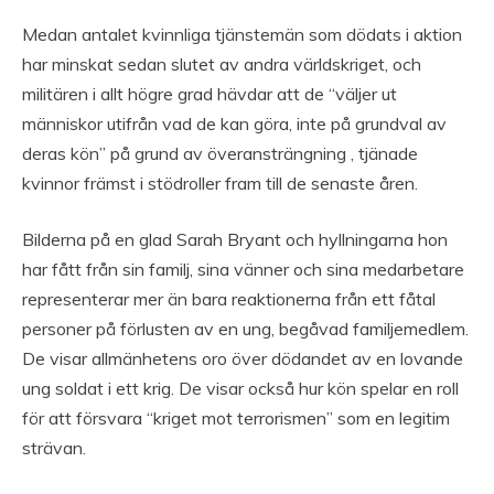
Medan antalet kvinnliga tjänstemän som dödats i aktion
har minskat sedan slutet av andra världskriget, och
militären i allt högre grad hävdar att de “väljer ut
människor utifrån vad de kan göra, inte på grundval av
deras kön” på grund av överansträngning , tjänade
kvinnor främst i stödroller fram till de senaste åren.
Bilderna på en glad Sarah Bryant och hyllningarna hon
har fått från sin familj, sina vänner och sina medarbetare
representerar mer än bara reaktionerna från ett fåtal
personer på förlusten av en ung, begåvad familjemedlem.
De visar allmänhetens oro över dödandet av en lovande
ung soldat i ett krig. De visar också hur kön spelar en roll
för att försvara “kriget mot terrorismen” som en legitim
strävan.