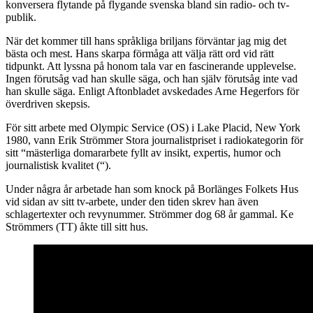
konversera flytande på flygande svenska bland sin radio- och tv-
publik.
När det kommer till hans språkliga briljans förväntar jag mig det
bästa och mest. Hans skarpa förmåga att välja rätt ord vid rätt
tidpunkt. Att lyssna på honom tala var en fascinerande upplevelse.
Ingen förutsåg vad han skulle säga, och han själv förutsåg inte vad
han skulle säga. Enligt Aftonbladet avskedades Arne Hegerfors för
överdriven skepsis.
För sitt arbete med Olympic Service (OS) i Lake Placid, New York
1980, vann Erik Strömmer Stora journalistpriset i radiokategorin för
sitt “mästerliga domararbete fyllt av insikt, expertis, humor och
journalistisk kvalitet (“).
Under några år arbetade han som knock på Borlänges Folkets Hus
vid sidan av sitt tv-arbete, under den tiden skrev han även
schlagertexter och revynummer. Strömmer dog 68 år gammal. Ke
Strömmers (TT) åkte till sitt hus.