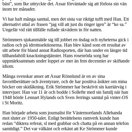
bäst”, som Ike uttryckte det. Assar förväntade sig att förlora sin vän
inom tre månader.
Vi har haft många samtal, men det sista var riktigt tufft med Han. Ett
alternativt uttal av frasen “jag vill att just du ringer igen” är “ke sa.”
Ungefär vid rätt tillfälle rullade skvädern in för natten.
Strömmers sjukanmälde sig till jobbet en tisdag och nyheterna gick i
radion och på idrottssektionerna. Han blev känd som ett resultat av
sitt arbete för bland annat Radiosporten, där han under en längre tid
tillhandahöll knackningstjänster. Hans rosenröda sorg har
uppmärksammats under loppet av mer än fem decennier av skiftande
idiom.
Många svenskar anser att Assar Rönnlund är en av sina
favoritberättare och äventyrare, och de har positiva åsikter om mina
böcker om skidåkning. Erik Strömmer har beskrivit sin karriärväg i
intervjuer. Han var 11 år och bodde i Sollefte med sin familj när han
1948 hörde Lennart Hylands och Sven Jerrings samtal på vinter-OS
i St Moritz.
Han började arbeta som journalist för Västernorrlands Allehanda
mot slutet av 1950-talet. Enligt berättelsens ramverk kunde han
redan “diktera referat, sl med grabbar och chatta på en annan telefon
samtidigt.” Det var välkänt och erkänt att Ke Strömmer kunde