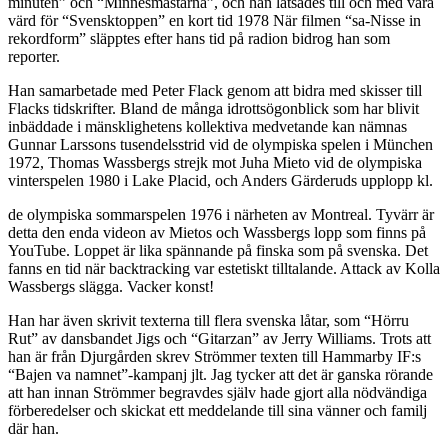
minuten” och “Minnesmästarna”, och han låtsades till och med vara
värd för “Svensktoppen” en kort tid 1978 När filmen “sa-Nisse in
rekordform” släpptes efter hans tid på radion bidrog han som
reporter.
Han samarbetade med Peter Flack genom att bidra med skisser till
Flacks tidskrifter. Bland de många idrottsögonblick som har blivit
inbäddade i mänsklighetens kollektiva medvetande kan nämnas
Gunnar Larssons tusendelsstrid vid de olympiska spelen i München
1972, Thomas Wassbergs strejk mot Juha Mieto vid de olympiska
vinterspelen 1980 i Lake Placid, och Anders Gärderuds upplopp kl.
de olympiska sommarspelen 1976 i närheten av Montreal. Tyvärr är
detta den enda videon av Mietos och Wassbergs lopp som finns på
YouTube. Loppet är lika spännande på finska som på svenska. Det
fanns en tid när backtracking var estetiskt tilltalande. Attack av Kolla
Wassbergs slägga. Vacker konst!
Han har även skrivit texterna till flera svenska låtar, som “Hörru
Rut” av dansbandet Jigs och “Gitarzan” av Jerry Williams. Trots att
han är från Djurgården skrev Strömmer texten till Hammarby IF:s
“Bajen va namnet”-kampanj jlt. Jag tycker att det är ganska rörande
att han innan Strömmer begravdes själv hade gjort alla nödvändiga
förberedelser och skickat ett meddelande till sina vänner och familj
där han.