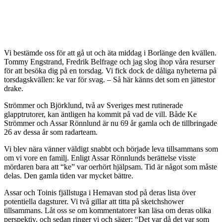
Vi bestämde oss för att gå ut och äta middag i Borlänge den kvällen.
Tommy Engstrand, Fredrik Belfrage och jag slog ihop våra resurser
för att besöka dig på en torsdag. Vi fick dock de dåliga nyheterna på
torsdagskvällen: ke var för svag. – Så här känns det som en jättestor
drake.
Strömmer och Björklund, två av Sveriges mest rutinerade
glapptrutorer, kan äntligen ha kommit på vad de vill. Både Ke
Strömmer och Assar Rönnlund är nu 69 år gamla och de tillbringade
26 av dessa år som radarteam.
Vi blev nära vänner väldigt snabbt och började leva tillsammans som
om vi vore en familj. Enligt Assar Rönnlunds berättelse visste
mördaren bara att “ke” var oerhört hjälpsam. Tid är något som måste
delas. Den gamla tiden var mycket bättre.
Assar och Toinis fjällstuga i Hemavan stod på deras lista över
potentiella dagsturer. Vi två gillar att titta på sketchshower
tillsammans. Låt oss se om kommentatorer kan läsa om deras olika
perspektiv, och sedan ringer vi och säger: “Det var då det var som