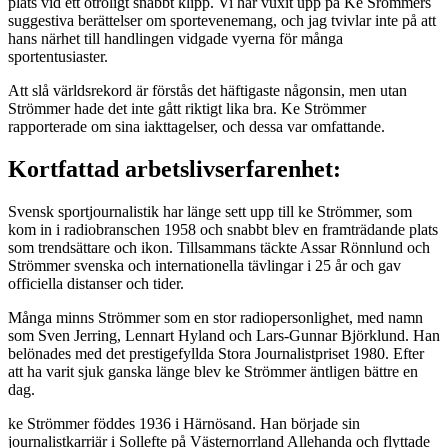
plats vid ett otroligt snabbt klipp. Vi har vuxit upp på Ke Srömmers
suggestiva berättelser om sportevenemang, och jag tvivlar inte på att
hans närhet till handlingen vidgade vyerna för många
sportentusiaster.
Att slå världsrekord är förstås det häftigaste någonsin, men utan
Strömmer hade det inte gått riktigt lika bra. Ke Strömmer
rapporterade om sina iakttagelser, och dessa var omfattande.
Kortfattad arbetslivserfarenhet:
Svensk sportjournalistik har länge sett upp till ke Strömmer, som
kom in i radiobranschen 1958 och snabbt blev en framträdande plats
som trendsättare och ikon. Tillsammans täckte Assar Rönnlund och
Strömmer svenska och internationella tävlingar i 25 år och gav
officiella distanser och tider.
Många minns Strömmer som en stor radiopersonlighet, med namn
som Sven Jerring, Lennart Hyland och Lars-Gunnar Björklund. Han
belönades med det prestigefyllda Stora Journalistpriset 1980. Efter
att ha varit sjuk ganska länge blev ke Strömmer äntligen bättre en
dag.
ke Strömmer föddes 1936 i Härnösand. Han började sin
journalistkarriär i Sollefte på Västernorrland Allehanda och flyttade