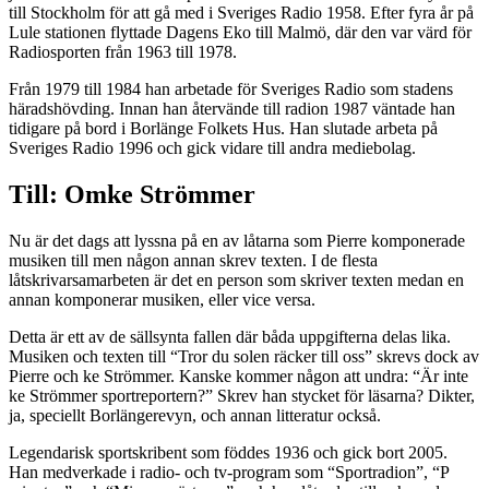
till Stockholm för att gå med i Sveriges Radio 1958. Efter fyra år på
Lule stationen flyttade Dagens Eko till Malmö, där den var värd för
Radiosporten från 1963 till 1978.
Från 1979 till 1984 han arbetade för Sveriges Radio som stadens
häradshövding. Innan han återvände till radion 1987 väntade han
tidigare på bord i Borlänge Folkets Hus. Han slutade arbeta på
Sveriges Radio 1996 och gick vidare till andra mediebolag.
Till: Omke Strömmer
Nu är det dags att lyssna på en av låtarna som Pierre komponerade
musiken till men någon annan skrev texten. I de flesta
låtskrivarsamarbeten är det en person som skriver texten medan en
annan komponerar musiken, eller vice versa.
Detta är ett av de sällsynta fallen där båda uppgifterna delas lika.
Musiken och texten till “Tror du solen räcker till oss” skrevs dock av
Pierre och ke Strömmer. Kanske kommer någon att undra: “Är inte
ke Strömmer sportreportern?” Skrev han stycket för läsarna? Dikter,
ja, speciellt Borlängerevyn, och annan litteratur också.
Legendarisk sportskribent som föddes 1936 och gick bort 2005.
Han medverkade i radio- och tv-program som “Sportradion”, “P