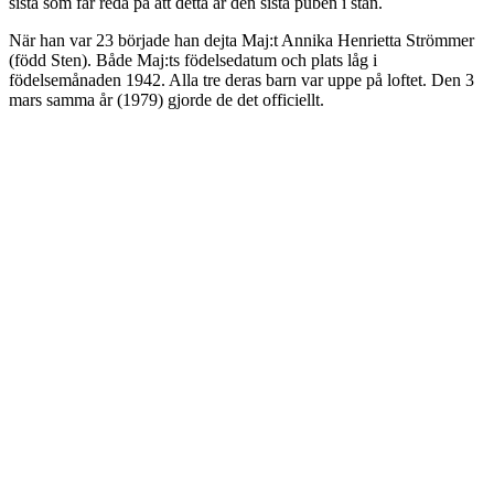
sista som får reda på att detta är den sista puben i stan.
När han var 23 började han dejta Maj:t Annika Henrietta Strömmer
(född Sten). Både Maj:ts födelsedatum och plats låg i
födelsemånaden 1942. Alla tre deras barn var uppe på loftet. Den 3
mars samma år (1979) gjorde de det officiellt.