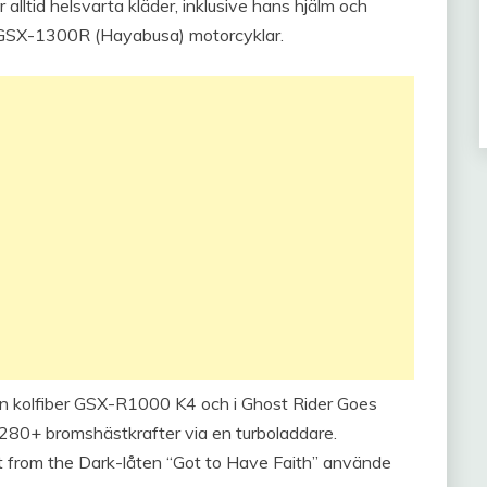
r alltid helsvarta kläder, inklusive hans hjälm och
 GSX-1300R (Hayabusa) motorcyklar.
en kolfiber GSX-R1000 K4 och i Ghost Rider Goes
0+ bromshästkrafter via en turboladdare.
t from the Dark-låten “Got to Have Faith” använde