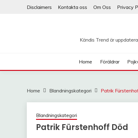
Skip
Disclaimers
Kontakta oss
Om Oss
Privacy P
to
content
Kändis Trend är uppdatera
Home
Föräldrar
Pojk
Home
Blandningskategori
Patrik Fürstenho
Blandningskategori
Patrik Fürstenhoff Död