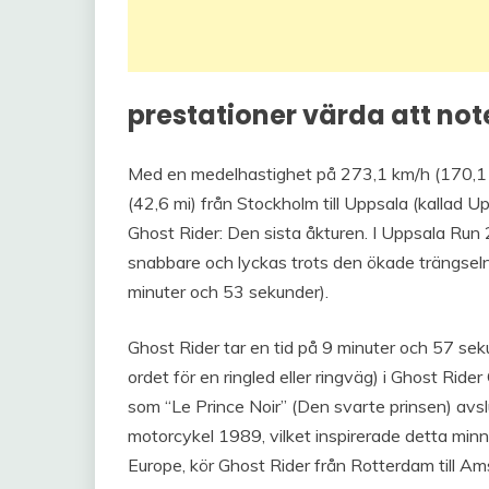
prestationer värda att not
Med en medelhastighet på 273,1 km/h (170,1 mp
(42,6 mi) från Stockholm till Uppsala (kallad 
Ghost Rider: Den sista åkturen. I Uppsala Run
snabbare och lyckas trots den ökade trängseln 
minuter och 53 sekunder).
Ghost Rider tar en tid på 9 minuter och 57 sek
ordet för en ringled eller ringväg) i Ghost Rid
som “Le Prince Noir” (Den svarte prinsen) avs
motorcykel 1989, vilket inspirerade detta min
Europe, kör Ghost Rider från Rotterdam till A