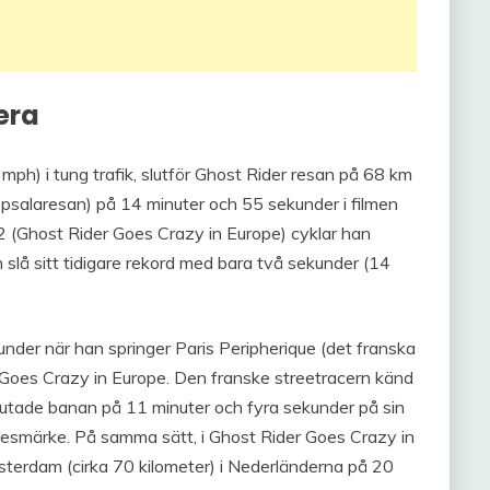
era
h) i tung trafik, slutför Ghost Rider resan på 68 km
Uppsalaresan) på 14 minuter och 55 sekunder i filmen
 2 (Ghost Rider Goes Crazy in Europe) cyklar han
slå sitt tidigare rekord med bara två sekunder (14
under när han springer Paris Peripherique (det franska
er Goes Crazy in Europe. Den franske streetracern känd
lutade banan på 11 minuter och fyra sekunder på sin
nesmärke. På samma sätt, i Ghost Rider Goes Crazy in
msterdam (cirka 70 kilometer) i Nederländerna på 20