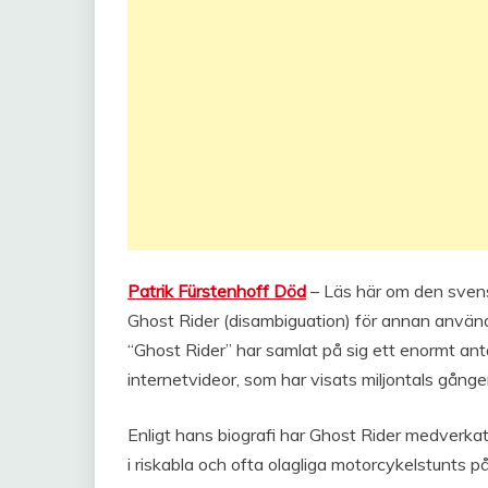
Patrik Fürstenhoff Död
– Läs här om den svens
Ghost Rider (disambiguation) för annan använ
“Ghost Rider” har samlat på sig ett enormt antal
internetvideor, som har visats miljontals gånge
Enligt hans biografi har Ghost Rider medverka
i riskabla och ofta olagliga motorcykelstunts p