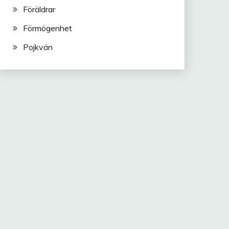
Föräldrar
Förmögenhet
Pojkvän