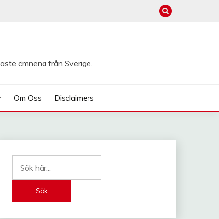
taste ämnena från Sverige.
y
Om Oss
Disclaimers
Sök