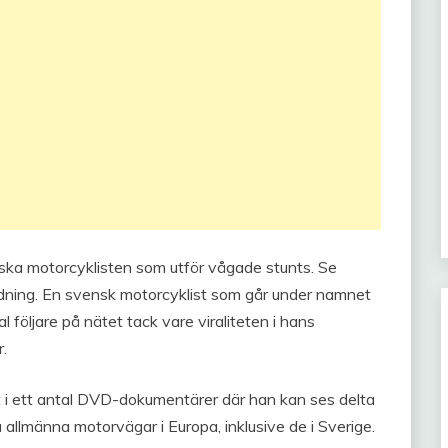
ka motorcyklisten som utför vågade stunts. Se
dning. En svensk motorcyklist som går under namnet
 följare på nätet tack vare viraliteten i hans
r.
t i ett antal DVD-dokumentärer där han kan ses delta
å allmänna motorvägar i Europa, inklusive de i Sverige.