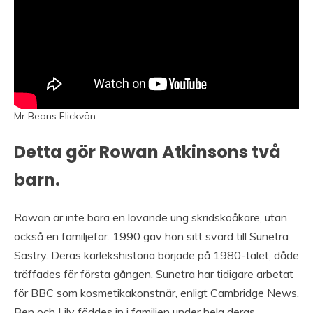
Mr Beans Flickvän
Detta gör Rowan Atkinsons två
barn.
Rowan är inte bara en lovande ung skridskoåkare, utan
också en familjefar. 1990 gav hon sitt svärd till Sunetra
Sastry. Deras kärlekshistoria började på 1980-talet, dåde
träffades för första gången. Sunetra har tidigare arbetat
för BBC som kosmetikakonstnär, enligt Cambridge News.
Ben och Lily föddes in i familjen under hela deras