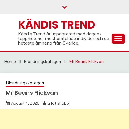
Skip
to
content
KÄNDIS TREND
Kändis Trend är uppdaterad med dagens
topphistorier mest omtalade individer och de
hetaste ämnena från Sverige.
Home
Blandningskategori
Mr Beans Flickvän
Blandningskategori
Mr Beans Flickvän
August 4, 2026
ulfat shabbir