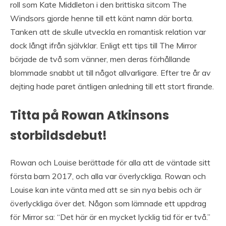
roll som Kate Middleton i den brittiska sitcom The
Windsors gjorde henne till ett känt namn där borta.
Tanken att de skulle utveckla en romantisk relation var
dock långt ifrån självklar. Enligt ett tips till The Mirror
började de två som vänner, men deras förhållande
blommade snabbt ut till något allvarligare. Efter tre år av
dejting hade paret äntligen anledning till ett stort firande.
Titta på Rowan Atkinsons
storbildsdebut!
Rowan och Louise berättade för alla att de väntade sitt
första barn 2017, och alla var överlyckliga. Rowan och
Louise kan inte vänta med att se sin nya bebis och är
överlyckliga över det. Någon som lämnade ett uppdrag
för Mirror sa: “Det här är en mycket lycklig tid för er två.”