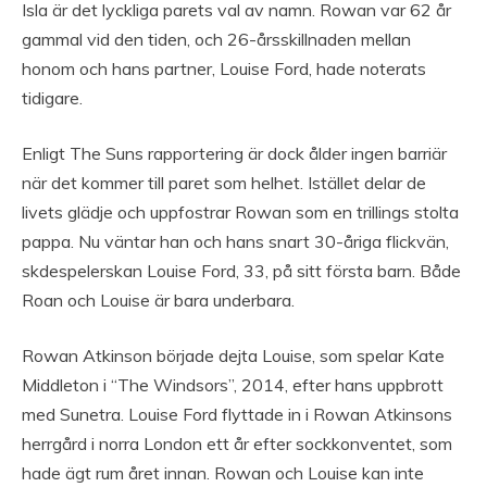
Isla är det lyckliga parets val av namn. Rowan var 62 år
gammal vid den tiden, och 26-årsskillnaden mellan
honom och hans partner, Louise Ford, hade noterats
tidigare.
Enligt The Suns rapportering är dock ålder ingen barriär
när det kommer till paret som helhet. Istället delar de
livets glädje och uppfostrar Rowan som en trillings stolta
pappa. Nu väntar han och hans snart 30-åriga flickvän,
skdespelerskan Louise Ford, 33, på sitt första barn. Både
Roan och Louise är bara underbara.
Rowan Atkinson började dejta Louise, som spelar Kate
Middleton i “The Windsors”, 2014, efter hans uppbrott
med Sunetra. Louise Ford flyttade in i Rowan Atkinsons
herrgård i norra London ett år efter sockkonventet, som
hade ägt rum året innan. Rowan och Louise kan inte