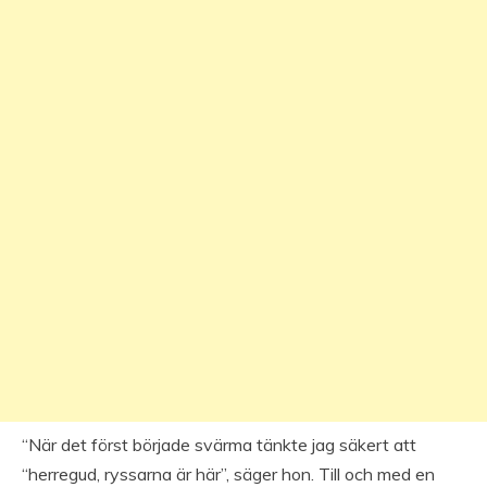
“När det först började svärma tänkte jag säkert att
“herregud, ryssarna är här”, säger hon. Till och med en