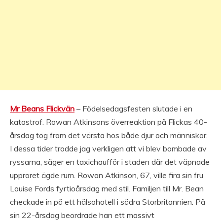
Mr Beans Flickvän
– Födelsedagsfesten slutade i en
katastrof. Rowan Atkinsons överreaktion på Flickas 40-
årsdag tog fram det värsta hos både djur och människor.
I dessa tider trodde jag verkligen att vi blev bombade av
ryssarna, säger en taxichaufför i staden där det väpnade
upproret ägde rum. Rowan Atkinson, 67, ville fira sin fru
Louise Fords fyrtioårsdag med stil. Familjen till Mr. Bean
checkade in på ett hälsohotell i södra Storbritannien. På
sin 22-årsdag beordrade han ett massivt