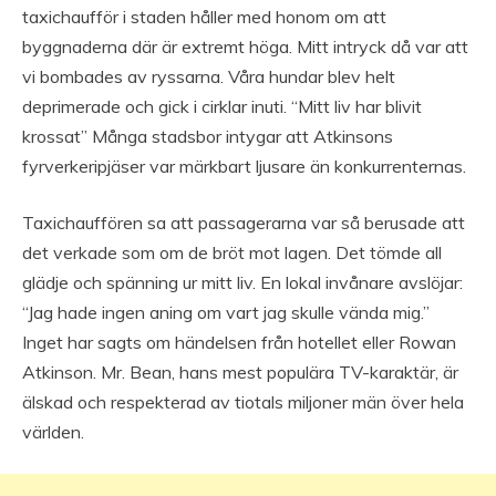
taxichaufför i staden håller med honom om att
byggnaderna där är extremt höga. Mitt intryck då var att
vi bombades av ryssarna. Våra hundar blev helt
deprimerade och gick i cirklar inuti. “Mitt liv har blivit
krossat” Många stadsbor intygar att Atkinsons
fyrverkeripjäser var märkbart ljusare än konkurrenternas.
Taxichauffören sa att passagerarna var så berusade att
det verkade som om de bröt mot lagen. Det tömde all
glädje och spänning ur mitt liv. En lokal invånare avslöjar:
“Jag hade ingen aning om vart jag skulle vända mig.”
Inget har sagts om händelsen från hotellet eller Rowan
Atkinson. Mr. Bean, hans mest populära TV-karaktär, är
älskad och respekterad av tiotals miljoner män över hela
världen.