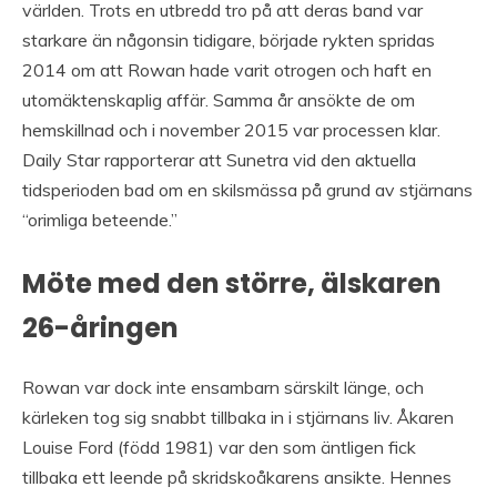
världen. Trots en utbredd tro på att deras band var
starkare än någonsin tidigare, började rykten spridas
2014 om att Rowan hade varit otrogen och haft en
utomäktenskaplig affär. Samma år ansökte de om
hemskillnad och i november 2015 var processen klar.
Daily Star rapporterar att Sunetra vid den aktuella
tidsperioden bad om en skilsmässa på grund av stjärnans
“orimliga beteende.”
Möte med den större, älskaren
26-åringen
Rowan var dock inte ensambarn särskilt länge, och
kärleken tog sig snabbt tillbaka in i stjärnans liv. Åkaren
Louise Ford (född 1981) var den som äntligen fick
tillbaka ett leende på skridskoåkarens ansikte. Hennes