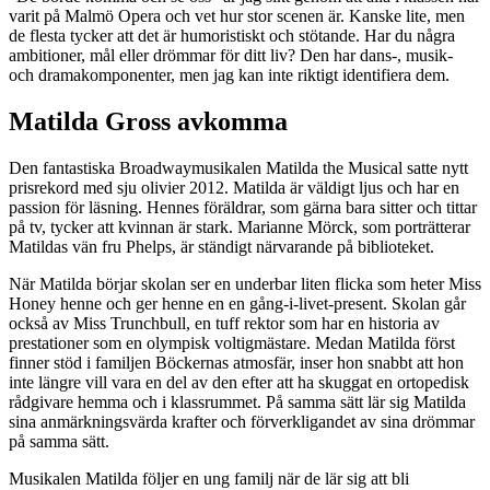
varit på Malmö Opera och vet hur stor scenen är. Kanske lite, men
de flesta tycker att det är humoristiskt och stötande. Har du några
ambitioner, mål eller drömmar för ditt liv? Den har dans-, musik-
och dramakomponenter, men jag kan inte riktigt identifiera dem.
Matilda Gross avkomma
Den fantastiska Broadwaymusikalen Matilda the Musical satte nytt
prisrekord med sju olivier 2012. Matilda är väldigt ljus och har en
passion för läsning. Hennes föräldrar, som gärna bara sitter och tittar
på tv, tycker att kvinnan är stark. Marianne Mörck, som porträtterar
Matildas vän fru Phelps, är ständigt närvarande på biblioteket.
När Matilda börjar skolan ser en underbar liten flicka som heter Miss
Honey henne och ger henne en en gång-i-livet-present. Skolan går
också av Miss Trunchbull, en tuff rektor som har en historia av
prestationer som en olympisk voltigmästare. Medan Matilda först
finner stöd i familjen Böckernas atmosfär, inser hon snabbt att hon
inte längre vill vara en del av den efter att ha skuggat en ortopedisk
rådgivare hemma och i klassrummet. På samma sätt lär sig Matilda
sina anmärkningsvärda krafter och förverkligandet av sina drömmar
på samma sätt.
Musikalen Matilda följer en ung familj när de lär sig att bli