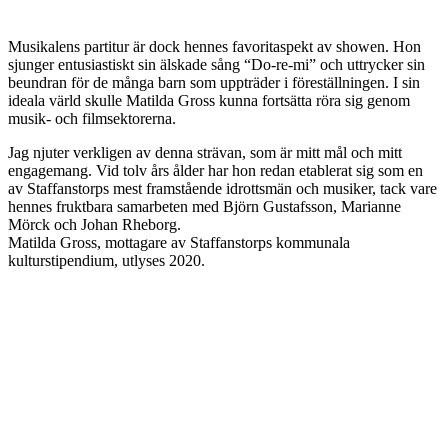
Musikalens partitur är dock hennes favoritaspekt av showen. Hon
sjunger entusiastiskt sin älskade sång “Do-re-mi” och uttrycker sin
beundran för de många barn som uppträder i föreställningen. I sin
ideala värld skulle Matilda Gross kunna fortsätta röra sig genom
musik- och filmsektorerna.
Jag njuter verkligen av denna strävan, som är mitt mål och mitt
engagemang. Vid tolv års ålder har hon redan etablerat sig som en
av Staffanstorps mest framstående idrottsmän och musiker, tack vare
hennes fruktbara samarbeten med Björn Gustafsson, Marianne
Mörck och Johan Rheborg.
Matilda Gross, mottagare av Staffanstorps kommunala
kulturstipendium, utlyses 2020.