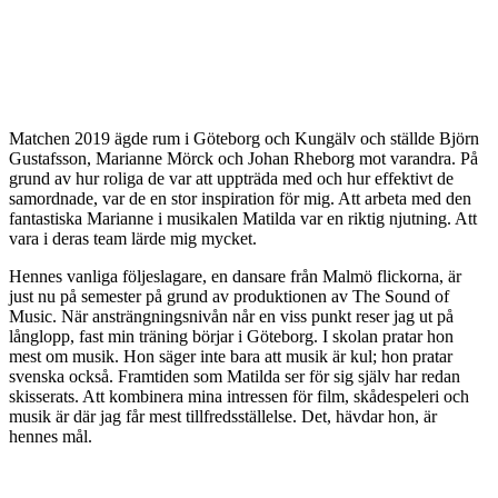
Matchen 2019 ägde rum i Göteborg och Kungälv och ställde Björn
Gustafsson, Marianne Mörck och Johan Rheborg mot varandra. På
grund av hur roliga de var att uppträda med och hur effektivt de
samordnade, var de en stor inspiration för mig. Att arbeta med den
fantastiska Marianne i musikalen Matilda var en riktig njutning. Att
vara i deras team lärde mig mycket.
Hennes vanliga följeslagare, en dansare från Malmö flickorna, är
just nu på semester på grund av produktionen av The Sound of
Music. När ansträngningsnivån når en viss punkt reser jag ut på
långlopp, fast min träning börjar i Göteborg. I skolan pratar hon
mest om musik. Hon säger inte bara att musik är kul; hon pratar
svenska också. Framtiden som Matilda ser för sig själv har redan
skisserats. Att kombinera mina intressen för film, skådespeleri och
musik är där jag får mest tillfredsställelse. Det, hävdar hon, är
hennes mål.