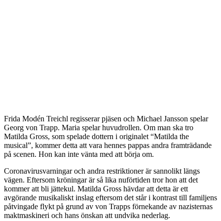
Frida Modén Treichl regisserar pjäsen och Michael Jansson spelar
Georg von Trapp. Maria spelar huvudrollen. Om man ska tro
Matilda Gross, som spelade dottern i originalet “Matilda the
musical”, kommer detta att vara hennes pappas andra framträdande
på scenen. Hon kan inte vänta med att börja om.
Coronavirusvarningar och andra restriktioner är sannolikt längs
vägen. Eftersom kröningar är så lika nuförtiden tror hon att det
kommer att bli jättekul. Matilda Gross hävdar att detta är ett
avgörande musikaliskt inslag eftersom det står i kontrast till familjens
påtvingade flykt på grund av von Trapps förnekande av nazisternas
maktmaskineri och hans önskan att undvika nederlag.