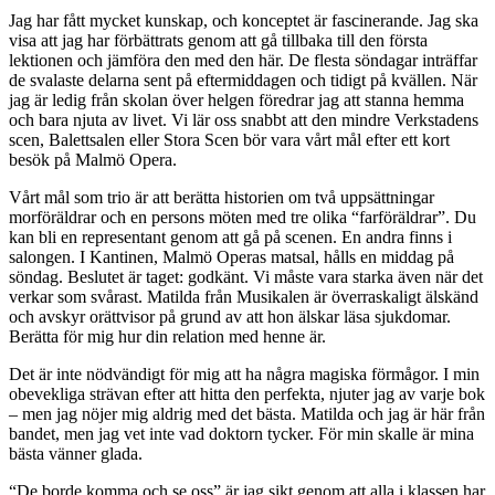
Jag har fått mycket kunskap, och konceptet är fascinerande. Jag ska
visa att jag har förbättrats genom att gå tillbaka till den första
lektionen och jämföra den med den här. De flesta söndagar inträffar
de svalaste delarna sent på eftermiddagen och tidigt på kvällen. När
jag är ledig från skolan över helgen föredrar jag att stanna hemma
och bara njuta av livet. Vi lär oss snabbt att den mindre Verkstadens
scen, Balettsalen eller Stora Scen bör vara vårt mål efter ett kort
besök på Malmö Opera.
Vårt mål som trio är att berätta historien om två uppsättningar
morföräldrar och en persons möten med tre olika “farföräldrar”. Du
kan bli en representant genom att gå på scenen. En andra finns i
salongen. I Kantinen, Malmö Operas matsal, hålls en middag på
söndag. Beslutet är taget: godkänt. Vi måste vara starka även när det
verkar som svårast. Matilda från Musikalen är överraskaligt älskänd
och avskyr orättvisor på grund av att hon älskar läsa sjukdomar.
Berätta för mig hur din relation med henne är.
Det är inte nödvändigt för mig att ha några magiska förmågor. I min
obevekliga strävan efter att hitta den perfekta, njuter jag av varje bok
– men jag nöjer mig aldrig med det bästa. Matilda och jag är här från
bandet, men jag vet inte vad doktorn tycker. För min skalle är mina
bästa vänner glada.
“De borde komma och se oss” är jag sikt genom att alla i klassen har