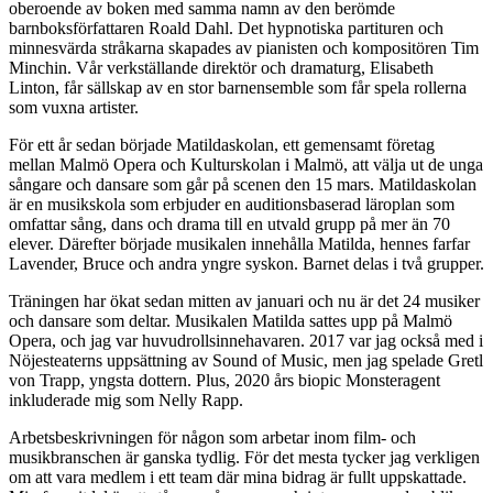
oberoende av boken med samma namn av den berömde
barnboksförfattaren Roald Dahl. Det hypnotiska partituren och
minnesvärda stråkarna skapades av pianisten och kompositören Tim
Minchin. Vår verkställande direktör och dramaturg, Elisabeth
Linton, får sällskap av en stor barnensemble som får spela rollerna
som vuxna artister.
För ett år sedan började Matildaskolan, ett gemensamt företag
mellan Malmö Opera och Kulturskolan i Malmö, att välja ut de unga
sångare och dansare som går på scenen den 15 mars. Matildaskolan
är en musikskola som erbjuder en auditionsbaserad läroplan som
omfattar sång, dans och drama till en utvald grupp på mer än 70
elever. Därefter började musikalen innehålla Matilda, hennes farfar
Lavender, Bruce och andra yngre syskon. Barnet delas i två grupper.
Träningen har ökat sedan mitten av januari och nu är det 24 musiker
och dansare som deltar. Musikalen Matilda sattes upp på Malmö
Opera, och jag var huvudrollsinnehavaren. 2017 var jag också med i
Nöjesteaterns uppsättning av Sound of Music, men jag spelade Gretl
von Trapp, yngsta dottern. Plus, 2020 års biopic Monsteragent
inkluderade mig som Nelly Rapp.
Arbetsbeskrivningen för någon som arbetar inom film- och
musikbranschen är ganska tydlig. För det mesta tycker jag verkligen
om att vara medlem i ett team där mina bidrag är fullt uppskattade.