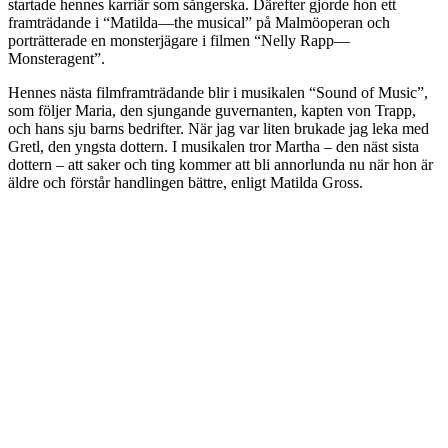
startade hennes karriär som sångerska. Därefter gjorde hon ett
framträdande i “Matilda—the musical” på Malmöoperan och
porträtterade en monsterjägare i filmen “Nelly Rapp—
Monsteragent”.
Hennes nästa filmframträdande blir i musikalen “Sound of Music”,
som följer Maria, den sjungande guvernanten, kapten von Trapp,
och hans sju barns bedrifter. När jag var liten brukade jag leka med
Gretl, den yngsta dottern. I musikalen tror Martha – den näst sista
dottern – att saker och ting kommer att bli annorlunda nu när hon är
äldre och förstår handlingen bättre, enligt Matilda Gross.