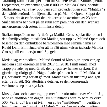
Jakriborg kommer att spela hem till Skånefestivalen Kulturstipendiet
i september, ett evenemang värt 8 000 kr. Matilda Gross, boende i
Staffanstorp, var ett av 500 barn som provade rollen som “Matilda” i
den världsberömda familjemusikalen på Malmö Opera. Släppt den
15 mars, det är ett år efter de kritikerrosade avsnitten av 23 barn.
Smådansarna har övat på en rutin som påminner om den svenska
makaronerna och osten, in i minsta detalj.
Staffanstorpsfödan och fyrtioåriga Matilda Gross spelar titelrollen i
den familjevänliga musikalen Matilda, satt upp av Malmö Opera och
baserad på den omhuldade barnromanen med samma namn av
Roald Dahl. En månad efter att ha fått utmärkelsen tackade Matilda
Gross ja till en intervju med Spegeln.
Medan jag var medlem i Malmö Sound of Music-gruppen var jag
medlem i den ensemblen från 2017 till 2018. I mitt samtal med
Trapp pratade jag med Gretl, den yngsta av hennes syskon. Det
gjorde mig riktigt glad. Någon hade spårat ett barn till Matilda, så
jag bestämde mig för att gå med. Matildaskolan tillät mig äntligen
efter tre försök (för ytterligare detaljer, se den censurerade
versionens separata stycke).
Musik, dans och teater tog upp mer än trettio minuter av vår tid. Jag
hade en audition den dagen. Till slut hittades bara 25 barn av cirka
500. Var är du? Bara ni två — en av tre “matildorer” — berättade
huvudpersonens historia på Malmö Opera. Jag missade att nämna