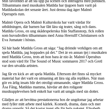
Min favoritdel är att stå upp på scenen och interagera med publiken.
Tillsammans med musikalen Matilda har tjugoen barn varit på
Matildaskolan det senaste året. Just denna dag äger Malmö
Operapris rum.
Malmö Opera och Malmö Kulturskola har varit värdar för
utbildningen, där barnen har fått lära sig teater, sång och dans.
Matilda Gross, en ung skådespelerska från Staffanstorp, fick rollen
som huvudrollen tillsammans med Anna Heerulff Christiansen och
Eva Jumatate i höstas.
Så här hade Matilda Gross att säga: “Jag drömde verkligen om att
spela Matilda, jag hoppades på det.” Det är en annan tjej i musikalen
med Matilda Gross, trots att hon bara är nio år. Malmö Operahus
stod som värd för The Sound of Music sommaren 2017 och Gretl
var den utvalda artisten.
Jag får en kick av att spela Matilda. Eftersom det finns så mycket
material har det varit en utmaning att lära sig alla replikes. När man
gör en ärlig insats blir det otroligt utmanande, säger Matilda Gross.
Åsa Fång, Matildas mamma, hävdar att den roligaste
musikupplevelsen helt enkelt har varit att umgås med sin dotter.
Glädjen av att bevittna prestationerna hos de ungdomar jag arbetar
med fyller mitt arbete med kärlek. Komedi, drama, dans och mer
drama uppstår. Så det kostar inget alls för hela paketet. Elisabeth