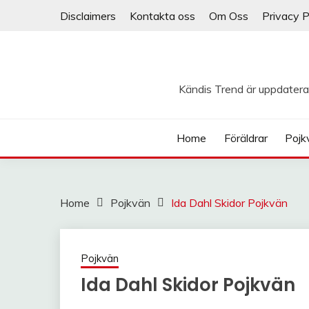
Skip
Disclaimers
Kontakta oss
Om Oss
Privacy P
to
content
Kändis Trend är uppdatera
Home
Föräldrar
Pojk
Home
Pojkvän
Ida Dahl Skidor Pojkvän
Pojkvän
Ida Dahl Skidor Pojkvän