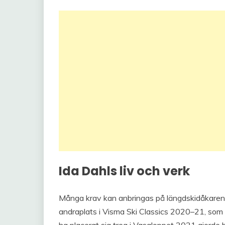
Ida Dahls liv och verk
Många krav kan anbringas på längdskidåkaren
andraplats i Visma Ski Classics 2020–21, som 
ha placerat sig trea i Vasaloppet 2021 gjorde