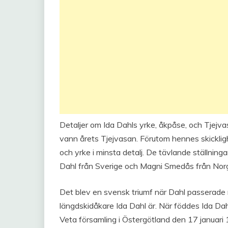
Detaljer om Ida Dahls yrke, åkpåse, och Tjejv
vann årets Tjejvasan. Förutom hennes skicklig
och yrke i minsta detalj. De tävlande ställnin
Dahl från Sverige och Magni Smedås från Nor
Det blev en svensk triumf när Dahl passerade m
längdskidåkare Ida Dahl är. När föddes Ida Dahl
Veta församling i Östergötland den 17 januari