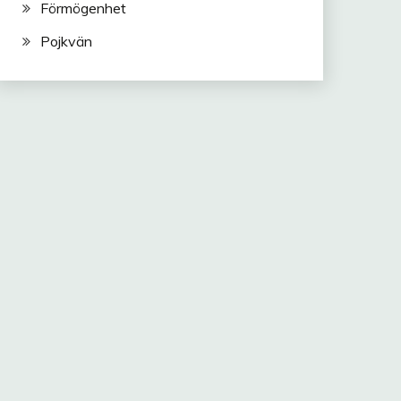
Förmögenhet
Pojkvän