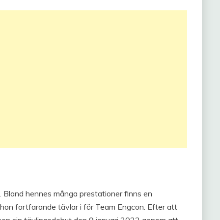
. Bland hennes många prestationer finns en
hon fortfarande tävlar i för Team Engcon. Efter att
 hon sin tävlingsdebut den 9 januari 2022 genom att