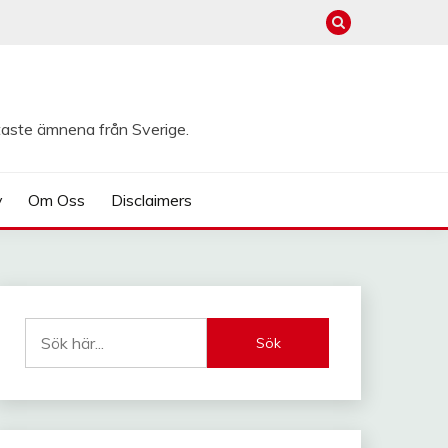
taste ämnena från Sverige.
y
Om Oss
Disclaimers
Sök