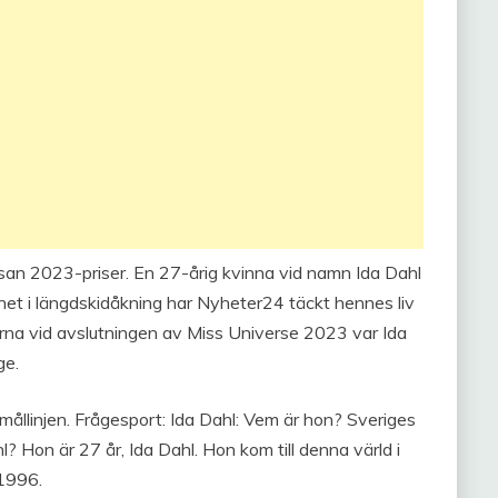
asan 2023-priser. En 27-årig kvinna vid namn Ida Dahl
het i längdskidåkning har Nyheter24 täckt hennes liv
garna vid avslutningen av Miss Universe 2023 var Ida
ge.
ållinjen. Frågesport: Ida Dahl: Vem är hon? Sveriges
? Hon är 27 år, Ida Dahl. Hon kom till denna värld i
 1996.