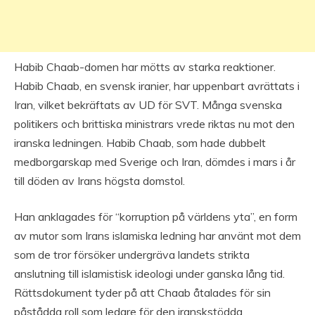
Habib Chaab-domen har mötts av starka reaktioner.
Habib Chaab, en svensk iranier, har uppenbart avrättats i
Iran, vilket bekräftats av UD för SVT. Många svenska
politikers och brittiska ministrars vrede riktas nu mot den
iranska ledningen. Habib Chaab, som hade dubbelt
medborgarskap med Sverige och Iran, dömdes i mars i år
till döden av Irans högsta domstol.
Han anklagades för “korruption på världens yta”, en form
av mutor som Irans islamiska ledning har använt mot dem
som de tror försöker undergräva landets strikta
anslutning till islamistisk ideologi under ganska lång tid.
Rättsdokument tyder på att Chaab åtalades för sin
påstådda roll som ledare för den iranskstödda