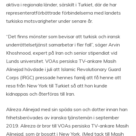
aktiva i regionala länder, särskilt i Turkiet, där de har
representeratförbättrade förbindelserna med landets
turkiska motsvarigheter under senare år.
“Det finns mönster som bevisar att turkisk och iransk
underrättelsetjänst samarbetar i fler fall”, säger Arvin
Khoshnood, expert på Iran och senior stipendiat vid
Lunds universitet. VOAs persiska TV-ankare Masih
Alinejad hävdade i juli att Islamic Revolutionary Guard
Corps (IRGC) pressade hennes familj att få henne att
resa från New York till Turkiet så att hon kunde
kidnappas och återföras till Iran.
Alireza Alinejad med sin späda son och dotter innan han
frihetsberövades av iranska tjänstemän i september
2019. Alireza är bror till VOAs persiska TV-ankare Masih
Alinejad, som är bosatt i New York. (Med tack till Masih