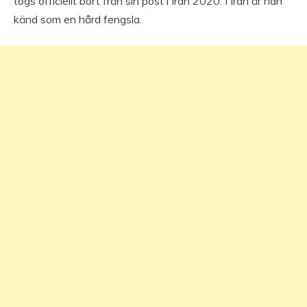
togs officiellt bort från sin post i Iran 2020. I Iran är han
känd som en hård fengsla.