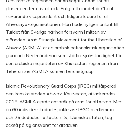
Den iranska regeringen har anklagat Chaab för att
planera en terroristattack. Enligt uttalandet är Chaab
nuvarande vicepresident och tidigare ledare för al-
Ahwaziya-organisationen. Han hade nyligen anlänt till
Turkiet från Sverige när han försvann i mitten av
månaden. Arab Struggle Movement for the Liberation of
Ahwaz (ASMLA) är en arabisk nationalistisk organisation
grundad i Nederländerna som stödjer självständighet för
den arabiska majoriteten av Khuzestan-regionen i Iran.
Teheran ser ASMLA som en terroristgrupp.
Islamic Revolutionary Guard Corps (IRGC) militärparad i
den iranska staden Ahwaz, Khuzestan, attackerades
2018. ASMLA gjorde anspråk på äran för attacken. Mer
än 60 individer skadades, inklusive IRGC-medlemmar,
och 25 dödades i attacken. IS, Islamiska staten, tog
också på sig ansvaret för attacken.