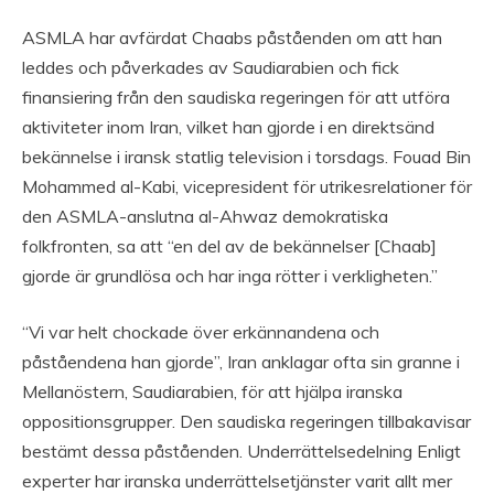
ASMLA har avfärdat Chaabs påståenden om att han
leddes och påverkades av Saudiarabien och fick
finansiering från den saudiska regeringen för att utföra
aktiviteter inom Iran, vilket han gjorde i en direktsänd
bekännelse i iransk statlig television i torsdags. Fouad Bin
Mohammed al-Kabi, vicepresident för utrikesrelationer för
den ASMLA-anslutna al-Ahwaz demokratiska
folkfronten, sa att “en del av de bekännelser [Chaab]
gjorde är grundlösa och har inga rötter i verkligheten.”
“Vi var helt chockade över erkännandena och
påståendena han gjorde”, Iran anklagar ofta sin granne i
Mellanöstern, Saudiarabien, för att hjälpa iranska
oppositionsgrupper. Den saudiska regeringen tillbakavisar
bestämt dessa påståenden. Underrättelsedelning Enligt
experter har iranska underrättelsetjänster varit allt mer