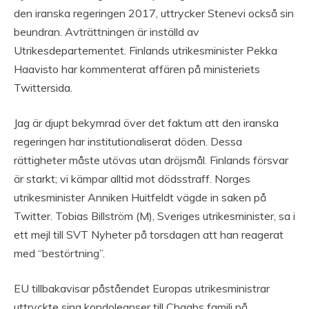
den iranska regeringen 2017, uttrycker Stenevi också sin
beundran. Avträttningen är inställd av
Utrikesdepartementet. Finlands utrikesminister Pekka
Haavisto har kommenterat affären på ministeriets
Twittersida.
Jag är djupt bekymrad över det faktum att den iranska
regeringen har institutionaliserat döden. Dessa
rättigheter måste utövas utan dröjsmål. Finlands försvar
är starkt; vi kämpar alltid mot dödsstraff. Norges
utrikesminister Anniken Huitfeldt vägde in saken på
Twitter. Tobias Billström (M), Sveriges utrikesminister, sa i
ett mejl till SVT Nyheter på torsdagen att han reagerat
med “bestörtning”.
EU tillbakavisar påståendet Europas utrikesministrar
uttryckte sina kondoleanser till Chaabs familj på