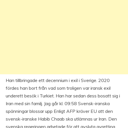
Han tillbringade ett decennium i exil i Sverige. 2020
fördes han bort från vad som troligen var iransk exil
underett besök i Turkiet. Han har sedan dess bosatt sig i
Iran med sin familj. Jag går kl. 09:58 Svensk-iranska
spänningar blossar upp Enligt AFP kräver EU att den
svensk-iranske Habib Chaab ska utlämnas ur Iran. Den
svenska regeringen arbetade för att avsluta avretting.