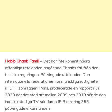
Habib Chaab Familj
– Det har inte kommit några
offentliga uttalanden angående Chaabs fall från den
turkiska regeringen. Påtvingade uttalanden Den
internationella federationen för mänskliga rättigheter
(FIDH), som ligger i Paris, producerade en rapport i juli
2020 där det stod att mellan 2009 och 2019 sände den
iranska statliga TV-sändaren IRIB omkring 355
påtvingade erkännanden.