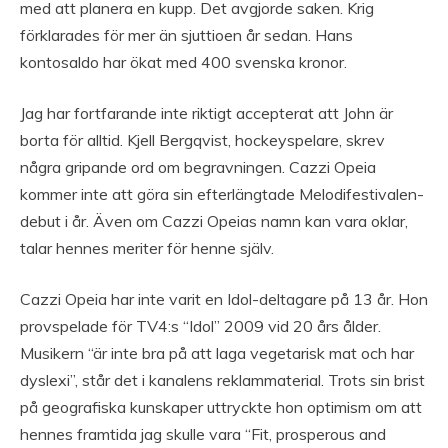
med att planera en kupp. Det avgjorde saken. Krig
förklarades för mer än sjuttioen år sedan. Hans
kontosaldo har ökat med 400 svenska kronor.
Jag har fortfarande inte riktigt accepterat att John är
borta för alltid. Kjell Bergqvist, hockeyspelare, skrev
några gripande ord om begravningen. Cazzi Opeia
kommer inte att göra sin efterlängtade Melodifestivalen-
debut i år. Även om Cazzi Opeias namn kan vara oklar,
talar hennes meriter för henne själv.
Cazzi Opeia har inte varit en Idol-deltagare på 13 år. Hon
provspelade för TV4:s “Idol” 2009 vid 20 års ålder.
Musikern “är inte bra på att laga vegetarisk mat och har
dyslexi”, står det i kanalens reklammaterial. Trots sin brist
på geografiska kunskaper uttryckte hon optimism om att
hennes framtida jag skulle vara “Fit, prosperous and