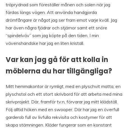
träprydnad som föreställer månen och solen när jag
färdas längs vägen. Att använda handgjorda
drömfångare är något jag ser fram emot varje kväll. Jag
har även några fjädrar och stjärnor samt ett snöre
“spindelväv” som jag köpte på den tiden. I min
vävenshandske har jag en liten kristall.
Var kan jag gå för att kolla in
möblerna du har tillgängliga?
Mitt hemmakontor är rymligt, med en plyschvit matta, en
plyschstol och ett stort skrivbord för att arbeta med mina
skrivprojekt. Där, framför tv:n, förvarar jag mitt klädställ.
Följ alltid höken med en swooper. Där har jag en överfull
garderob full av livfulla rekvisita och kostymer för att
skapa stämningen. Kläder fungerar som en konstant