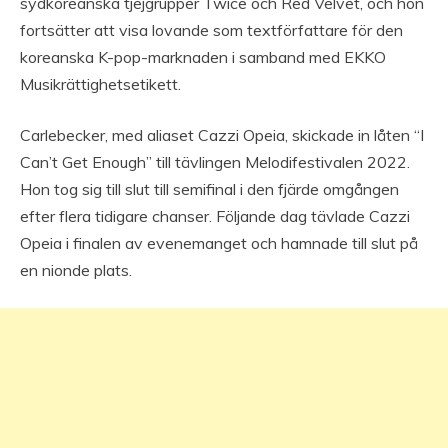
sydkoreanska tjejgrupper Twice och Red Velvet, och hon
fortsätter att visa lovande som textförfattare för den
koreanska K-pop-marknaden i samband med EKKO
Musikrättighetsetikett.
Carlebecker, med aliaset Cazzi Opeia, skickade in låten “I
Can’t Get Enough” till tävlingen Melodifestivalen 2022.
Hon tog sig till slut till semifinal i den fjärde omgången
efter flera tidigare chanser. Följande dag tävlade Cazzi
Opeia i finalen av evenemanget och hamnade till slut på
en nionde plats.