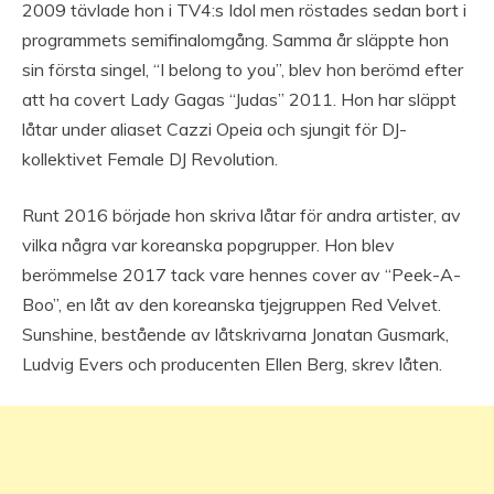
2009 tävlade hon i TV4:s Idol men röstades sedan bort i
programmets semifinalomgång. Samma år släppte hon
sin första singel, “I belong to you”, blev hon berömd efter
att ha covert Lady Gagas “Judas” 2011. Hon har släppt
låtar under aliaset Cazzi Opeia och sjungit för DJ-
kollektivet Female DJ Revolution.
Runt 2016 började hon skriva låtar för andra artister, av
vilka några var koreanska popgrupper. Hon blev
berömmelse 2017 tack vare hennes cover av “Peek-A-
Boo”, en låt av den koreanska tjejgruppen Red Velvet.
Sunshine, bestående av låtskrivarna Jonatan Gusmark,
Ludvig Evers och producenten Ellen Berg, skrev låten.