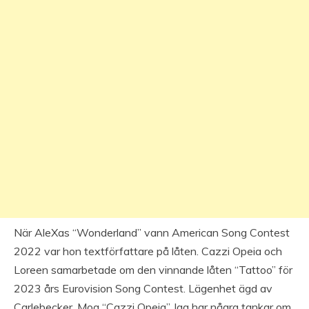
När AleXas “Wonderland” vann American Song Contest
2022 var hon textförfattare på låten. Cazzi Opeia och
Loreen samarbetade om den vinnande låten “Tattoo” för
2023 års Eurovision Song Contest. Lägenhet ägd av
Carlebecker, Moa “Cazzi Opeia” Jag har några tankar om