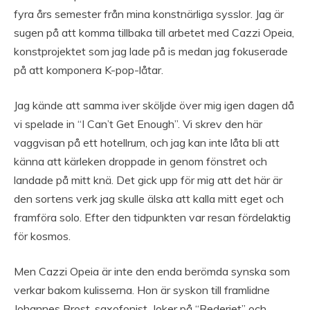
fyra års semester från mina konstnärliga sysslor. Jag är
sugen på att komma tillbaka till arbetet med Cazzi Opeia,
konstprojektet som jag lade på is medan jag fokuserade
på att komponera K-pop-låtar.
Jag kände att samma iver sköljde över mig igen dagen då
vi spelade in “I Can’t Get Enough”. Vi skrev den här
vaggvisan på ett hotellrum, och jag kan inte låta bli att
känna att kärleken droppade in genom fönstret och
landade på mitt knä. Det gick upp för mig att det här är
den sortens verk jag skulle älska att kalla mitt eget och
framföra solo. Efter den tidpunkten var resan fördelaktig
för kosmos.
Men Cazzi Opeia är inte den enda berömda synska som
verkar bakom kulisserna. Hon är syskon till framlidne
Johannes Brost, saxofonist. Joker på “Rederiet” och