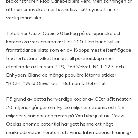
bildkonstnären Moa Carlebeckers verk. Men sanningen är
att hon är mycket mer futuristisk i sitt synsätt än en
vanlig människa.
Totalt har Cazzi Opeia 30 bidrag på de japanska och
koreanska versionerna av Hot 100. Hon har blivit en
framträdande plats som en av K-pops mest efterfrågade
textförfattare, vilket har lett till partnerskap med
etablerade akter som BTS, Red Velvet, NCT 127, och
Enhypen. Bland de många populära låtarna sticker
“RICH”, “Wild Ones” och “Batman & Robin” ut.
På grund av detta har verkliga kopior av CD:n sålt nästan
20 miljoner gånger om. Fyrtio miljoner streams och 1,5
miljoner visningar genereras på YouTube just nu. Cazzi
Opeias enorma potential har gett henne ett högt
marknadsvärde. Förutom att vinna International Framing-