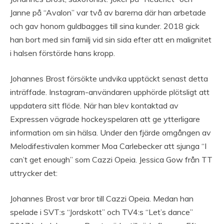
Janne på “Avalon” var två av barerna där han arbetade
och gav honom guldbagges till sina kunder. 2018 gick
han bort med sin familj vid sin sida efter att en malignitet
i halsen förstörde hans kropp.
Johannes Brost försökte undvika upptäckt senast detta
inträffade. Instagram-användaren upphörde plötsligt att
uppdatera sitt flöde. När han blev kontaktad av
Expressen vägrade hockeyspelaren att ge ytterligare
information om sin hälsa. Under den fjärde omgången av
Melodifestivalen kommer Moa Carlebecker att sjunga “I
can’t get enough” som Cazzi Opeia. Jessica Gow från TT
uttrycker det:
Johannes Brost var bror till Cazzi Opeia. Medan han
spelade i SVT:s “Jordskott” och TV4:s “Let’s dance”