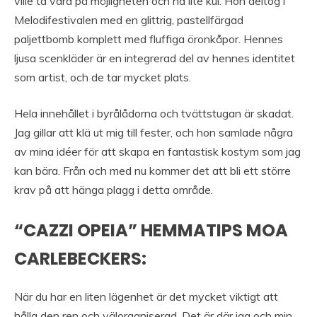
ville ta vara på möjligheten och ha lite kul. Hon deltog i
Melodifestivalen med en glittrig, pastellfärgad
paljettbomb komplett med fluffiga öronkåpor. Hennes
ljusa scenkläder är en integrerad del av hennes identitet
som artist, och de tar mycket plats.
Hela innehållet i byrålådorna och tvättstugan är skadat.
Jag gillar att klä ut mig till fester, och hon samlade några
av mina idéer för att skapa en fantastisk kostym som jag
kan bära. Från och med nu kommer det att bli ett större
krav på att hänga plagg i detta område.
“CAZZI OPEIA” HEMMATIPS MOA
CARLEBECKERS:
När du har en liten lägenhet är det mycket viktigt att
hålla den ren och välorganiserad. Det är där jag och min