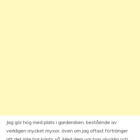
Jag gör hög med plats i garderoben, bestående av
verkligen mycket myxor, även om jag oftast förtränger
att det inte har känts så. Med dem var hon olycklig och