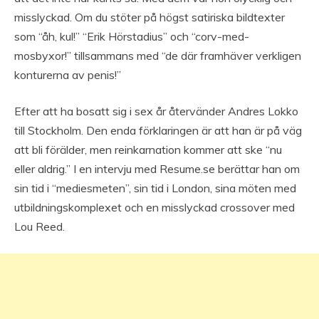
misslyckad. Om du stöter på högst satiriska bildtexter
som “åh, kul!” “Erik Hörstadius” och “corv-med-
mosbyxor!” tillsammans med “de där framhäver verkligen
konturerna av penis!”
Efter att ha bosatt sig i sex år återvänder Andres Lokko
till Stockholm. Den enda förklaringen är att han är på väg
att bli förälder, men reinkarnation kommer att ske “nu
eller aldrig.” I en intervju med Resume.se berättar han om
sin tid i “mediesmeten”, sin tid i London, sina möten med
utbildningskomplexet och en misslyckad crossover med
Lou Reed.