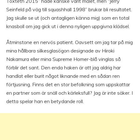
Toxteth 2015” hade kanske varit målet, men “Jerry
Seinfeld på väg till squashhall 1998” brukar bli resultatet.
Jag skulle se ut (och antagligen känna mig) som en total
knasboll om jag gick ut i denna nyligen uppgivna klädsel.
Åtminstone en nervös patient. Oavsett om jag tar på mig
mina hållbara silkesglasögon designade av Hiroki
Nakamura eller mina Supreme Homer-blå vinglas så
förblir det sant. Den enda haken är att jag aldrig har
handlat eller burit något liknande med en sådan ren
förtjusning. Finns det en stor befolkning som uppskattar
en partner som är snäll och kärleksfull? Jag är inte säker. I
detta spelar han en betydande roll.