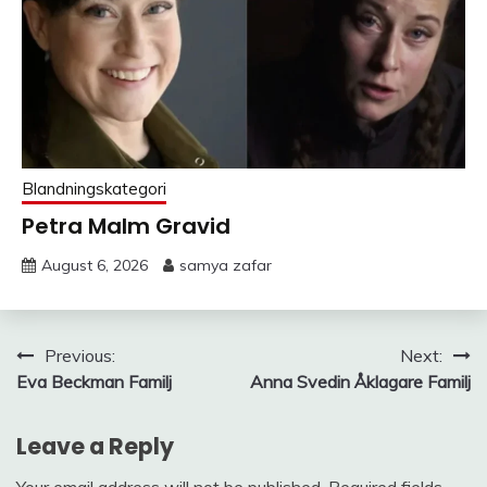
Blandningskategori
Petra Malm Gravid
August 6, 2026
samya zafar
Post
Previous:
Next:
Eva Beckman Familj
Anna Svedin Åklagare Familj
navigation
Leave a Reply
Your email address will not be published.
Required fields