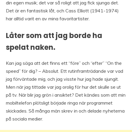
din egen musik; det var så roligt att jag fick sjunga det.
Det är en fantastisk låt, och Cass Elliott (1941-1974)
har alltid varit en av mina favoritartister.
Låter som att jag borde ha
spelat naken.
Kan jag säga att det finns ett “före” och “efter” “On the
speed” för dig? – Absolut. Ett rutinframträdande var vad
jag förväntade mig, och jag visste hur jag hade sjungit.
Men när jag tittade var jag orolig för hur det skulle se ut
på tv. När blir jag grön i ansiktet? Det kändes som att min
mobiltelefon plötsligt började ringa när programmet
skickades. Så många män skrev in och delade nyheterna
på sociala medier.