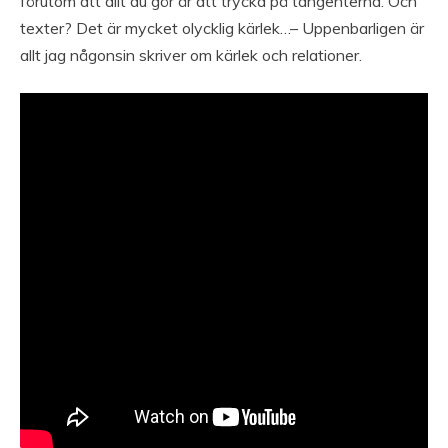
förutom att allt du gör är att trycka på tangenterna. Och
texter? Det är mycket olycklig kärlek…– Uppenbarligen är
allt jag någonsin skriver om kärlek och relationer.