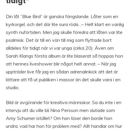
tidigt”
Din låt “Blue Bird” är ganska fängslande. Låter som en
kyrkorgel, och det där lite sura röda…– Helt klart en vanlig
synth nuförtiden. Men jag skulle föredra att låten var lite
psalmisk. Det är till en vän till mig som flyttade bort
alldeles för tidigt när vi var unga (cirka 20). Även om
Sarah Klangs första album är lite blaserat så hoppas hon
att hennes liveshower blir något helt annat. – När jag
uppträder live får jag en sådan adrenalinkick att det är
lättare att få ut publiken i massor än det skulle vara i en
studio.
Bild är avgörande för kreativa människor. Sa du inte i en
intervju att du ville bli Nina Persson men slutade som
Amy Schumer istället? Om hon läser den borde hon
undra, vad har hon för problem med? Allt handlar om hur