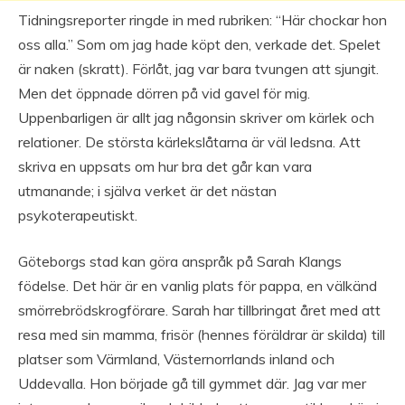
Tidningsreporter ringde in med rubriken: “Här chockar hon
oss alla.” Som om jag hade köpt den, verkade det. Spelet
är naken (skratt). Förlåt, jag var bara tvungen att sjungit.
Men det öppnade dörren på vid gavel för mig.
Uppenbarligen är allt jag någonsin skriver om kärlek och
relationer. De största kärlekslåtarna är väl ledsna. Att
skriva en uppsats om hur bra det går kan vara
utmanande; i själva verket är det nästan
psykoterapeutiskt.
Göteborgs stad kan göra anspråk på Sarah Klangs
födelse. Det här är en vanlig plats för pappa, en välkänd
smörrebrödskrogförare. Sarah har tillbringat året med att
resa med sin mamma, frisör (hennes föräldrar är skilda) till
platser som Värmland, Västernorrlands inland och
Uddevalla. Hon började gå till gymmet där. Jag var mer