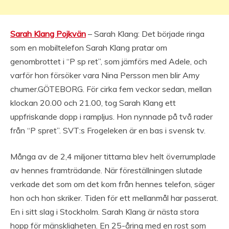
Sarah Klang Pojkvän
– Sarah Klang: Det började ringa
som en mobiltelefon Sarah Klang pratar om
genombrottet i “P sp ret”, som jämförs med Adele, och
varför hon försöker vara Nina Persson men blir Amy
chumer.GÖTEBORG. För cirka fem veckor sedan, mellan
klockan 20.00 och 21.00, tog Sarah Klang ett
uppfriskande dopp i rampljus. Hon nynnade på två rader
från “P spret”. SVT:s Frogeleken är en bas i svensk tv.
Många av de 2,4 miljoner tittarna blev helt överrumplade
av hennes framträdande. När föreställningen slutade
verkade det som om det kom från hennes telefon, säger
hon och hon skriker. Tiden för ett mellanmål har passerat.
En i sitt slag i Stockholm. Sarah Klang är nästa stora
hopp för mänskligheten. En 25-åring med en rost som