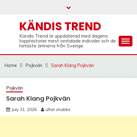
Skip
to
content
KÄNDIS TREND
Kändis Trend är uppdaterad med dagens
topphistorier mest omtalade individer och de
hetaste ämnena från Sverige.
Home
Pojkvän
Sarah Klang Pojkvän
Pojkvän
Sarah Klang Pojkvän
July 31, 2026
ulfat shabbir