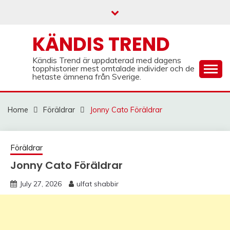
Skip
to
content
KÄNDIS TREND
Kändis Trend är uppdaterad med dagens
topphistorier mest omtalade individer och de
hetaste ämnena från Sverige.
Home
Föräldrar
Jonny Cato Föräldrar
Föräldrar
Jonny Cato Föräldrar
July 27, 2026
ulfat shabbir