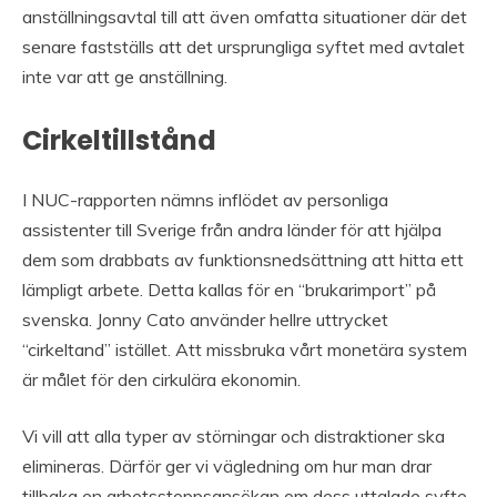
anställningsavtal till att även omfatta situationer där det
senare fastställs att det ursprungliga syftet med avtalet
inte var att ge anställning.
Cirkeltillstånd
I NUC-rapporten nämns inflödet av personliga
assistenter till Sverige från andra länder för att hjälpa
dem som drabbats av funktionsnedsättning att hitta ett
lämpligt arbete. Detta kallas för en “brukarimport” på
svenska. Jonny Cato använder hellre uttrycket
“cirkeltand” istället. Att missbruka vårt monetära system
är målet för den cirkulära ekonomin.
Vi vill att alla typer av störningar och distraktioner ska
elimineras. Därför ger vi vägledning om hur man drar
tillbaka en arbetsstoppsansökan om dess uttalade syfte