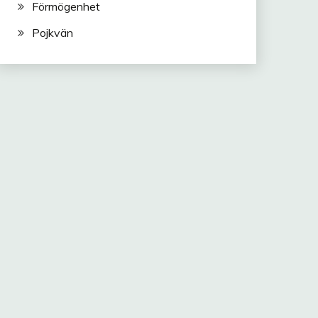
Förmögenhet
Pojkvän