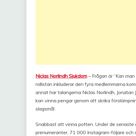
Niclas Norlindh Sjukdom
– Frågan är “Kan man f
rollistan inkluderar den fyra medlemmarna kome
annat har talangerna Niclas Norlindh, Jonatan
kan vinna pengar genom att skrika förolämpni
slagsmål.
Snabbast att vinna potten. Under de senast
prenumeranter, 71 000 Instagram-följare och ö