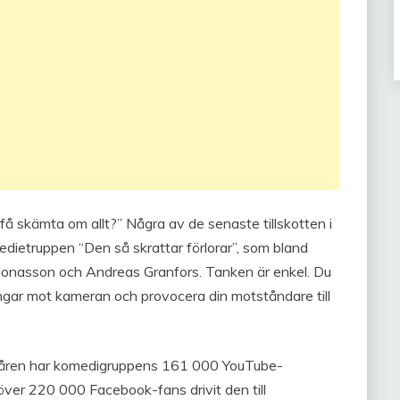
å skämta om allt?” Några av de senaste tillskotten i
dietruppen “Den så skrattar förlorar”, som bland
 Jonasson och Andreas Granfors. Tanken är enkel. Du
ngar mot kameran och provocera din motståndare till
e åren har komedigruppens 161 000 YouTube-
ver 220 000 Facebook-fans drivit den till