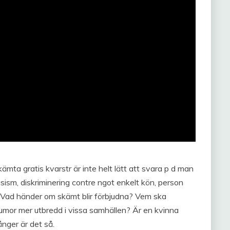
ämta gratis kvarstr är inte helt lätt att svara p d man
asism, diskriminering contre ngot enkelt kön, person
a? Vad händer om skämt blir förbjudna? Vem ska
umor mer utbredd i vissa samhällen? Är en kvinna
nger är det så.