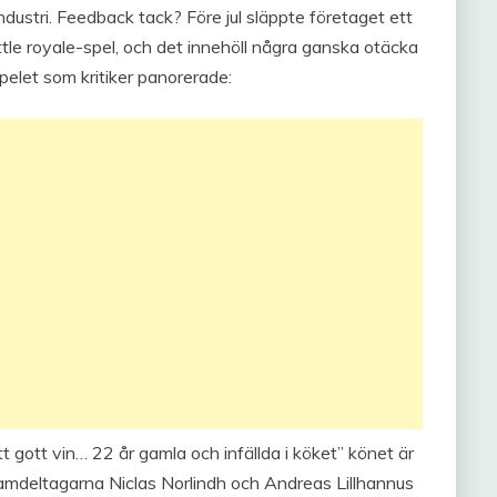
dustri. Feedback tack? Före jul släppte företaget ett
tle royale-spel, och det innehöll några ganska otäcka
pelet som kritiker panorerade:
 gott vin… 22 år gamla och infällda i köket” könet är
ramdeltagarna Niclas Norlindh och Andreas Lillhannus