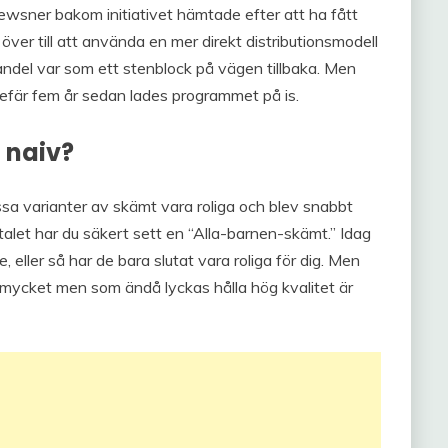
wsner bakom initiativet hämtade efter att ha fått
k över till att använda en mer direkt distributionsmodell
del var som ett stenblock på vägen tillbaka. Men
efär fem år sedan lades programmet på is.
 naiv?
vissa varianter av skämt vara roliga och blev snabbt
alet har du säkert sett en “Alla-barnen-skämt.” Idag
eller så har de bara slutat vara roliga för dig. Men
mycket men som ändå lyckas hålla hög kvalitet är