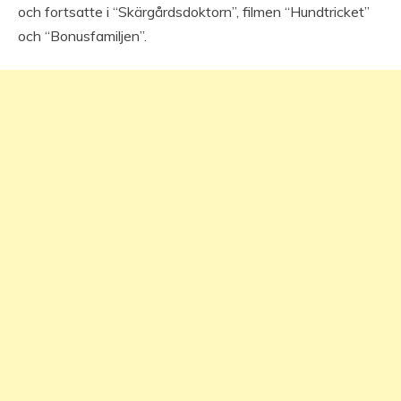
och fortsatte i “Skärgårdsdoktorn”, filmen “Hundtricket”
och “Bonusfamiljen”.