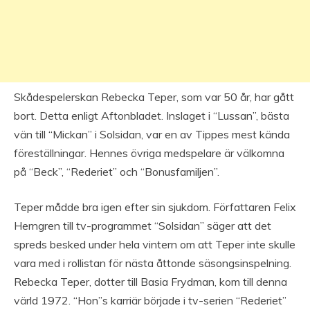
Skådespelerskan Rebecka Teper, som var 50 år, har gått
bort. Detta enligt Aftonbladet. Inslaget i “Lussan”, bästa
vän till “Mickan” i Solsidan, var en av Tippes mest kända
föreställningar. Hennes övriga medspelare är välkomna
på “Beck”, “Rederiet” och “Bonusfamiljen”.
Teper mådde bra igen efter sin sjukdom. Författaren Felix
Herngren till tv-programmet “Solsidan” säger att det
spreds besked under hela vintern om att Teper inte skulle
vara med i rollistan för nästa åttonde säsongsinspelning.
Rebecka Teper, dotter till Basia Frydman, kom till denna
värld 1972. “Hon”s karriär började i tv-serien “Rederiet”