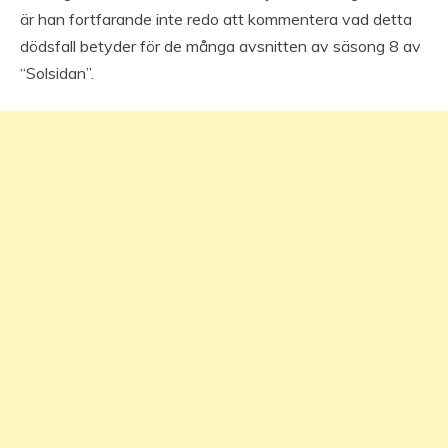
är han fortfarande inte redo att kommentera vad detta
dödsfall betyder för de många avsnitten av säsong 8 av
“Solsidan”.