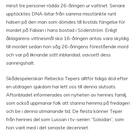
minst tre personer rädda 26-åringen ur vattnet. Senare
upptäcktes DNA-bitar från samma misstänkte runt
halsen på den man som dömdes till livstids fängelse för
mordet på Fabian i hans bostad i Söderström. Enligt
åklagarens vittnesmål ska 16-åringen antas vara skyldig
till mordet sedan hon såg 26-åringens förestående mord
och var på liknande sätt inblandad, oavsett dess
sanningshalt.
Skådespelerskan Rebecka Tepers alltför tidiga död efter
en utdragen sjukdom har lett oss till denna slutsats.
Aftonbladet informerades om nyheten av hennes familj,
som också uppmanar folk att stanna hemma på fredagen
och be i denna utmanande tid. De flesta känner Teper
från hennes del som Lussan i tv-serien “Solsidan”, som
hon varit med i det senaste decenniet.