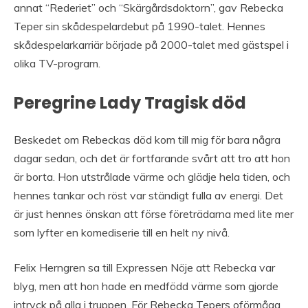
annat “Rederiet” och “Skärgårdsdoktorn”, gav Rebecka
Teper sin skådespelardebut på 1990-talet. Hennes
skådespelarkarriär började på 2000-talet med gästspel i
olika TV-program.
Peregrine Lady Tragisk död
Beskedet om Rebeckas död kom till mig för bara några
dagar sedan, och det är fortfarande svårt att tro att hon
är borta. Hon utstrålade värme och glädje hela tiden, och
hennes tankar och röst var ständigt fulla av energi. Det
är just hennes önskan att förse företrädarna med lite mer
som lyfter en komediserie till en helt ny nivå.
Felix Herngren sa till Expressen Nöje att Rebecka var
blyg, men att hon hade en medfödd värme som gjorde
intryck på alla i truppen. För Rebecka Tepers oförmåga