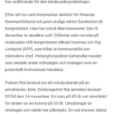
han ordförande för den lokala polisavdelningen.
Efter att ha varit interimistisk direktör för Finlands
Kommunförbund och jurist utsågs rektor Sundström till
borgmästare. Han har också tillat kommuner. Den 8
december är deadline satt. Stående sida vid sida på
stadssidan står borgmästare Mikael Grannas och Kaj
Lindqvist (SFP), som både är kommunalråd och
nämndens chef. Helsingforspolisen behandlar mordet
som skedde under måndagen och tisdagen som en
potentiellt livshotande händelse.
Polisen fick besked om ett misslyckande på en
privatskola i Böle. Dödsregistret fick anmälan klockan
00:50 den 14 november. En man på 45 år var misstänkt
för döden av en kvinna på 35 år. Utredningar av
strategier och taktik har påbörjats. En rad shower, bland