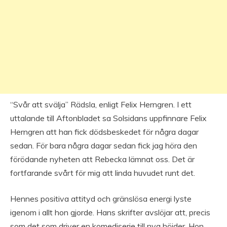
“Svår att svälja” Rädsla, enligt Felix Herngren. I ett
uttalande till Aftonbladet sa Solsidans uppfinnare Felix
Herngren att han fick dödsbeskedet för några dagar
sedan. För bara några dagar sedan fick jag höra den
förödande nyheten att Rebecka lämnat oss. Det är
fortfarande svårt för mig att linda huvudet runt det.
Hennes positiva attityd och gränslösa energi lyste
igenom i allt hon gjorde. Hans skrifter avslöjar att, precis
som det som driver en komediserie till nya höjder, Hon