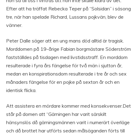
hon sa till oss i vintras att hon inte skulle klara av det.”
Efter att ha träffat Rebecka Teper på “Solsidan” i säsong
tre, när han spelade Richard, Lussans pojkvän, blev de
vänner.
Peter Dalle säger att en ung mans död alltid är tragisk.
Morddomen på 19-årige Fabian borgmästare Söderström
fastställdes på tisdagen med livstidsstraff. En morddom
resulterade i fyra års fängelse för två män i sjutton år,
medan en konspirationsdom resulterade i tre år och sex
månaders fängelse för en pojke på sexton år och en
identisk flicka.
Att assistera en mördare kommer med konsekvenser.Det
står på domen att “Gärningen har varit särskilt
hänsynslös då gärningsmännen varit i numerärt överläge
och då brottet har utförts sedan målsäganden förts till