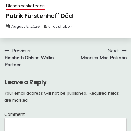
Blandningskategori
Patrik Fürstenhoff Död
August 5, 2026
ulfat shabbir
Post
Previous:
Next:
Elisabeth Ohlson Wallin
Moonica Mac Pojkvän
navigation
Partner
Leave a Reply
Your email address will not be published.
Required fields
are marked
*
Comment
*