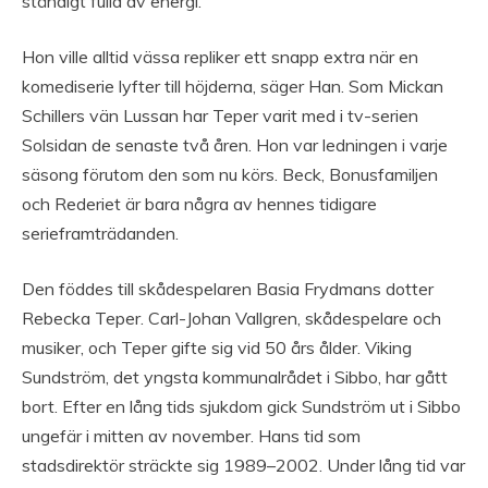
ständigt fulla av energi.
Hon ville alltid vässa repliker ett snapp extra när en
komediserie lyfter till höjderna, säger Han. Som Mickan
Schillers vän Lussan har Teper varit med i tv-serien
Solsidan de senaste två åren. Hon var ledningen i varje
säsong förutom den som nu körs. Beck, Bonusfamiljen
och Rederiet är bara några av hennes tidigare
serieframträdanden.
Den föddes till skådespelaren Basia Frydmans dotter
Rebecka Teper. Carl-Johan Vallgren, skådespelare och
musiker, och Teper gifte sig vid 50 års ålder. Viking
Sundström, det yngsta kommunalrådet i Sibbo, har gått
bort. Efter en lång tids sjukdom gick Sundström ut i Sibbo
ungefär i mitten av november. Hans tid som
stadsdirektör sträckte sig 1989–2002. Under lång tid var