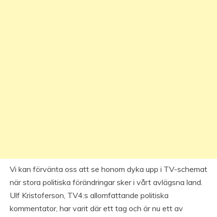
Vi kan förvänta oss att se honom dyka upp i TV-schemat
när stora politiska förändringar sker i vårt avlägsna land.
Ulf Kristoferson, TV4:s allomfattande politiska
kommentator, har varit där ett tag och är nu ett av