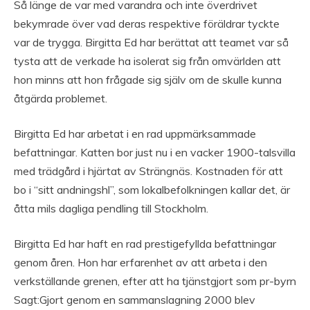
Så länge de var med varandra och inte överdrivet
bekymrade över vad deras respektive föräldrar tyckte
var de trygga. Birgitta Ed har berättat att teamet var så
tysta att de verkade ha isolerat sig från omvärlden att
hon minns att hon frågade sig själv om de skulle kunna
åtgärda problemet.
Birgitta Ed har arbetat i en rad uppmärksammade
befattningar. Katten bor just nu i en vacker 1900-talsvilla
med trädgård i hjärtat av Strängnäs. Kostnaden för att
bo i “sitt andningshl”, som lokalbefolkningen kallar det, är
åtta mils dagliga pendling till Stockholm.
Birgitta Ed har haft en rad prestigefyllda befattningar
genom åren. Hon har erfarenhet av att arbeta i den
verkställande grenen, efter att ha tjänstgjort som pr-byrn
Sagt:Gjort genom en sammanslagning 2000 blev