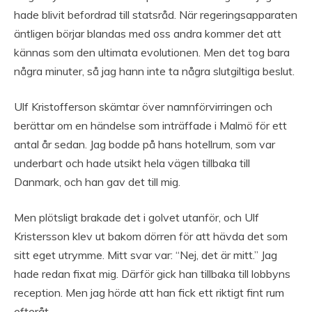
hade blivit befordrad till statsråd. När regeringsapparaten
äntligen börjar blandas med oss andra kommer det att
kännas som den ultimata evolutionen. Men det tog bara
några minuter, så jag hann inte ta några slutgiltiga beslut.
Ulf Kristofferson skämtar över namnförvirringen och
berättar om en händelse som inträffade i Malmö för ett
antal år sedan. Jag bodde på hans hotellrum, som var
underbart och hade utsikt hela vägen tillbaka till
Danmark, och han gav det till mig.
Men plötsligt brakade det i golvet utanför, och Ulf
Kristersson klev ut bakom dörren för att hävda det som
sitt eget utrymme. Mitt svar var: “Nej, det är mitt.” Jag
hade redan fixat mig. Därför gick han tillbaka till lobbyns
reception. Men jag hörde att han fick ett riktigt fint rum
efteråt.