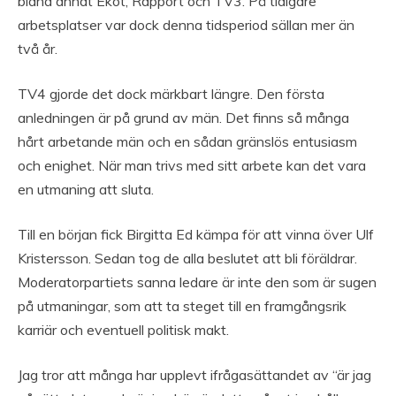
bland annat Ekot, Rapport och TV3. På tidigare
arbetsplatser var dock denna tidsperiod sällan mer än
två år.
TV4 gjorde det dock märkbart längre. Den första
anledningen är på grund av män. Det finns så många
hårt arbetande män och en sådan gränslös entusiasm
och enighet. När man trivs med sitt arbete kan det vara
en utmaning att sluta.
Till en början fick Birgitta Ed kämpa för att vinna över Ulf
Kristersson. Sedan tog de alla beslutet att bli föräldrar.
Moderatorpartiets sanna ledare är inte den som är sugen
på utmaningar, som att ta steget till en framgångsrik
karriär och eventuell politisk makt.
Jag tror att många har upplevt ifrågasättandet av “är jag