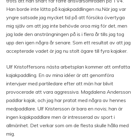
trots att han snart får färre ansvarsområden på TV4.
Han borde inte lätta på kajakpaddlingen nu.När jag var
yngre satsade jag mycket tid på att försöka övertyga
mig själv om att jag inte behövde oroa mig för det, men
jag lade den ansträngningen på is i flera år tills jag tog
upp den igen några år senare. Som ett resultat av att jag
accepterade vadet är jag nu stolt ägare till fyra kajaker.
Ulf Kristoffersons nästa arbetsplan kommer att omfatta
kajakpaddling. En av mina idéer är att genomföra
intervjuer med partiledare efter att män har blivit
provocerade att vara aggressiva. Magdalena Andersson
paddlar kajak, och jag har pratat med några av hennes
medpaddlare. Ulf Kristersson är bara en novis; han är
ingen kajakpaddlare men är intresserad av sport i
allmänhet. Det verkar som om de flesta skulle hålla med
mig.