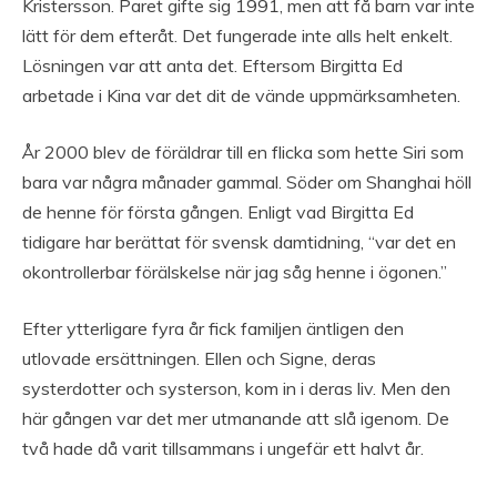
Kristersson. Paret gifte sig 1991, men att få barn var inte
lätt för dem efteråt. Det fungerade inte alls helt enkelt.
Lösningen var att anta det. Eftersom Birgitta Ed
arbetade i Kina var det dit de vände uppmärksamheten.
År 2000 blev de föräldrar till en flicka som hette Siri som
bara var några månader gammal. Söder om Shanghai höll
de henne för första gången. Enligt vad Birgitta Ed
tidigare har berättat för svensk damtidning, “var det en
okontrollerbar förälskelse när jag såg henne i ögonen.”
Efter ytterligare fyra år fick familjen äntligen den
utlovade ersättningen. Ellen och Signe, deras
systerdotter och systerson, kom in i deras liv. Men den
här gången var det mer utmanande att slå igenom. De
två hade då varit tillsammans i ungefär ett halvt år.