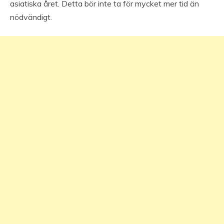
asiatiska året. Detta bör inte ta för mycket mer tid än
nödvändigt.