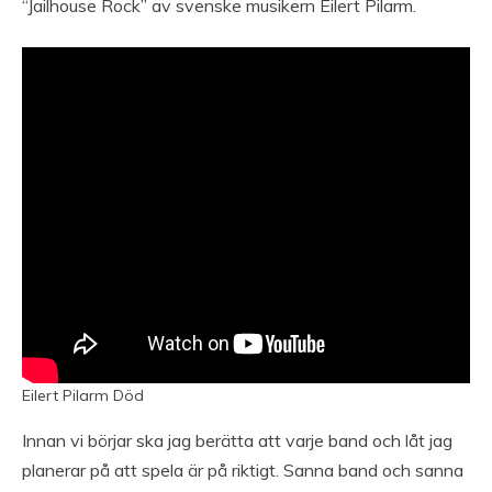
“Jailhouse Rock” av svenske musikern Eilert Pilarm.
Eilert Pilarm Död
Innan vi börjar ska jag berätta att varje band och låt jag
planerar på att spela är på riktigt. Sanna band och sanna