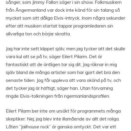
sånger, som Jimmy Fallon säger i sin show. Folkmusikern
från Ångermanland var dock inte känd för sin talang så
mycket som sitt dåliga Elvis-intryck. Inom några sekunder
efter att musiken startat tappar programledaren sin
allvarliga ton och börjar skratta.
Jag har inte sett klippet själv, men jag tycker att det skulle
vara kul att se på tv, säger Eilert Pilarm. Det är
fantastiskt att de äntligen tar sig dit. Jag räknar in mig
själv bland de många artister som har gjort det bra den
senaste tiden. Jag får uppleva att vara okänd på tv, och
det tycker jag är häftigt, säger han. Utan förvarning
ringde Elvis-tolkningen från ngermanlandsprofilen.
Eilert Pilarm ber inte om ursäkt för programmets många
skeptiker. Nej, jag blev inte illamående av allt det roliga.
Låten “Jailhouse rock” är ganska omtyckt. Det var ett