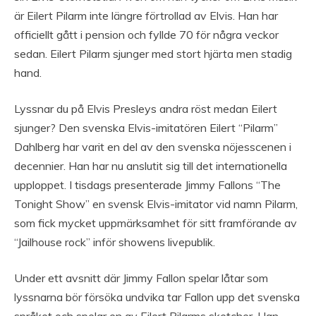
är Eilert Pilarm inte längre förtrollad av Elvis. Han har
officiellt gått i pension och fyllde 70 för några veckor
sedan. Eilert Pilarm sjunger med stort hjärta men stadig
hand.
Lyssnar du på Elvis Presleys andra röst medan Eilert
sjunger? Den svenska Elvis-imitatören Eilert “Pilarm”
Dahlberg har varit en del av den svenska nöjesscenen i
decennier. Han har nu anslutit sig till det internationella
upploppet. I tisdags presenterade Jimmy Fallons “The
Tonight Show” en svensk Elvis-imitator vid namn Pilarm,
som fick mycket uppmärksamhet för sitt framförande av
“Jailhouse rock” inför showens livepublik.
Under ett avsnitt där Jimmy Fallon spelar låtar som
lyssnarna bör försöka undvika tar Fallon upp det svenska
språket och spelar en av Eilert Pilarms sketcher. Han