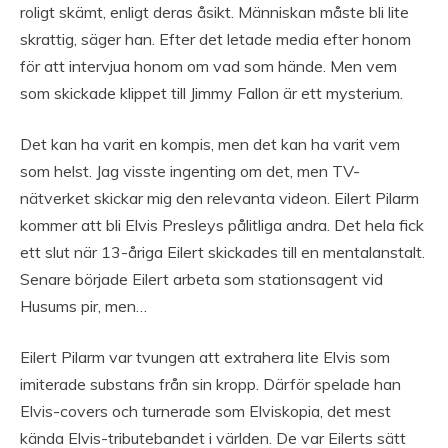
roligt skämt, enligt deras åsikt. Människan måste bli lite
skrattig, säger han. Efter det letade media efter honom
för att intervjua honom om vad som hände. Men vem
som skickade klippet till Jimmy Fallon är ett mysterium.
Det kan ha varit en kompis, men det kan ha varit vem
som helst. Jag visste ingenting om det, men TV-
nätverket skickar mig den relevanta videon. Eilert Pilarm
kommer att bli Elvis Presleys pålitliga andra. Det hela fick
ett slut när 13-åriga Eilert skickades till en mentalanstalt.
Senare började Eilert arbeta som stationsagent vid
Husums pir, men…
Eilert Pilarm var tvungen att extrahera lite Elvis som
imiterade substans från sin kropp. Därför spelade han
Elvis-covers och turnerade som Elviskopia, det mest
kända Elvis-tributebandet i världen. De var Eilerts sätt