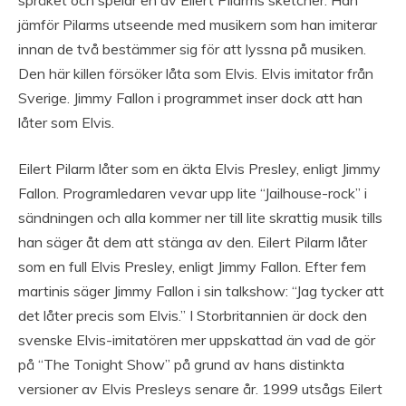
jämför Pilarms utseende med musikern som han imiterar
innan de två bestämmer sig för att lyssna på musiken.
Den här killen försöker låta som Elvis. Elvis imitator från
Sverige. Jimmy Fallon i programmet inser dock att han
låter som Elvis.
Eilert Pilarm låter som en äkta Elvis Presley, enligt Jimmy
Fallon. Programledaren vevar upp lite “Jailhouse-rock” i
sändningen och alla kommer ner till lite skrattig musik tills
han säger åt dem att stänga av den. Eilert Pilarm låter
som en full Elvis Presley, enligt Jimmy Fallon. Efter fem
martinis säger Jimmy Fallon i sin talkshow: “Jag tycker att
det låter precis som Elvis.” I Storbritannien är dock den
svenske Elvis-imitatören mer uppskattad än vad de gör
på “The Tonight Show” på grund av hans distinkta
versioner av Elvis Presleys senare år. 1999 utsågs Eilert