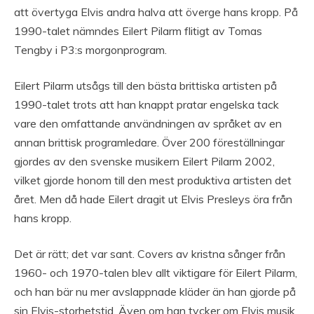
att övertyga Elvis andra halva att överge hans kropp. På
1990-talet nämndes Eilert Pilarm flitigt av Tomas
Tengby i P3:s morgonprogram.
Eilert Pilarm utsågs till den bästa brittiska artisten på
1990-talet trots att han knappt pratar engelska tack
vare den omfattande användningen av språket av en
annan brittisk programledare. Över 200 föreställningar
gjordes av den svenske musikern Eilert Pilarm 2002,
vilket gjorde honom till den mest produktiva artisten det
året. Men då hade Eilert dragit ut Elvis Presleys öra från
hans kropp.
Det är rätt; det var sant. Covers av kristna sånger från
1960- och 1970-talen blev allt viktigare för Eilert Pilarm,
och han bär nu mer avslappnade kläder än han gjorde på
sin Elvis-storhetstid. Även om han tycker om Elvis musik