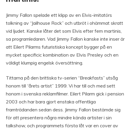
Jimmy Fallon spelade ett klipp av en Elvis-imitatörs
tolkning av “Jailhouse Rock” och utbröt i ohämmat skratt
vid ljudet. Kanske låter det som Elvis efter fem martinis,
sa programledaren. Vad Jimmy Fallon kanske inte inser är
att Eilert Pilarms futuristiska koncept bygger på en
mycket specificic kombination av Elvis Presley och en
väldigt klumpig engelsk översättning.
Tittarna på den brittiska tv-serien “Breakfasts” utsåg
honom till “årets artist” 1999. Vi har till och med sett
honom i svenska reklamfilmer. Eilert Pilarm gick i pension
2003 och har bara gjort enstaka offentliga
framträdanden sedan dess. Jimmy Fallon bestämde sig
för att presentera några mindre kända artister i sin
talkshow, och programmets första låt var en cover av