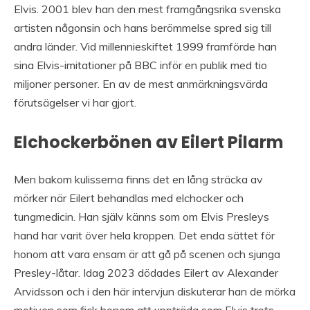
Elvis. 2001 blev han den mest framgångsrika svenska
artisten någonsin och hans berömmelse spred sig till
andra länder. Vid millennieskiftet 1999 framförde han
sina Elvis-imitationer på BBC inför en publik med tio
miljoner personer. En av de mest anmärkningsvärda
förutsägelser vi har gjort.
Elchockerbönen av Eilert Pilarm
Men bakom kulisserna finns det en lång sträcka av
mörker när Eilert behandlas med elchocker och
tungmedicin. Han själv känns som om Elvis Presleys
hand har varit över hela kroppen. Det enda sättet för
honom att vara ensam är att gå på scenen och sjunga
Presley-låtar. Idag 2023 dödades Eilert av Alexander
Arvidsson och i den här intervjun diskuterar han de mörka
motiven som fick honom att uppträda som Elvis trots