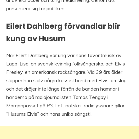
år av elchocker och tung medicinering. Genom att
presentera sig för publiken.
Eilert Dahlberg förvandlar blir
kung av Husum
När Eilert Dahlberg var ung var hans favoritmusik av
Lapp-Lisa, en svensk kvinnlig folksångerska, och Elvis
Presley, en amerikansk rocksångare. Vid 39 års ålder
släpper han själv några kassettband med Elvis-omslag,
och det dröjer inte länge förrän de banden hamnar i
händerna på radiojournalisten Tomas Tengby i
Morgonpasset på P3. I ett nötskal, radiolyssnare gillar
“Husums Elvis” och hans unika sångstil.