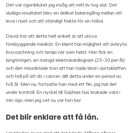
Det var ögonblicket jag insåg att mitt liv tog slut. Det
slutliga resultatet blev en delikat balansgång mellan att
leva i nuet och att ständigt frukta för sin hälsa.
David tror att detta helt enkelt är att utöva
förebyggande medicin. En klient har möjlighet att avbryta
livscoachning och terapi när som helst. Han fick en
lungröntgen, en mängd elektrokardiogram (25-30 per år)
och den missriktade tron att han hade blod i aortaklaffen
och höll på att dö i cancer; allt detta under en period av
två år. Men nu, fortsatte han med ett flin, jag har det
under kontroll. En nyckel till Sophias hus brukade vara i
min ägo, men jag vet nu var hon bor.
Det blir enklare att få lån.
I slutändan är jag glad att det hände. Många gånger