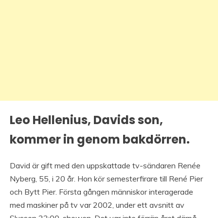
Leo Hellenius, Davids son,
kommer in genom bakdörren.
David är gift med den uppskattade tv-sändaren Renée
Nyberg, 55, i 20 år. Hon kör semesterfirare till René Pier
och Bytt Pier. Första gången människor interagerade
med maskiner på tv var 2002, under ett avsnitt av
Slussen 22:00-showen. Det var inte förrän året därpå,