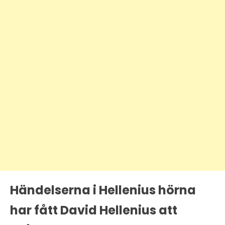
Händelserna i Hellenius hörna
har fått David Hellenius att