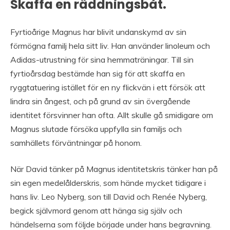
Skaffa en räddningsbåt.
Fyrtioårige Magnus har blivit undanskymd av sin
förmögna familj hela sitt liv. Han använder linoleum och
Adidas-utrustning för sina hemmaträningar. Till sin
fyrtioårsdag bestämde han sig för att skaffa en
ryggtatuering istället för en ny flickvän i ett försök att
lindra sin ångest, och på grund av sin övergående
identitet försvinner han ofta. Allt skulle gå smidigare om
Magnus slutade försöka uppfylla sin familjs och
samhällets förväntningar på honom.
När David tänker på Magnus identitetskris tänker han på
sin egen medelålderskris, som hände mycket tidigare i
hans liv. Leo Nyberg, son till David och Renée Nyberg,
begick självmord genom att hänga sig själv och
händelserna som följde började under hans begravning.