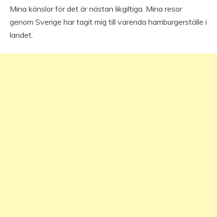
Mina känslor för det är nästan likgiltiga. Mina resor
genom Sverige har tagit mig till varenda hamburgerställe i
landet.