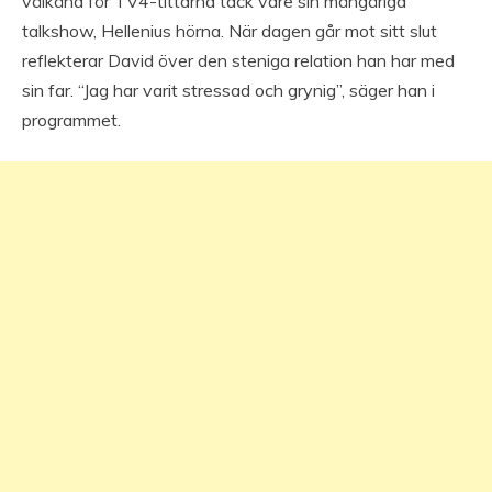
välkänd för TV4-tittarna tack vare sin mångåriga
talkshow, Hellenius hörna. När dagen går mot sitt slut
reflekterar David över den steniga relation han har med
sin far. “Jag har varit stressad och grynig”, säger han i
programmet.