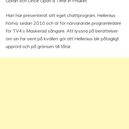
Goran och Once Upon a Time in Phuket.
Han har presenterat sitt eget chattprogram, Hellenius
hörna, sedan 2010 och är för närvarande programledare
för TV4:s Maskerad sångare. Att lyssna på berättelser
om sin far sent på kvällen gör att Hellenius blir påtagligt
upprörd och på gränsen till tårar.