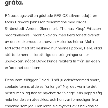
gråta.
På torsdagskvällen gästade GES OS-silvermedaljören
Malin Baryard Johnsson tillsammans med Niklas
Strömstedt, Anders Glennmark, Thomas “Orup” Eriksson,
programledare Fredrik Skavlan, med flera för ett avsnitt
av den kritikerrosade showen Hellenius hörna. Malin
fortsatte med att beskriva hur hennes pappa, Pelle, alltid
stöttade hennes idrottsliga ansträngningar under
uppväxten, något David kunde relatera till från sin egen
erfarenhet som barn.
Dessutom, tillägger David, “I höll ju ocksätter med sport,
spelade tennis alldeles för länge.” Nej, det var inte det
bästa, men jag fick se mycket av Sverige. Min pappa såg
hela händelsen utvecklas, och han var förmodligen lika
chockad som jag. Han lärde sig mycket av sina känslor.