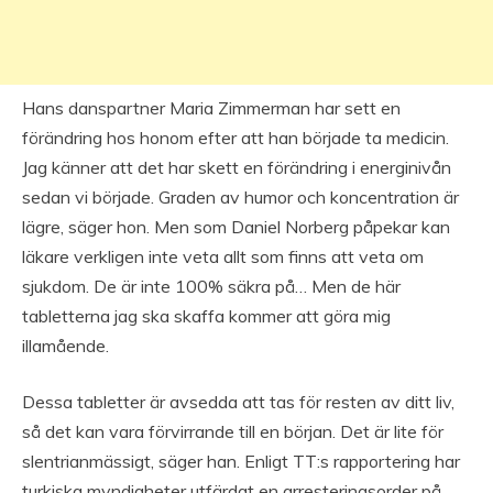
Hans danspartner Maria Zimmerman har sett en
förändring hos honom efter att han började ta medicin.
Jag känner att det har skett en förändring i energinivån
sedan vi började. Graden av humor och koncentration är
lägre, säger hon. Men som Daniel Norberg påpekar kan
läkare verkligen inte veta allt som finns att veta om
sjukdom. De är inte 100% säkra på… Men de här
tabletterna jag ska skaffa kommer att göra mig
illamående.
Dessa tabletter är avsedda att tas för resten av ditt liv,
så det kan vara förvirrande till en början. Det är lite för
slentrianmässigt, säger han. Enligt TT:s rapportering har
turkiska myndigheter utfärdat en arresteringsorder på