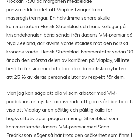
Klockan 7:30 på morgonen meddelade
pressmeddelandet att Viaplay tvingar fram
massregistreringar. En halvtimme senare skulle
kommentatorn Henrik Strömblad och hans kollegor på
krisandekanalen börja sända från dagens VM-premiär på
Nya Zeeland, där kiwins värde ställdes mot den norska
kronans värde. Henrik Strömblad, kommentator sedan 30
år och den största delen av karriären på Viaplay, vill inte
berätta för sina medarbetare den dramatiska nyheten
att 25 % av deras personal slutar av respekt för dem.
Men jag kan säga att alla vi som arbetar med VM-
produktion är mycket motiverade att göra vårt bästa och
visa att Viaplay är en pålitlig och pålitlig källa för
högkvalitativ sportprogrammering. Strömblad, som
kommenterade dagens VM-premiär med Saga
Fredriksson, säger så här trots den osäkerhet som finns i