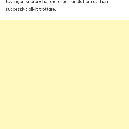
tävlingar; snarare har det alltid handlat om att han
successivt blivit tröttare.