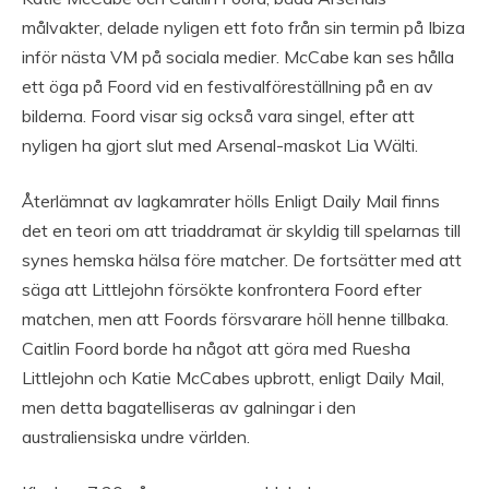
målvakter, delade nyligen ett foto från sin termin på Ibiza
inför nästa VM på sociala medier. McCabe kan ses hålla
ett öga på Foord vid en festivalföreställning på en av
bilderna. Foord visar sig också vara singel, efter att
nyligen ha gjort slut med Arsenal-maskot Lia Wälti.
Återlämnat av lagkamrater hölls Enligt Daily Mail finns
det en teori om att triaddramat är skyldig till spelarnas till
synes hemska hälsa före matcher. De fortsätter med att
säga att Littlejohn försökte konfrontera Foord efter
matchen, men att Foords försvarare höll henne tillbaka.
Caitlin Foord borde ha något att göra med Ruesha
Littlejohn och Katie McCabes upbrott, enligt Daily Mail,
men detta bagatelliseras av galningar i den
australiensiska undre världen.