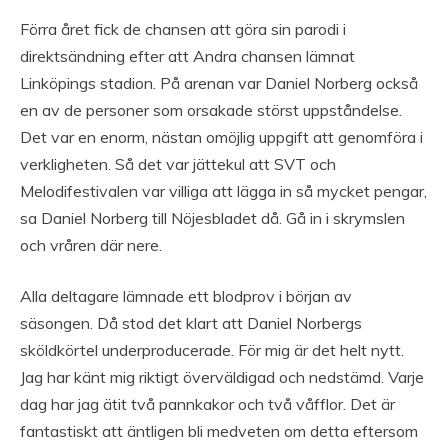
Förra året fick de chansen att göra sin parodi i
direktsändning efter att Andra chansen lämnat
Linköpings stadion. På arenan var Daniel Norberg också
en av de personer som orsakade störst uppståndelse.
Det var en enorm, nästan omöjlig uppgift att genomföra i
verkligheten. Så det var jättekul att SVT och
Melodifestivalen var villiga att lägga in så mycket pengar,
sa Daniel Norberg till Nöjesbladet då. Gå in i skrymslen
och vråren där nere.
Alla deltagare lämnade ett blodprov i början av
säsongen. Då stod det klart att Daniel Norbergs
sköldkörtel underproducerade. För mig är det helt nytt.
Jag har känt mig riktigt överväldigad och nedstämd. Varje
dag har jag ätit två pannkakor och två våfflor. Det är
fantastiskt att äntligen bli medveten om detta eftersom