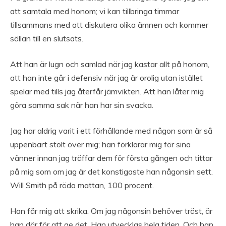
att samtala med honom; vi kan tillbringa timmar
tillsammans med att diskutera olika ämnen och kommer
sällan till en slutsats.
Att han är lugn och samlad när jag kastar allt på honom,
att han inte går i defensiv när jag är orolig utan istället
spelar med tills jag återfår jämvikten. Att han låter mig
göra samma sak när han har sin svacka.
Jag har aldrig varit i ett förhållande med någon som är så
uppenbart stolt över mig; han förklarar mig för sina
vänner innan jag träffar dem för första gången och tittar
på mig som om jag är det konstigaste han någonsin sett.
Will Smith på röda mattan, 100 procent.
Han får mig att skrika. Om jag någonsin behöver tröst, är
han där för att ge det. Han utvecklas hela tiden. Och han