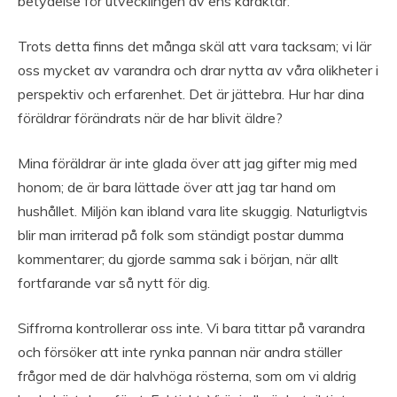
betydelse för utvecklingen av ens karaktär.
Trots detta finns det många skäl att vara tacksam; vi lär
oss mycket av varandra och drar nytta av våra olikheter i
perspektiv och erfarenhet. Det är jättebra. Hur har dina
föräldrar förändrats när de har blivit äldre?
Mina föräldrar är inte glada över att jag gifter mig med
honom; de är bara lättade över att jag tar hand om
hushållet. Miljön kan ibland vara lite skuggig. Naturligtvis
blir man irriterad på folk som ständigt postar dumma
kommentarer; du gjorde samma sak i början, när allt
fortfarande var så nytt för dig.
Siffrorna kontrollerar oss inte. Vi bara tittar på varandra
och försöker att inte rynka pannan när andra ställer
frågor med de där halvhöga rösterna, som om vi aldrig