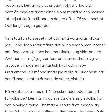
någon roll. Det är väldigt snyggt, faktiskt. Jag gick
därifrån med ett drömmande sinnestillstånd och mailade
intervjuutskriften till honom dagen efter. Få svar snabbt.
Och längs vägen gick det.
Vem tog första steget mot att möta varandras blickar?
Jag. Haha. Men först måste det bli en snabb men intensiv
omgång av att gå och komma tillbaka. Jag skickade en
AW, han sa “nej”, jag var förstörd, han ändrade sig, vi
pratade, vi hade en fantastisk kväll och vi sov
tillsammans i en månad innan jag reste till Budapest, där
han filmade; resten är, som de säger, historia.
På vilket sätt tror du att åldersskillnader påverkar ditt
förhållande? Den här frågan är värd en miljon dollar. För
den oinvigde fyllde Christian 40 förra året, medan jag
fyller 21 i år, vilket gör åldersskillnaden mellan oss 19 år.