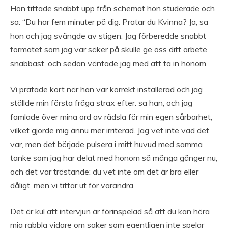
Hon tittade snabbt upp från schemat hon studerade och
sa: “Du har fem minuter på dig. Pratar du Kvinna? Ja, sa
hon och jag svängde av stigen. Jag förberedde snabbt
formatet som jag var säker på skulle ge oss ditt arbete
snabbast, och sedan väntade jag med att ta in honom.
Vi pratade kort när han var korrekt installerad och jag
ställde min första fråga strax efter. sa han, och jag
famlade över mina ord av rädsla för min egen sårbarhet,
vilket gjorde mig ännu mer irriterad. Jag vet inte vad det
var, men det började pulsera i mitt huvud med samma
tanke som jag har delat med honom så många gånger nu,
och det var tröstande: du vet inte om det är bra eller
dåligt, men vi tittar ut för varandra.
Det är kul att intervjun är förinspelad så att du kan höra
mig rabbla vidare om saker som egentligen inte spelar