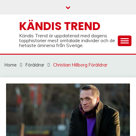
Skip
to
content
KÄNDIS TREND
Kändis Trend är uppdaterad med dagens
topphistorier mest omtalade individer och de
hetaste ämnena från Sverige.
Home
Föräldrar
Christian Hillborg Föräldrar