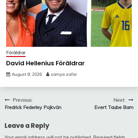
Föräldrar
David Hellenius Föräldrar
August 8, 2026
samya zafar
Post
Previous:
Next:
Fredrick Federley Pojkvän
Evert Taube Barn
navigation
Leave a Reply
Your email address will not be published.
Required fields