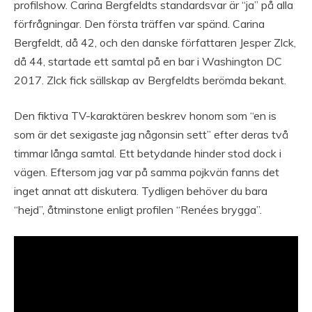
profilshow. Carina Bergfeldts standardsvar är “ja” på alla
förfrågningar. Den första träffen var spänd. Carina
Bergfeldt, då 42, och den danske författaren Jesper Zlck,
då 44, startade ett samtal på en bar i Washington DC
2017. Zlck fick sällskap av Bergfeldts berömda bekant.
Den fiktiva TV-karaktären beskrev honom som “en is
som är det sexigaste jag någonsin sett” efter deras två
timmar långa samtal. Ett betydande hinder stod dock i
vägen. Eftersom jag var på samma pojkvän fanns det
inget annat att diskutera. Tydligen behöver du bara
“hejd”, åtminstone enligt profilen “Renées brygga”.