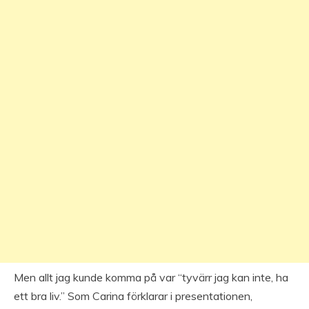
Men allt jag kunde komma på var “tyvärr jag kan inte, ha
ett bra liv.” Som Carina förklarar i presentationen,