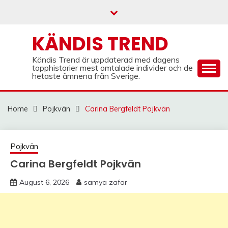
Skip
to
content
KÄNDIS TREND
Kändis Trend är uppdaterad med dagens
topphistorier mest omtalade individer och de
hetaste ämnena från Sverige.
Home
Pojkvän
Carina Bergfeldt Pojkvän
Pojkvän
Carina Bergfeldt Pojkvän
August 6, 2026
samya zafar