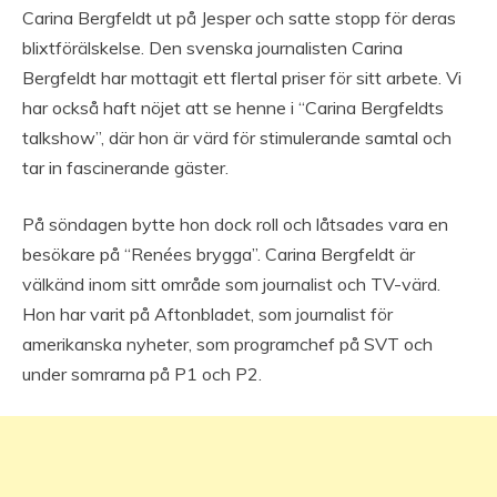
Carina Bergfeldt ut på Jesper och satte stopp för deras
blixtförälskelse. Den svenska journalisten Carina
Bergfeldt har mottagit ett flertal priser för sitt arbete. Vi
har också haft nöjet att se henne i “Carina Bergfeldts
talkshow”, där hon är värd för stimulerande samtal och
tar in fascinerande gäster.
På söndagen bytte hon dock roll och låtsades vara en
besökare på “Renées brygga”. Carina Bergfeldt är
välkänd inom sitt område som journalist och TV-värd.
Hon har varit på Aftonbladet, som journalist för
amerikanska nyheter, som programchef på SVT och
under somrarna på P1 och P2.