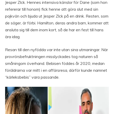
Jesper Zlck. Hennes intensiva känslor för Dane (som hon
refererar till honom) fick henne att göra slut med sin
pojkvän och bjuda ut Jesper Zlck på en drink. Resten, som
de säger, är förbi. Hamilton, deras andra barn, kommer att
ansluta sig till dem inom kort, så de har en fest till hans
ära idag.
Resan till den nyfödda var inte utan sina utmaningar. När
provrörsbefruktningen misslyckades tog naturen så
småningom överhand. Bebisen föddes år 2020, medan
föräldrarna var mitt i en affärsresa, därför kunde namnet
“kärleksbebis” vara passande.