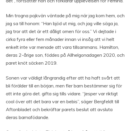
det”, fortsätter hon och förklarar upplevelsen för Femina.
Min trogna pojkvän väntade på mig när jag kom hem, och
jag sa till honom: “Han bjöd ut mig, och jag ville säga ja,
jag tror att det är ett dåligt omen för oss.” Vi dejtade i
cirka fyra eller fem månader innan vi insåg att vi helt
enkelt inte var menade att vara tillsammans. Hamilton,
deras 2-årige son, föddes på Allhelgonadagen 2020, och
paret knöt säcken 2019.
Sonen var väldigt långrandig efter att ha haft svårt att
bli förälder till en början, men fler barn bestämmer sig för
att inte göra det. gifta sig tills vidare. “Jesper var riktigt
cool över att det bara var en bebis”, säger Bergfeldt till
Aftonbladet och bekräftar parets beslut att avsluta
deras barnafödande.