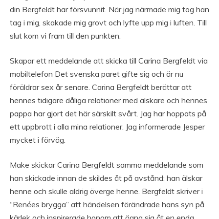
din Bergfeldt har försvunnit. När jag närmade mig tog han
tag i mig, skakade mig grovt och lyfte upp mig i luften. Till
slut kom vi fram till den punkten.
Skapar ett meddelande att skicka till Carina Bergfeldt via
mobiltelefon Det svenska paret gifte sig och är nu
föräldrar sex år senare. Carina Bergfeldt berättar att
hennes tidigare dåliga relationer med älskare och hennes
pappa har gjort det här särskilt svårt. Jag har hoppats på
ett uppbrott i alla mina relationer. Jag informerade Jesper
mycket i förväg.
Make skickar Carina Bergfeldt samma meddelande som
han skickade innan de skildes åt på avstånd: han älskar
henne och skulle aldrig överge henne. Bergfeldt skriver i
“Renées brygga” att händelsen förändrade hans syn på
kärlek och inspirerade honom att ägna sig åt en enda