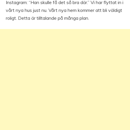
Instagram: “Han skulle få det så bra där.” Vi har flyttat in i
vårt nya hus just nu. Vårt nya hem kommer att bli väldigt
roligt. Detta är tilltalande på många plan.