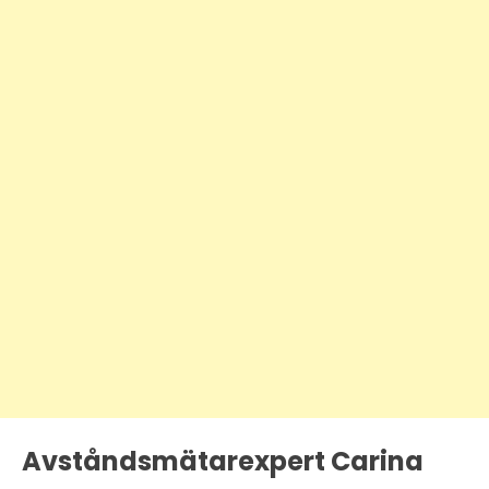
Avståndsmätarexpert Carina