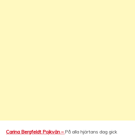
Carina Bergfeldt Pojkvän –
På alla hjärtans dag gick