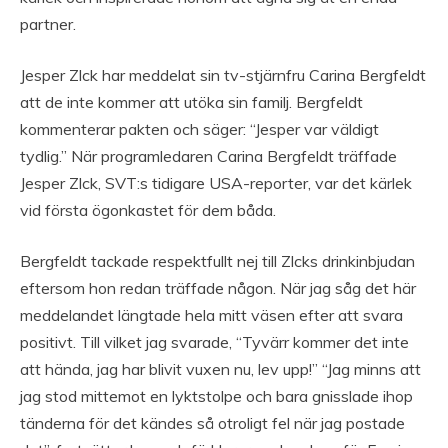
partner.
Jesper Zlck har meddelat sin tv-stjärnfru Carina Bergfeldt
att de inte kommer att utöka sin familj. Bergfeldt
kommenterar pakten och säger: “Jesper var väldigt
tydlig.” När programledaren Carina Bergfeldt träffade
Jesper Zlck, SVT:s tidigare USA-reporter, var det kärlek
vid första ögonkastet för dem båda.
Bergfeldt tackade respektfullt nej till Zlcks drinkinbjudan
eftersom hon redan träffade någon. När jag såg det här
meddelandet längtade hela mitt väsen efter att svara
positivt. Till vilket jag svarade, “Tyvärr kommer det inte
att hända, jag har blivit vuxen nu, lev upp!” “Jag minns att
jag stod mittemot en lyktstolpe och bara gnisslade ihop
tänderna för det kändes så otroligt fel när jag postade