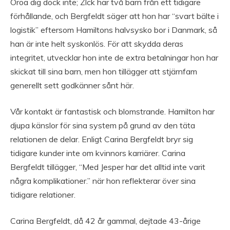
Oroa dig dock inte; Zlck har två barn från ett tidigare
förhållande, och Bergfeldt säger att hon har “svart bälte i
logistik” eftersom Hamiltons halvsysko bor i Danmark, så
han är inte helt syskonlös. För att skydda deras
integritet, utvecklar hon inte de extra betalningar hon har
skickat till sina barn, men hon tillägger att stjärnfam
generellt sett godkänner sånt här.
Vår kontakt är fantastisk och blomstrande. Hamilton har
djupa känslor för sina system på grund av den täta
relationen de delar. Enligt Carina Bergfeldt bryr sig
tidigare kunder inte om kvinnors karriärer. Carina
Bergfeldt tillägger, “Med Jesper har det alltid inte varit
några komplikationer.” när hon reflekterar över sina
tidigare relationer.
Carina Bergfeldt, då 42 år gammal, dejtade 43-årige