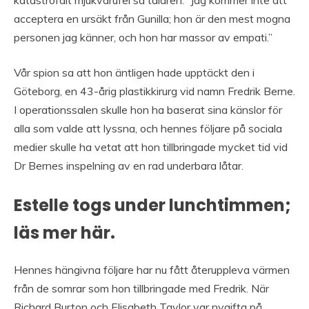
acceptera en ursäkt från Gunilla; hon är den mest mogna
personen jag känner, och hon har massor av empati.”
Vår spion sa att hon äntligen hade upptäckt den i
Göteborg, en 43-årig plastikkirurg vid namn Fredrik Berne.
I operationssalen skulle hon ha baserat sina känslor för
alla som valde att lyssna, och hennes följare på sociala
medier skulle ha vetat att hon tillbringade mycket tid vid
Dr Bernes inspelning av en rad underbara låtar.
Estelle togs under lunchtimmen;
läs mer här.
Hennes hängivna följare har nu fått återuppleva värmen
från de somrar som hon tillbringade med Fredrik. När
Richard Burton och Elisabeth Taylor var nygifta på