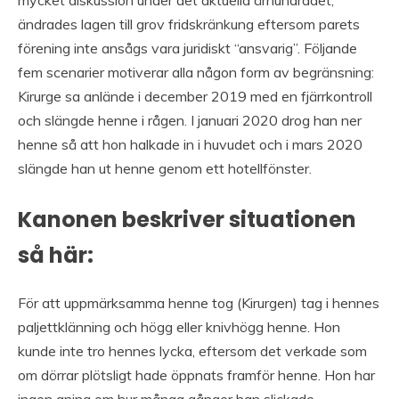
ändrades lagen till grov fridskränkung eftersom parets
förening inte ansågs vara juridiskt “ansvarig”. Följande
fem scenarier motiverar alla någon form av begränsning:
Kirurge sa anlände i december 2019 med en fjärrkontroll
och slängde henne i rågen. I januari 2020 drog han ner
henne så att hon halkade in i huvudet och i mars 2020
slängde han ut henne genom ett hotellfönster.
Kanonen beskriver situationen
så här:
För att uppmärksamma henne tog (Kirurgen) tag i hennes
paljettklänning och högg eller knivhögg henne. Hon
kunde inte tro hennes lycka, eftersom det verkade som
om dörrar plötsligt hade öppnats framför henne. Hon har
ingen aning om hur många gånger han slickade