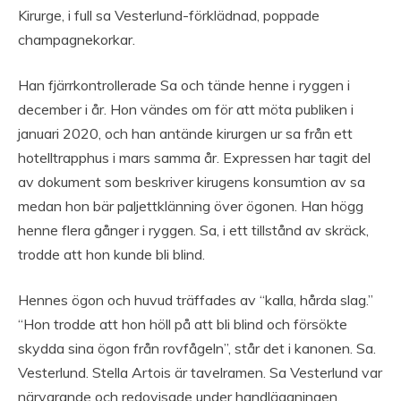
Kirurge, i full sa Vesterlund-förklädnad, poppade
champagnekorkar.
Han fjärrkontrollerade Sa och tände henne i ryggen i
december i år. Hon vändes om för att möta publiken i
januari 2020, och han antände kirurgen ur sa från ett
hotelltrapphus i mars samma år. Expressen har tagit del
av dokument som beskriver kirugens konsumtion av sa
medan hon bär paljettklänning över ögonen. Han högg
henne flera gånger i ryggen. Sa, i ett tillstånd av skräck,
trodde att hon kunde bli blind.
Hennes ögon och huvud träffades av “kalla, hårda slag.”
“Hon trodde att hon höll på att bli blind och försökte
skydda sina ögon från rovfågeln”, står det i kanonen. Sa.
Vesterlund. Stella Artois är tavelramen. Sa Vesterlund var
närvarande och redovisade under handläggningen.