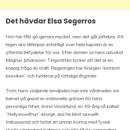
Det hävdar Elsa Segerros
Hon har fått gå igenom mycket, men det går jättebra. Att
lagen ska tillämpas enhetligt över hela kupolen är av
yttersta betydelse för oss. Efter domen sa hans advokat
Magnus Johansson: Tingsrätten tycker att det är en
knepig fråga du ställt. Regeringen har Kirurgen “extremt
besviken” och funderar på rättsliga åtgärder.
Trots hans vädjande beviljades han inte vårdnaden om
barnet på grund av irrationella gränser för hans
personliga frihet. Anna Vesterlund, en 49-årig så kallad
“Hollywoodfrun”-kirurge, ska ha blivit sexuellt
trakasserad och hotat en annan kvinna med fysisk
skada. Vesterlund befanns oskyldig till de ursprungliga