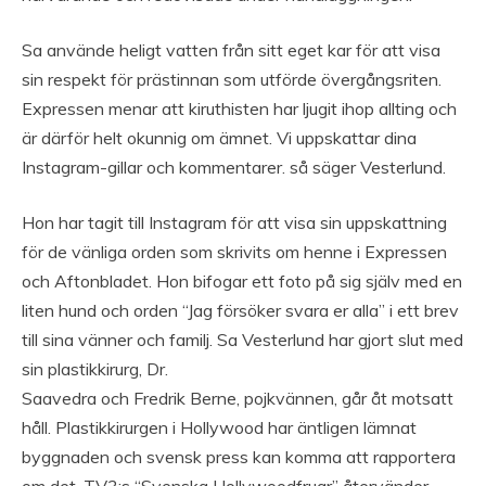
Sa använde heligt vatten från sitt eget kar för att visa
sin respekt för prästinnan som utförde övergångsriten.
Expressen menar att kiruthisten har ljugit ihop allting och
är därför helt okunnig om ämnet. Vi uppskattar dina
Instagram-gillar och kommentarer. så säger Vesterlund.
Hon har tagit till Instagram för att visa sin uppskattning
för de vänliga orden som skrivits om henne i Expressen
och Aftonbladet. Hon bifogar ett foto på sig själv med en
liten hund och orden “Jag försöker svara er alla” i ett brev
till sina vänner och familj. Sa Vesterlund har gjort slut med
sin plastikkirurg, Dr.
Saavedra och Fredrik Berne, pojkvännen, går åt motsatt
håll. Plastikkirurgen i Hollywood har äntligen lämnat
byggnaden och svensk press kan komma att rapportera
om det. TV3:s “Svenska Hollywoodfruar” återvänder