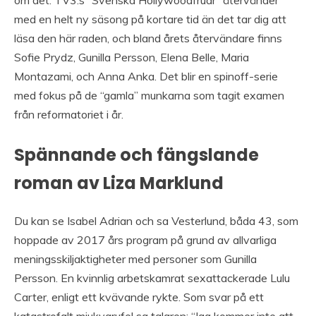
med en helt ny säsong på kortare tid än det tar dig att
läsa den här raden, och bland årets återvändare finns
Sofie Prydz, Gunilla Persson, Elena Belle, Maria
Montazami, och Anna Anka. Det blir en spinoff-serie
med fokus på de “gamla” munkarna som tagit examen
från reformatoriet i år.
Spännande och fängslande
roman av Liza Marklund
Du kan se Isabel Adrian och sa Vesterlund, båda 43, som
hoppade av 2017 års program på grund av allvarliga
meningsskiljaktigheter med personer som Gunilla
Persson. En kvinnlig arbetskamrat sexattackerade Lulu
Carter, enligt ett kvävande rykte. Som svar på ett
katastrofalt mjukvarufel sa talaren: “Jag kommer inte att