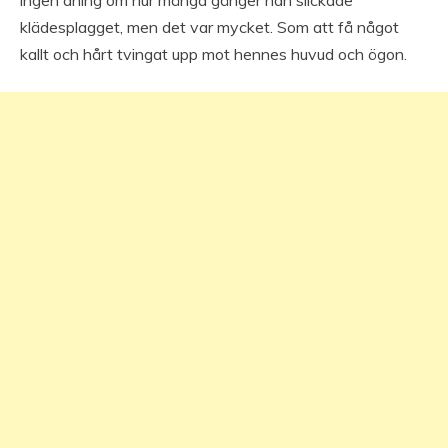
klädesplagget, men det var mycket. Som att få något
kallt och hårt tvingat upp mot hennes huvud och ögon.