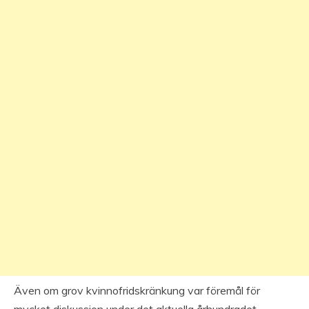
Även om grov kvinnofridskränkung var föremål för
mycket diskussion under det aktuella århundradet,