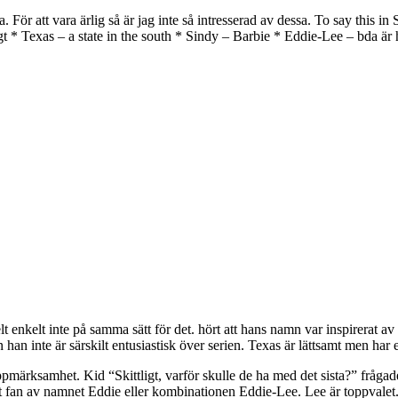
a. För att vara ärlig så är jag inte så intresserad av dessa. To say this 
t * Texas – a state in the south * Sindy – Barbie * Eddie-Lee – bda är 
 enkelt inte på samma sätt för det. hört att hans namn var inspirerat av 
han inte är särskilt entusiastisk över serien. Texas är lättsamt men har ett
märksamhet. Kid “Skittligt, varför skulle de ha med det sista?” frågad
 ett fan av namnet Eddie eller kombinationen Eddie-Lee. Lee är toppvalet