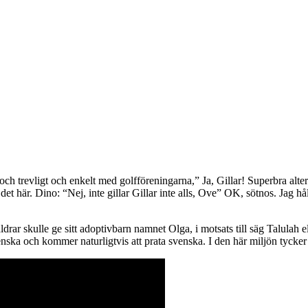
och trevligt och enkelt med golfföreningarna,” Ja, Gillar! Superbra alte
det här. Dino: “Nej, inte gillar Gillar inte alls, Ove” OK, sötnos. Jag hå
ldrar skulle ge sitt adoptivbarn namnet Olga, i motsats till säg Talulah 
a och kommer naturligtvis att prata svenska. I den här miljön tycker j