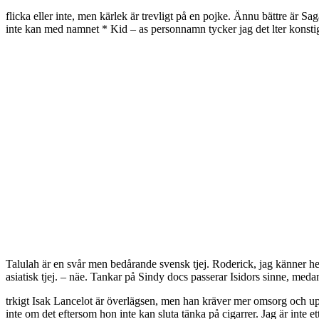
flicka eller inte, men kärlek är trevligt på en pojke. Ännu bättre är Sag
inte kan med namnet * Kid – as personnamn tycker jag det lter konstig
Talulah är en svår men bedårande svensk tjej. Roderick, jag känner helt
asiatisk tjej. – näe. Tankar på Sindy docs passerar Isidors sinne, medan 
trkigt Isak Lancelot är överlägsen, men han kräver mer omsorg och upp
inte om det eftersom hon inte kan sluta tänka på cigarrer. Jag är inte