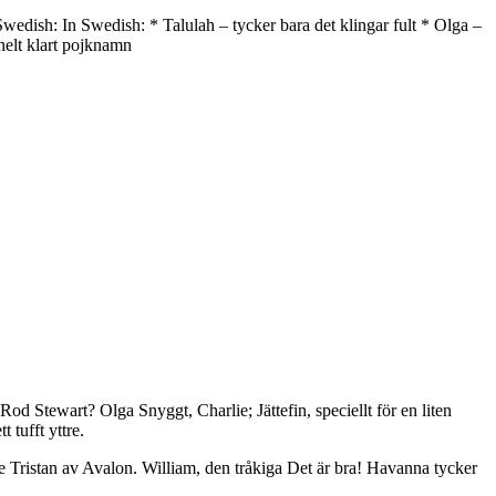
in Swedish: In Swedish: * Talulah – tycker bara det klingar fult * Olga –
helt klart pojknamn
Rod Stewart? Olga Snyggt, Charlie; Jättefin, speciellt för en liten
 tufft yttre.
e Tristan av Avalon. William, den tråkiga Det är bra! Havanna tycker
.