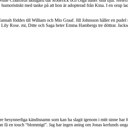
illie Craafords ladugård där Roderick och Olga håller sina djur. Hetern
 humoristiskt med tanke på att hon är adopterad från Kina. I en orup 
 Hannah föddes till William och Mio Graaf. Jill Johnsson håller en pud
å Lily Rose. mi, Ditte och Saga heter Emma Hambergs tre döttrar. Jac
re besynnerliga kändisnamn som kan ha slagit igenom i mitt sinne har förs
an få en touch “blommigt”. Jag har ingen aning om Jonas kerlunds ungar