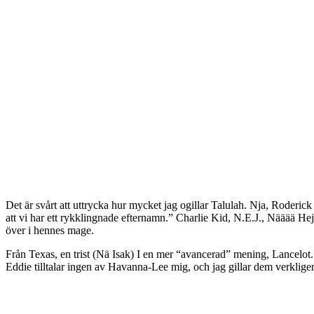
Det är svårt att uttrycka hur mycket jag ogillar Talulah. Nja, Roderic
att vi har ett rykklingnade efternamn.” Charlie Kid, N.E.J., Nääää Hej
över i hennes mage.
Från Texas, en trist (Nä Isak) I en mer “avancerad” mening, Lancelot.
Eddie tilltalar ingen av Havanna-Lee mig, och jag gillar dem verklige