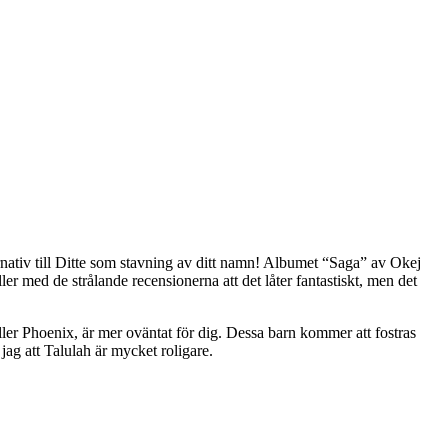
rnativ till Ditte som stavning av ditt namn! Albumet “Saga” av Okej
ller med de strålande recensionerna att det låter fantastiskt, men det
eller Phoenix, är mer oväntat för dig. Dessa barn kommer att fostras
ag att Talulah är mycket roligare.