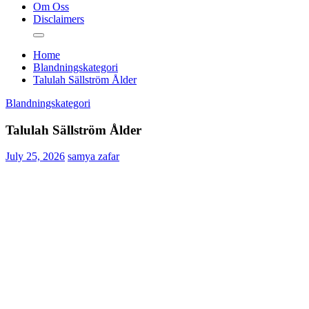
Om Oss
Disclaimers
Home
Blandningskategori
Talulah Sällström Ålder
Blandningskategori
Talulah Sällström Ålder
July 25, 2026
samya zafar