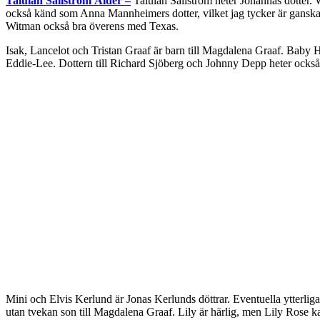
Talulah Sällström Ålder –
Talulah Sällström heter Johannas dotter. W
också känd som Anna Mannheimers dotter, vilket jag tycker är ganska
Witman också bra överens med Texas.
Isak, Lancelot och Tristan Graaf är barn till Magdalena Graaf. Baby
Eddie-Lee. Dottern till Richard Sjöberg och Johnny Depp heter ocks
Mini och Elvis Kerlund är Jonas Kerlunds döttrar. Eventuella ytterliga
utan tvekan son till Magdalena Graaf. Lily är härlig, men Lily Rose k