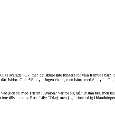
k Olga svarade “Ok, men det skulle inte fungera för våra framtida barn,
 där, Isidor -Gillar! Sindy – Ingen chans, men bättre med Sindy än Cindy
 Vad gick fel med Tristan i Avalon? Var för sig mår Tristan bra, men t
n inte tillsammans. Rose Lily: “Okej, men jag är inte tokig i blandning