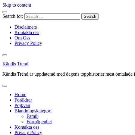
Skip to content
Search for:
Disclaimers
Kontakta oss
Om Oss
Privacy Policy
Kändis Trend
Kändis Trend är uppdaterad med dagens topphistorier mest omtalade i
Home
Föräldrar
Pojkvän
Blandningskategori
Familj
Förmögenhet
Kontakta oss
Privacy Policy