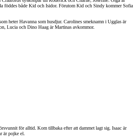
 Craafords syskonpar till Roderick och Charlie, Josefine. Olga är
lada föddes både Kid och Isidor. Förutom Kid och Sindy kommer Sofia
el som heter Havanna som husdjur. Carolines smeknamn i Ugglas är
kson, Lucia och Dino Haag är Martinas avkommor.
vunnit för alltid. Kom tillbaka efter att dammet lagt sig. Isaac är
 är pojke el.