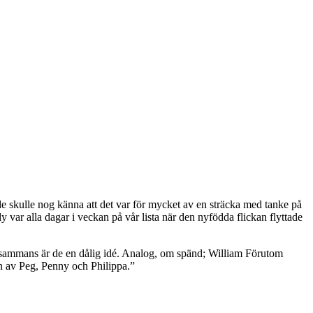
 de skulle nog känna att det var för mycket av en sträcka med tanke på
 var alla dagar i veckan på vår lista när den nyfödda flickan flyttade
illsammans är de en dålig idé. Analog, om spänd; William Förutom
en av Peg, Penny och Philippa.”