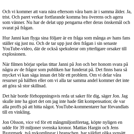
Och vi kommer att vara nära eftersom våra barn är i samma ålder. Ja,
trist. Och paret verkar fortfarande komma bra överens och agera
som vänner. Nu har de delat upp pengarna efter deras önskemål och
svarat på frågan.
Hur Janni kan flyga sina följare är en fråga som många av hans fans
ställer sig just nu. Och de tar upp just den frågan i sin senaste
YouTube-video, där de också spekulerar om ytterligare orsaker till
explosionen.
När filmen börjar spelas tittar Janni på Jon och ber honom svara på
några av de frågor som publiken har funderat på. Det finns bara så
mycket vi kan säga innan det blir ett problem. Om vi delar våra
resurser på hälften eller om vi alla tar samma andel kommer det inte
att göra så stor skillnad.
Det här borde förhoppningsvis reda ut saker för dig, säger Jon. Jag
skulle inte ha gjort det om jag inte hade fått kompensation; de var
alla proffs på att hitta något. YouTube-kommentarer har förvandlats
till en vinkling.
Jon Olsson, vice vd för ett mångmiljonföretag, köpte nyligen en
udde för 39 miljoner svenska kronor. Mattias Hargin och Jens
Byggmark, två nykomlingar i branschen, har väldigt olika synsätt.