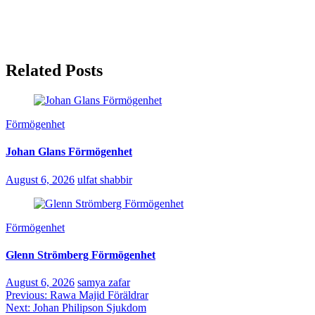
Related Posts
Förmögenhet
Johan Glans Förmögenhet
August 6, 2026
ulfat shabbir
Förmögenhet
Glenn Strömberg Förmögenhet
August 6, 2026
samya zafar
Post
Previous:
Rawa Majid Föräldrar
Next:
Johan Philipson Sjukdom