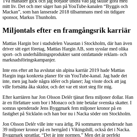
Två månader gick och jag började undra vad jag skulle göra med
mitt liv. Det och mer säger han på YouTube-kanalen “Byggis och
Mackan”, som han lanserade 2018 tillsammans med sin tidigare
sponsor, Markus Thunholm.
Miljontals efter en framgångsrik karriär
Mattias Hargin bor i stadsdelen Vasastan i Stockholm, där han även
driver sitt eget företag, Mattias Hargin AB, som sysslar med olika
sport- och underhållningsprodukter samt omfattande reklam- och
marknadsföringskampanjer.
Inte ens efter att ha avslutat sin alpina karriär 2019 hade Mattias
Hargin inga konkreta planer för sin YouTube-kanal. Jag hade det
inte, men jag hade några idéer och planer; Jag visste dock att jag
ville fortsätta åka skidor, och det var ett stort steg för mig.
Efter karriären har Jon Olsson Delér tjänat flera miljoner dollar. Han
är en författare som bor i Monaco och inte betalar svenska skatter. I
somras spenderade Jens Byggmark fem miljoner kronor på en
fastighet på Sicklaön och han bor nu i Nacka söder om Stockholm.
Jon Olsson Delér ville inte vara ärlig. På sommaren spenderade han
39 miljoner kronor på en herrgård i Vikingshill, också det i Nacka.
Byggmark sprattlar, “Det är inte normen.” Men det är perfekt