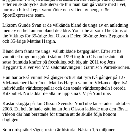
Efter en skidolycka diskuterar de hur man kan gå vidare med livet,
hur man blir sitt eget varumärke och vikten av pengar för
SportExpressens team.
Liksom Gunde Svan är de välkända bland de unga av en anledning
men av en helt annan bland de äldre. YouTube är som The Guns of
the Vikings för 39-årige Jon Olsson Delér, 36-årige Jens Byggmark
och 35-årige Mattias Hargin.
Bland dem fanns tre unga, välutbildade bergsguider. Efter att ha
vunnit ett ungdomsguld i slalom 1999 tog Jon Olsson beslutet att
satsa framtida krafter på freeskiing och big air. 2011 tog Jens
Byggmark silver vid VM slalomtävlingen i Garmisch-Partenkirchen.
Han har också vunnit två gånger och slutat fyra två gånger på 127
VM-matcher i karriären. Mattias Hargin vann tre VM-medaljer, två
individuella världscuppallar och den totala världscuptiteln i orörda
Kitzbühel. Nu laddar de alla tre upp sina CV på YouTube.
Kastar skugga på Jon Olsson Svenska YouTube lanserades i oktober
2008. Ett helt år hade gått innan Jon Olsson laddade upp den första
videon där han berättade för tittarna att de skulle följa honom
dagligen.
Som ordspråket säger, resten är historia. Nästan 1,5 miljoner