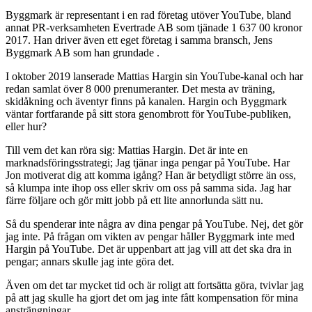
Byggmark är representant i en rad företag utöver YouTube, bland
annat PR-verksamheten Evertrade AB som tjänade 1 637 00 kronor
2017. Han driver även ett eget företag i samma bransch, Jens
Byggmark AB som han grundade .
I oktober 2019 lanserade Mattias Hargin sin YouTube-kanal och har
redan samlat över 8 000 prenumeranter. Det mesta av träning,
skidåkning och äventyr finns på kanalen. Hargin och Byggmark
väntar fortfarande på sitt stora genombrott för YouTube-publiken,
eller hur?
Till vem det kan röra sig: Mattias Hargin. Det är inte en
marknadsföringsstrategi; Jag tjänar inga pengar på YouTube. Har
Jon motiverat dig att komma igång? Han är betydligt större än oss,
så klumpa inte ihop oss eller skriv om oss på samma sida. Jag har
färre följare och gör mitt jobb på ett lite annorlunda sätt nu.
Så du spenderar inte några av dina pengar på YouTube. Nej, det gör
jag inte. På frågan om vikten av pengar håller Byggmark inte med
Hargin på YouTube. Det är uppenbart att jag vill att det ska dra in
pengar; annars skulle jag inte göra det.
Även om det tar mycket tid och är roligt att fortsätta göra, tvivlar jag
på att jag skulle ha gjort det om jag inte fått kompensation för mina
ansträngningar.