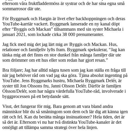
eftersom våra fruktfladdermöss är systrar och de har sina egna små
sommarrosor där ute.
För Byggmark och Hargin är livet efter backhoppningen och deras
YouTube-karriär vackert. Byggmark lanserade en ny kanal döpt
efter “Byggis och Mackan” tillsammans med sin syster Michaela i
januari 2021, som lockade cirka 38 000 prenumeranter.
Jag fick med mig det jag lärt mig av Byggis och Mackan. Hus,
relationer och familjeliv lyfts fram. Byggmark spekulerar, “Jag kan
tänka mig att det finns en stor dunkel från många familjer där ute
som drömmer om ett hus eller som redan har gjort resan.”
Bra följare; Jag har alltid några tusen som jag kan ställa en fråga till
när jag behöver råd om vad jag ska göra. Tjäna absolut ingenting på
YouTube. Jens Byggmarks hustru, Michaela Byggmark Delér, är
syster till Jon Olssons fru, Janni Olsson Delér. Därför är familjen
Olsson/Delér, som har några värdefulla YouTube-råd, involverade i
byggprocessen på ett betydande sätt.
Visst, det fungerar för mig. Bara genom att vara bland andra
människor blir du så småningom som dem och lär dig att känna igen
rätt och fel. Kan du berätta många insinuationer? Hela tiden, det är
så det är. Eftersom vi nu har två distinkta YouTube-kanaler är det
omöjligt att tillämpa samma strategi över hela linjen.