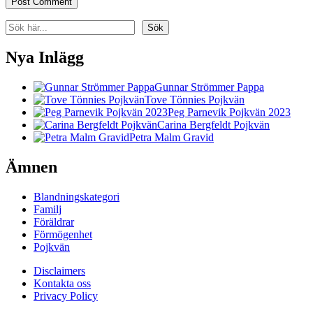
Search
Sök
Nya Inlägg
Gunnar Strömmer Pappa
Tove Tönnies Pojkvän
Peg Parnevik Pojkvän 2023
Carina Bergfeldt Pojkvän
Petra Malm Gravid
Ämnen
Blandningskategori
Familj
Föräldrar
Förmögenhet
Pojkvän
Disclaimers
Kontakta oss
Privacy Policy