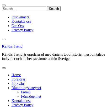
Skip
to
Search
content
for:
Disclaimers
Kontakta oss
Om Oss
Privacy Policy
Kändis Trend
Kändis Trend är uppdaterad med dagens topphistorier mest omtalade
individer och de hetaste ämnena från Sverige.
Home
Föräldrar
Pojkvän
Blandningskategori
Familj
Förmögenhet
Kontakta oss
Privacy Policy