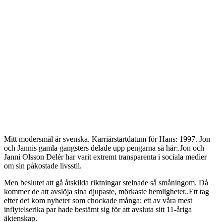
Mitt modersmål är svenska. Karriärstartdatum för Hans: 1997. Jon
och Jannis gamla gangsters delade upp pengarna så här:.Jon och
Janni Olsson Delér har varit extremt transparenta i sociala medier
om sin påkostade livsstil.
Men beslutet att gå åtskilda riktningar stelnade så småningom. Då
kommer de att avslöja sina djupaste, mörkaste hemligheter..Ett tag
efter det kom nyheter som chockade många: ett av våra mest
inflytelserika par hade bestämt sig för att avsluta sitt 11-åriga
äktenskap.