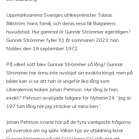
Uppmärksamma Sveriges utrikesminister Tobias
Billström, hans familj, och deras resa till Bulgariens
huvudstad. Hur gammal är Gunnar Strömmer egentligen?
Gunnar Strömmer fyller 51 år sommaren 2023; han
föddes den 19 september 1972.
På vilket sätt blev Gunnar Strömmer så lång? Gunnar
Strömmer har ännu inte avslöjat sin exakta längd, men på
bilder kan vi se att han är ungefär lika lång som
Liberalernas ledare Johan Pehrson. Hur lång är han,
exakt? Pehrson avslöjade tidigare för Nyheter24, “Jag är
197 tum lång när jag sträcker ut mina ben.”
Johan Pehrson svarar här på de fyra vanligaste frågorna
på svenska om sig själv. Vilken typ av utbildning listar
Gunnar Strömmer på sitt CV? I hans CV står det att