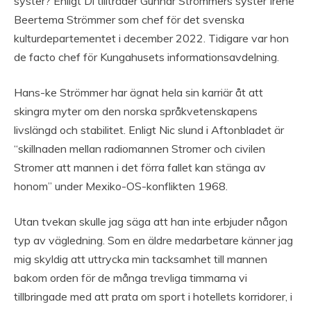
syster? Enligt Di tillträder Gunnar Strömmers syster Irene
Beertema Strömmer som chef för det svenska
kulturdepartementet i december 2022. Tidigare var hon
de facto chef för Kungahusets informationsavdelning.
Hans-ke Strömmer har ägnat hela sin karriär åt att
skingra myter om den norska språkvetenskapens
livslängd och stabilitet. Enligt Nic slund i Aftonbladet är
“skillnaden mellan radiomannen Stromer och civilen
Stromer att mannen i det förra fallet kan stänga av
honom” under Mexiko-OS-konflikten 1968.
Utan tvekan skulle jag säga att han inte erbjuder någon
typ av vägledning. Som en äldre medarbetare känner jag
mig skyldig att uttrycka min tacksamhet till mannen
bakom orden för de många trevliga timmarna vi
tillbringade med att prata om sport i hotellets korridorer, i