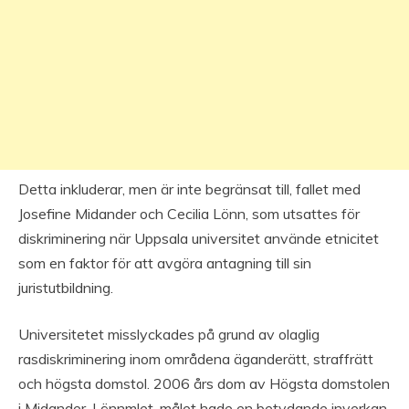
Detta inkluderar, men är inte begränsat till, fallet med
Josefine Midander och Cecilia Lönn, som utsattes för
diskriminering när Uppsala universitet använde etnicitet
som en faktor för att avgöra antagning till sin
juristutbildning.
Universitetet misslyckades på grund av olaglig
rasdiskriminering inom områdena äganderätt, straffrätt
och högsta domstol. 2006 års dom av Högsta domstolen
i Midander-Lönnmlet-målet hade en betydande inverkan