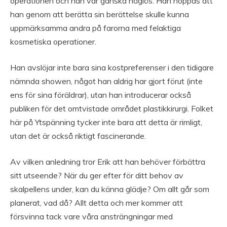
operationen och han var ganska håglös. Han hoppas att
han genom att berätta sin berättelse skulle kunna
uppmärksamma andra på farorna med felaktiga
kosmetiska operationer.
Han avslöjar inte bara sina kostpreferenser i den tidigare
nämnda showen, något han aldrig har gjort förut (inte
ens för sina föräldrar), utan han introducerar också
publiken för det omtvistade området plastikkirurgi. Folket
här på Ytspänning tycker inte bara att detta är rimligt,
utan det är också riktigt fascinerande.
Av vilken anledning tror Erik att han behöver förbättra
sitt utseende? När du ger efter för ditt behov av
skalpellens under, kan du känna glädje? Om allt går som
planerat, vad då? Allt detta och mer kommer att
försvinna tack vare våra ansträngningar med