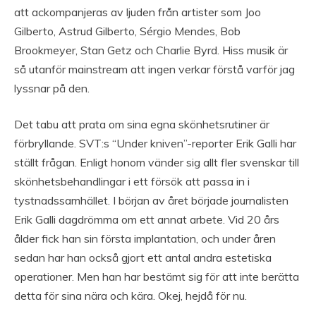
att ackompanjeras av ljuden från artister som Joo
Gilberto, Astrud Gilberto, Sérgio Mendes, Bob
Brookmeyer, Stan Getz och Charlie Byrd. Hiss musik är
så utanför mainstream att ingen verkar förstå varför jag
lyssnar på den.
Det tabu att prata om sina egna skönhetsrutiner är
förbryllande. SVT:s “Under kniven”-reporter Erik Galli har
ställt frågan. Enligt honom vänder sig allt fler svenskar till
skönhetsbehandlingar i ett försök att passa in i
tystnadssamhället. I början av året började journalisten
Erik Galli dagdrömma om ett annat arbete. Vid 20 års
ålder fick han sin första implantation, och under åren
sedan har han också gjort ett antal andra estetiska
operationer. Men han har bestämt sig för att inte berätta
detta för sina nära och kära. Okej, hejdå för nu.