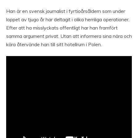
Han är en svensk journalist i fyrtioårsåldern som under
loppet av tjugo år har deltagit i olika hemliga operationer.
Efter att ha misslyckats offentligt har han framfört
samma argument privat. Utan att informera sina nära och
kära återvände han till sitt hotellrum i Polen.