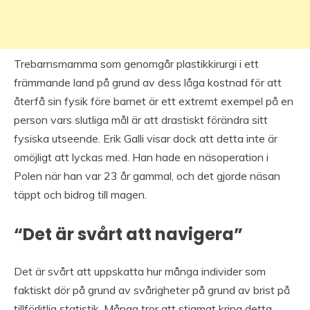
Trebarnsmamma som genomgår plastikkirurgi i ett
främmande land på grund av dess låga kostnad för att
återfå sin fysik före barnet är ett extremt exempel på en
person vars slutliga mål är att drastiskt förändra sitt
fysiska utseende. Erik Galli visar dock att detta inte är
omöjligt att lyckas med. Han hade en näsoperation i
Polen när han var 23 år gammal, och det gjorde näsan
täppt och bidrog till magen.
“Det är svårt att navigera”
Det är svårt att uppskatta hur många individer som
faktiskt dör på grund av svårigheter på grund av brist på
tillförlitlig statistik. Många tror att stigmat kring detta