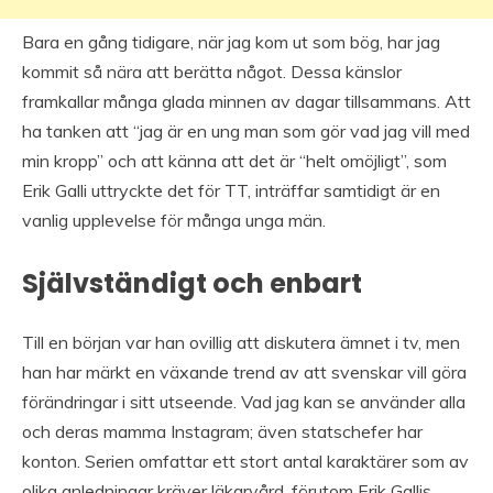
Bara en gång tidigare, när jag kom ut som bög, har jag
kommit så nära att berätta något. Dessa känslor
framkallar många glada minnen av dagar tillsammans. Att
ha tanken att “jag är en ung man som gör vad jag vill med
min kropp” och att känna att det är “helt omöjligt”, som
Erik Galli uttryckte det för TT, inträffar samtidigt är en
vanlig upplevelse för många unga män.
Självständigt och enbart
Till en början var han ovillig att diskutera ämnet i tv, men
han har märkt en växande trend av att svenskar vill göra
förändringar i sitt utseende. Vad jag kan se använder alla
och deras mamma Instagram; även statschefer har
konton. Serien omfattar ett stort antal karaktärer som av
olika anledningar kräver läkarvård, förutom Erik Gallis