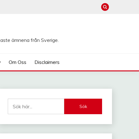
taste ämnena från Sverige.
y
Om Oss
Disclaimers
Sök