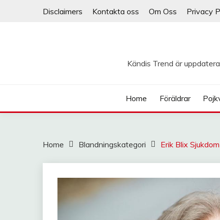
Skip
Disclaimers
Kontakta oss
Om Oss
Privacy P
to
content
Kändis Trend är uppdatera
Home
Föräldrar
Pojk
Home
Blandningskategori
Erik Blix Sjukdom