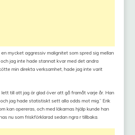
 en mycket aggressiv malignitet som spred sig mellan
, och jag inte hade stannat kvar med det andra
tte min direkta verksamhet, hade jag inte varit
lett till att jag är glad över att gå framåt varje år. Han
, och jag hade statistiskt sett alla odds mot mig.” Erik
e som kan opereras, och med läkarnas hjälp kunde han
nas nu som friskförklarad sedan ngra r tillbaka.