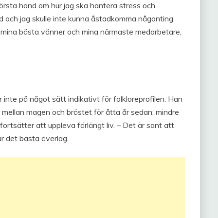
i första hand om hur jag ska hantera stress och
ad och jag skulle inte kunna åstadkomma någonting
de mina bästa vänner och mina närmaste medarbetare,
 inte på något sätt indikativt för folkloreprofilen. Han
 mellan magen och bröstet för åtta år sedan; mindre
tsätter att uppleva förlängt liv. – Det är sant att
är det bästa överlag.