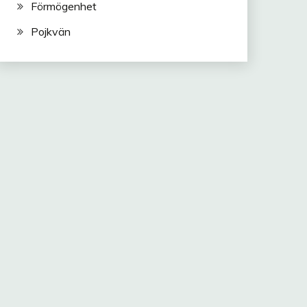
Förmögenhet
Pojkvän