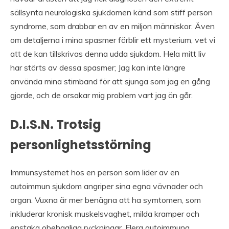
sällsynta neurologiska sjukdomen känd som stiff person
syndrome, som drabbar en av en miljon människor. Även
om detaljerna i mina spasmer förblir ett mysterium, vet vi
att de kan tillskrivas denna udda sjukdom. Hela mitt liv
har störts av dessa spasmer; Jag kan inte längre
använda mina stimband för att sjunga som jag en gång
gjorde, och de orsakar mig problem vart jag än går.
D.I.S.N. Trotsig
personlighetsstörning
Immunsystemet hos en person som lider av en
autoimmun sjukdom angriper sina egna vävnader och
organ. Vuxna är mer benägna att ha symtomen, som
inkluderar kronisk muskelsvaghet, milda kramper och
enstaka obehagliga ryckningar. Flera autoimmuna