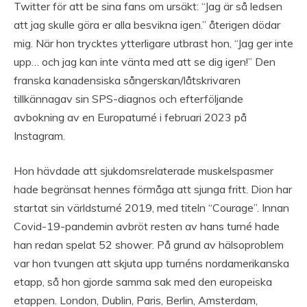
Twitter för att be sina fans om ursäkt: “Jag är så ledsen
att jag skulle göra er alla besvikna igen.” återigen dödar
mig. När hon trycktes ytterligare utbrast hon, “Jag ger inte
upp… och jag kan inte vänta med att se dig igen!” Den
franska kanadensiska sångerskan/låtskrivaren
tillkännagav sin SPS-diagnos och efterföljande
avbokning av en Europaturné i februari 2023 på
Instagram.
Hon hävdade att sjukdomsrelaterade muskelspasmer
hade begränsat hennes förmåga att sjunga fritt. Dion har
startat sin världsturné 2019, med titeln “Courage”. Innan
Covid-19-pandemin avbröt resten av hans turné hade
han redan spelat 52 shower. På grund av hälsoproblem
var hon tvungen att skjuta upp turnéns nordamerikanska
etapp, så hon gjorde samma sak med den europeiska
etappen. London, Dublin, Paris, Berlin, Amsterdam,