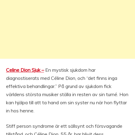
Celine Dion Sjuk –
En mystisk sjukdom har
diagnostiserats med Céline Dion, och “det finns inga
effektiva behandlingar.” På grund av sjukdom fick
världens största musiker ställa in resten av sin turné. Hon
kan hjälpa till att ta hand om sin syster nu när hon flyttar
in hos henne.
Stiff person syndrome är ett sällsynt och försvagande
tillstånd, och Céline Dion, 55 år, har blivit dess