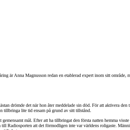
åring är Anna Magnusson redan en etablerad expert inom sitt område, me
 hon nästan drömde det när hon åter meddelade sin död. För att ak
llbringa lite tid ensam på grund av sitt tillstånd.
t gemensamt mål. Efter att ha tillbringat den första natten hemma visste 
ill Radiosporten att det förmodligen inte var världens roligaste. Männis