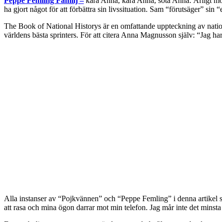
Peppe Femling Familj –
kära Anna, kära Anna, söta Anna. Ärligt mo
ha gjort något för att förbättra sin livssituation. Sam “förutsäger” sin “
The Book of National Historys är en omfattande uppteckning av nation
världens bästa sprinters. För att citera Anna Magnusson själv: “Jag har in
Alla instanser av “Pojkvännen” och “Peppe Femling” i denna artikel sk
att rasa och mina ögon darrar mot min telefon. Jag mår inte det minsta