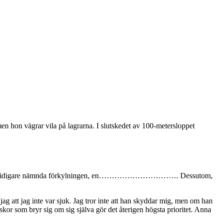
n hon vägrar vila på lagrarna. I slutskedet av 100-metersloppet
tivera den tidigare nämnda förkylningen, en…………………………. Dessutom,
jag att jag inte var sjuk. Jag tror inte att han skyddar mig, men om han
kor som bryr sig om sig själva gör det återigen högsta prioritet. Anna