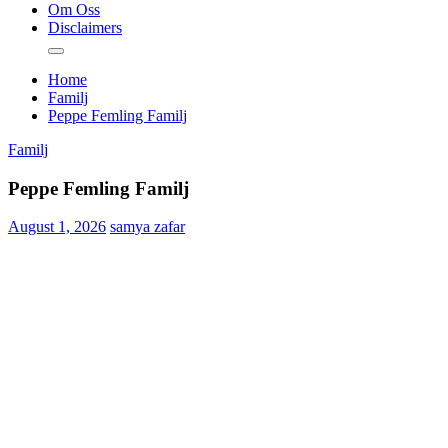
Om Oss
Disclaimers
Home
Familj
Peppe Femling Familj
Familj
Peppe Femling Familj
August 1, 2026
samya zafar