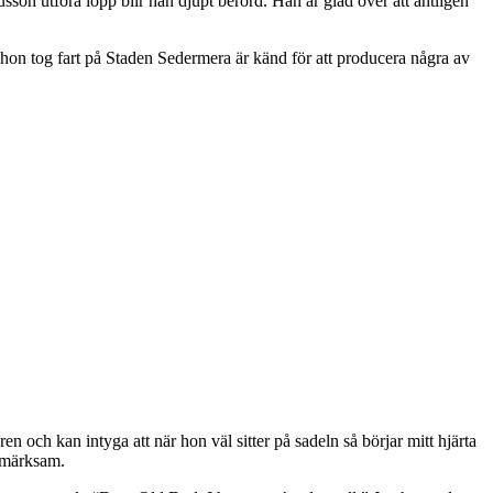
n utföra lopp blir han djupt berörd. Han är glad över att äntligen
hon tog fart på Staden Sedermera är känd för att producera några av
och kan intyga att när hon väl sitter på sadeln så börjar mitt hjärta
ppmärksam.