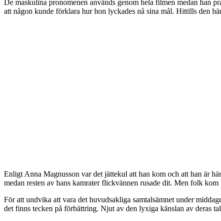
De maskulina pronomenen används genom hela filmen medan han pratar
att någon kunde förklara hur hon lyckades nå sina mål. Hittills den här
Enligt Anna Magnusson var det jättekul att han kom och att han är här. 
medan resten av hans kamrater flickvännen rusade dit. Men folk kom ut
För att undvika att vara det huvudsakliga samtalsämnet under middage
det finns tecken på förbättring. Njut av den lyxiga känslan av deras ta