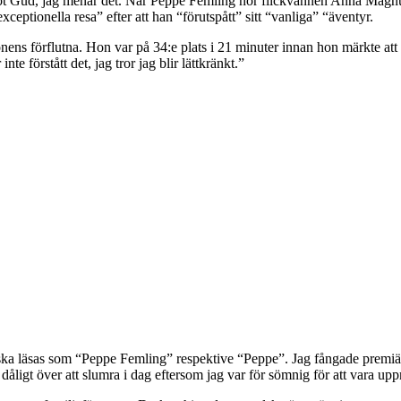
t Gud, jag menar det. När Peppe Femling hör flickvännen Anna Magnusso
exceptionella resa” efter att han “förutspått” sitt “vanliga” “äventyr.
ens förflutna. Hon var på 34:e plats i 21 minuter innan hon märkte att 
te förstått det, jag tror jag blir lättkränkt.”
a läsas som “Peppe Femling” respektive “Peppe”. Jag fångade premiären 
 dåligt över att slumra i dag eftersom jag var för sömnig för att vara u