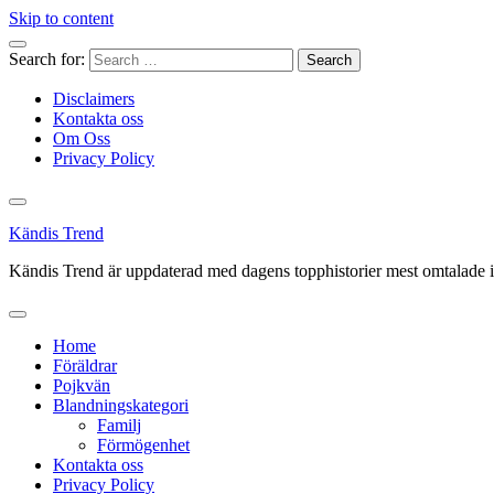
Skip to content
Search for:
Disclaimers
Kontakta oss
Om Oss
Privacy Policy
Kändis Trend
Kändis Trend är uppdaterad med dagens topphistorier mest omtalade i
Home
Föräldrar
Pojkvän
Blandningskategori
Familj
Förmögenhet
Kontakta oss
Privacy Policy