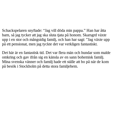
Schackspelaren snyftade: “Jag vill döda min pappa.” Han har åtta
barn, så jag tycker att jag ska sluta tjata på honom. Skarsgrd växte
upp i en stor och mångsidig familj, och han har sagt: ”Jag växte upp
på ett pensionat, men jag tyckte det var verkligen fantastiskt.
Det här är en fantastisk tid. Det var flera män och hundar som malde
omkring och gav ifrån sig en känsla av en sann bohemisk familj.
Mina svenska vänner och familj hade ett ställe att bo på när de kom
på besök i Stockholm på detta stora familjehem.