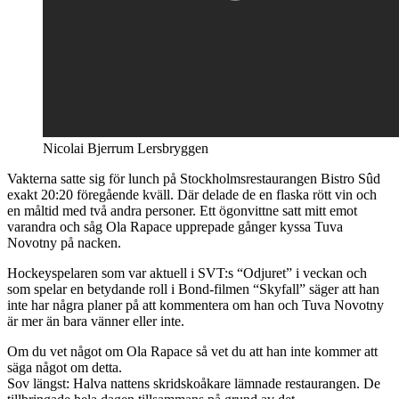
Nicolai Bjerrum Lersbryggen
Vakterna satte sig för lunch på Stockholmsrestaurangen Bistro Sûd
exakt 20:20 föregående kväll. Där delade de en flaska rött vin och
en måltid med två andra personer. Ett ögonvittne satt mitt emot
varandra och såg Ola Rapace upprepade gånger kyssa Tuva
Novotny på nacken.
Hockeyspelaren som var aktuell i SVT:s “Odjuret” i veckan och
som spelar en betydande roll i Bond-filmen “Skyfall” säger att han
inte har några planer på att kommentera om han och Tuva Novotny
är mer än bara vänner eller inte.
Om du vet något om Ola Rapace så vet du att han inte kommer att
säga något om detta.
Sov längst: Halva nattens skridskoåkare lämnade restaurangen. De