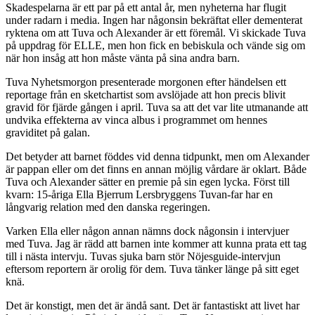
Skadespelarna är ett par på ett antal år, men nyheterna har flugit
under radarn i media. Ingen har någonsin bekräftat eller dementerat
ryktena om att Tuva och Alexander är ett föremål. Vi skickade Tuva
på uppdrag för ELLE, men hon fick en bebiskula och vände sig om
när hon insåg att hon måste vänta på sina andra barn.
Tuva Nyhetsmorgon presenterade morgonen efter händelsen ett
reportage från en sketchartist som avslöjade att hon precis blivit
gravid för fjärde gången i april. Tuva sa att det var lite utmanande att
undvika effekterna av vinca albus i programmet om hennes
graviditet på galan.
Det betyder att barnet föddes vid denna tidpunkt, men om Alexander
är pappan eller om det finns en annan möjlig vårdare är oklart. Både
Tuva och Alexander sätter en premie på sin egen lycka. Först till
kvarn: 15-åriga Ella Bjerrum Lersbryggens Tuvan-far har en
långvarig relation med den danska regeringen.
Varken Ella eller någon annan nämns dock någonsin i intervjuer
med Tuva. Jag är rädd att barnen inte kommer att kunna prata ett tag
till i nästa intervju. Tuvas sjuka barn stör Nöjesguide-intervjun
eftersom reportern är orolig för dem. Tuva tänker länge på sitt eget
knä.
Det är konstigt, men det är ändå sant. Det är fantastiskt att livet har