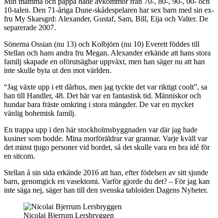
Min mamma och pappa hade avkommor från 70-, 80-, 90-, 00- och
10-talen. Den 71-åriga Dune-skådespelaren har sex barn med sin ex-
fru My Skarsgrd: Alexander, Gustaf, Sam, Bill, Eija och Valter. De
separerade 2007.
Sönerna Ossian (nu 13) och Kolbjörn (nu 10) Everett föddes till
Stellan och hans andra fru Megan. Alexander erkände att hans stora
familj skapade en oförutsägbar uppväxt, men han säger nu att han
inte skulle byta ut den mot världen.
“Jag växte upp i ett dårhus, men jag tyckte det var riktigt coolt”, sa
han till Handler, 48. Det här var en fantastisk tid. Människor och
hundar bara fräste omkring i stora mängder. De var en mycket
vänlig bohemisk familj.
En trappa upp i den här stockholmsbyggnaden var där jag hade
kusiner som bodde. Mina morföräldrar var grannar. Varje kväll var
det minst tjugo personer vid bordet, så det skulle vara en bra idé för
en sitcom.
Stellan å sin sida erkände 2016 att han, efter födelsen av sitt sjunde
barn, genomgick en vasektomi. Varför gjorde du det? – För jag kan
inte säga nej, säger han till den svenska tabloiden Dagens Nyheter.
Nicolai Bjerrum Lersbryggen