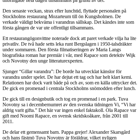
tillbringade hela dagen tillsammans på grund av det.
Den senaste veckan, strax efter lunchtid, flyttade personalen på
Stockholms restaurang Mozarteum till ön Kungsholmen. De
verkade väldigt bekväma i varandras sällskap. Det kändes inte som
första gången de var ute offentligt tillsammans.
Ett restaurangögonvittne noterade dock att paret verkade vilja ha lite
privatliv. De två hade setts leka runt Bergslagen i 1950-talsdräkter
under sommaren. Den första filmatiseringen av Maria Langs
biografiska roman har premiär i vår, med Rapace som detektiv Wijk
och Novotny den unge litteraturexperten.
Sjunger “Gillar varandra”: De borde ha utvecklat känslor för
varandra under spelet. De har dejtat ett tag och har helt klart kemi.
Relationen har dock varit både på och av, som en källa uttrycker det.
De gick en promenad i centrala Stockholms snömodden efter lunch.
De gick till en designbutik och tog en promenad i en park. Tuva
Novotny sa i decembernumret av den svenska tidningen Vi, “Vi har
aldrig varit gifta.” Det här var ingen enkel faktakoll. Ola Rapace var
gift med Noomi Rapace, en svensk skridskoåkare, från 2001 till
2011.
De delar ett gemensamt barn. Pappa grejer! Alexander Skarsgård
och hans fästmö Tuva Novotny är föräldrar, vilket nyligen