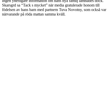
Ingen ytterligare information om hans nya familj lämnades dock.
Skarsgrd sa “Tack s mycket” när media gratulerade honom till
födelsen av hans barn med partnern Tuva Novotny, som också var
närvarande på röda mattan samma kväll.