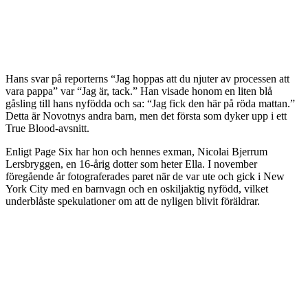
Hans svar på reporterns “Jag hoppas att du njuter av processen att
vara pappa” var “Jag är, tack.” Han visade honom en liten blå
gåsling till hans nyfödda och sa: “Jag fick den här på röda mattan.”
Detta är Novotnys andra barn, men det första som dyker upp i ett
True Blood-avsnitt.
Enligt Page Six har hon och hennes exman, Nicolai Bjerrum
Lersbryggen, en 16-årig dotter som heter Ella. I november
föregående år fotograferades paret när de var ute och gick i New
York City med en barnvagn och en oskiljaktig nyfödd, vilket
underblåste spekulationer om att de nyligen blivit föräldrar.