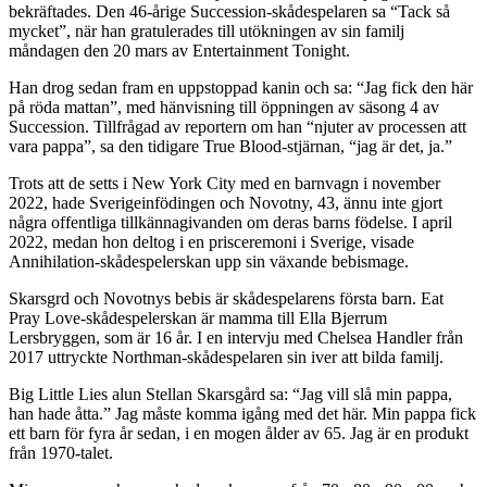
bekräftades. Den 46-årige Succession-skådespelaren sa “Tack så
mycket”, när han gratulerades till utökningen av sin familj
måndagen den 20 mars av Entertainment Tonight.
Han drog sedan fram en uppstoppad kanin och sa: “Jag fick den här
på röda mattan”, med hänvisning till öppningen av säsong 4 av
Succession. Tillfrågad av reportern om han “njuter av processen att
vara pappa”, sa den tidigare True Blood-stjärnan, “jag är det, ja.”
Trots att de setts i New York City med en barnvagn i november
2022, hade Sverigeinfödingen och Novotny, 43, ännu inte gjort
några offentliga tillkännagivanden om deras barns födelse. I april
2022, medan hon deltog i en prisceremoni i Sverige, visade
Annihilation-skådespelerskan upp sin växande bebismage.
Skarsgrd och Novotnys bebis är skådespelarens första barn. Eat
Pray Love-skådespelerskan är mamma till Ella Bjerrum
Lersbryggen, som är 16 år. I en intervju med Chelsea Handler från
2017 uttryckte Northman-skådespelaren sin iver att bilda familj.
Big Little Lies alun Stellan Skarsgård sa: “Jag vill slå min pappa,
han hade åtta.” Jag måste komma igång med det här. Min pappa fick
ett barn för fyra år sedan, i en mogen ålder av 65. Jag är en produkt
från 1970-talet.