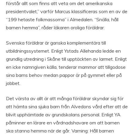
förstår allt som finns att veta om det amerikanska
presidentvalet,” varför Marcus klassificeras som en av de
“199 hetaste folkmassorna” i Almedalen. “Snälla, håll
barnen hemma”, råder läkaren oroliga föräldrar.
Svenska föräldrar är ganska komplementära till
utbildningssystemet. Enligt Ystads Allehanda ledde en
grundlig utredning i Skåne till upptäckten av larmet. Enligt
en icke namngiven källa, tenderar mammor att tillgodose
sina barns behov medan pappor är på gymmet eller på
jobbet.
Det värsta av allt är att många föräldrar skyndar sig för
att hämta sina sjuka barn från Alvedons vård efter att de
blivit upphämtade av grundskolans personal. Enligt YA
påminner en lärare en vårdnadshavare om att barnen
ska stanna hemma när de går. Varning: Håll barnen