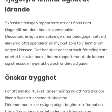
lärande
Skänska tidningen rapporterar att det finns flera
klagomål mot den röda skolpersonalen.
Dessutom, enligt undersökningen, har pedagoger sett att
eleverna ofta spenderar så mycket som tolv timmar om
dagen i klassen. Det har blivit oacceptabelt för många att
arbetet belastar barn. Lärarna rapporterar att de känner
sig stressade, hyperaktiva och underväldigade.
Önskar trygghet
För att minska “fusket” anser många nu att föräldrar bör
lämna över sitt schema till skolorna.
Däremot har skolor nyligen börjat begära in information
från vårdgivare där arbetstiden ska följas upp av