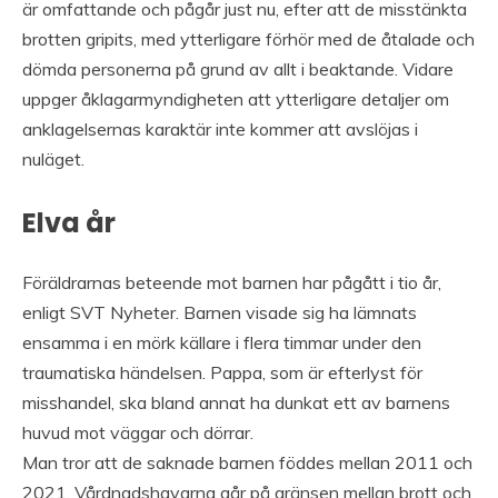
är omfattande och pågår just nu, efter att de misstänkta
brotten gripits, med ytterligare förhör med de åtalade och
dömda personerna på grund av allt i beaktande. Vidare
uppger åklagarmyndigheten att ytterligare detaljer om
anklagelsernas karaktär inte kommer att avslöjas i
nuläget.
Elva år
Föräldrarnas beteende mot barnen har pågått i tio år,
enligt SVT Nyheter. Barnen visade sig ha lämnats
ensamma i en mörk källare i flera timmar under den
traumatiska händelsen. Pappa, som är efterlyst för
misshandel, ska bland annat ha dunkat ett av barnens
huvud mot väggar och dörrar.
Man tror att de saknade barnen föddes mellan 2011 och
2021. Vårdnadshavarna går på gränsen mellan brott och