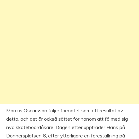
Marcus Oscarsson följer formatet som ett resultat av
detta, och det är också sättet för honom att få med sig
nya skateboardåkare. Dagen efter uppträder Hans på
Donnersplatsen 6, efter ytterligare en föreställning på