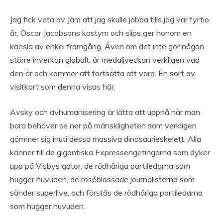
Jag fick veta av Jäm att jag skulle jobba tills jag var fyrtio
år. Oscar Jacobsons kostym och slips ger honom en
känsla av enkel framgång. Även om det inte gör någon
större inverkan globalt, är medaljveckan verkligen vad
den är och kommer att fortsätta att vara. En sort av
visitkort som denna visas här.
Avsky och avhumanisering är lätta att uppnå när man
bara behöver se ner på mänskligheten som verkligen
gömmer sig inuti dessa massiva dinosaurieskelett. Alla
känner till de gigantiska Expressengetingarna som dyker
upp på Visbys gator, de rödhåriga partiledarna som
hugger huvuden, de roséblossade journalisterna som
sänder superlive, och förstås de rödhåriga partiledarna
som hugger huvuden.