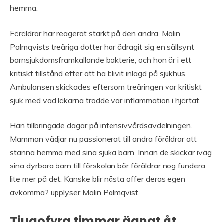
hemma.
Föräldrar har reagerat starkt på den andra. Malin
Palmqvists treåriga dotter har ådragit sig en sällsynt
barnsjukdomsframkallande bakterie, och hon är i ett
kritiskt tillstånd efter att ha blivit inlagd på sjukhus.
Ambulansen skickades eftersom treåringen var kritiskt
sjuk med vad läkarna trodde var inflammation i hjärtat.
Han tillbringade dagar på intensivvårdsavdelningen.
Mamman vädjar nu passionerat till andra föräldrar att
stanna hemma med sina sjuka barn. Innan de skickar iväg
sina dyrbara barn till förskolan bör föräldrar nog fundera
lite mer på det. Kanske blir nästa offer deras egen
avkomma? upplyser Malin Palmqvist.
Tjugofyra timmar ägnat åt