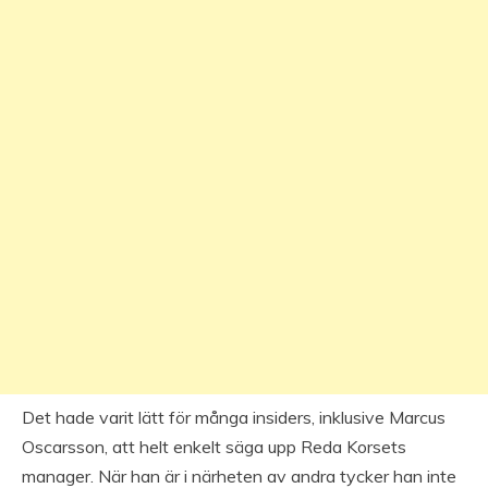
Det hade varit lätt för många insiders, inklusive Marcus
Oscarsson, att helt enkelt säga upp Reda Korsets
manager. När han är i närheten av andra tycker han inte