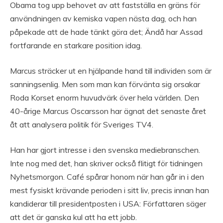
Obama tog upp behovet av att fastställa en gräns för
användningen av kemiska vapen nästa dag, och han
påpekade att de hade tänkt göra det; Ändå har Assad
fortfarande en starkare position idag.
Marcus sträcker ut en hjälpande hand till individen som är
sanningsenlig. Men som man kan förvänta sig orsakar
Roda Korset enorm huvudvärk över hela världen. Den
40-årige Marcus Oscarsson har ägnat det senaste året
åt att analysera politik för Sveriges TV4.
Han har gjort intresse i den svenska mediebranschen.
Inte nog med det, han skriver också flitigt för tidningen
Nyhetsmorgon. Café spårar honom när han går in i den
mest fysiskt krävande perioden i sitt liv, precis innan han
kandiderar till presidentposten i USA: Författaren säger
att det är ganska kul att ha ett jobb.